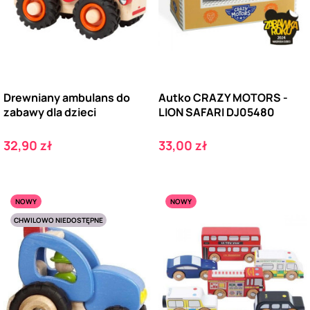
Drewniany ambulans do
Autko CRAZY MOTORS -
zabawy dla dzieci
LION SAFARI DJ05480
Cena
Cena
32,90 zł
33,00 zł
NOWY
NOWY
CHWILOWO NIEDOSTĘPNE