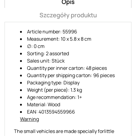
Opis
Szczegóły produktu
Article number: 55996
Measurement: 10 x 5.8 x 8 cm
∅: 0 cm
Sorting: 2 assorted
Sales unit: Stück
Quantity per inner carton: 48 pieces
Quantity per shipping carton: 96 pieces
Packaging type: Display
Weight (per piece): 1.3 kg
Age recommendation: 1+
Material: Wood
EAN: 4013594559966
Warning
The small vehicles are made specially forlittle