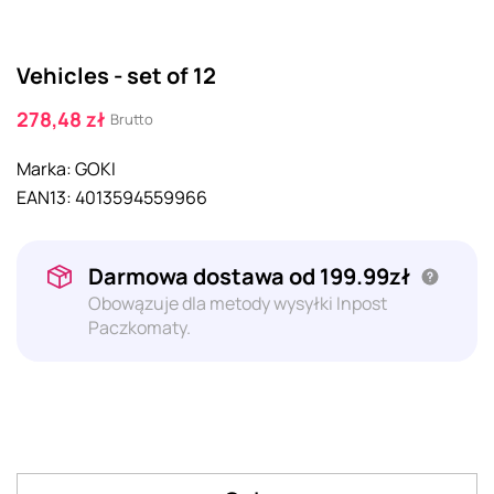
Vehicles - set of 12
278,48 zł
Brutto
Marka:
GOKI
EAN13:
4013594559966
Darmowa dostawa od 199.99zł
Obowązuje dla metody wysyłki Inpost
Paczkomaty.