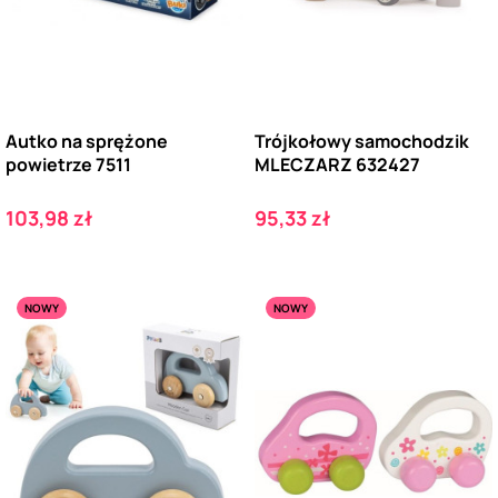
Autko na sprężone
Trójkołowy samochodzik
powietrze 7511
MLECZARZ 632427
Cena
Cena
103,98 zł
95,33 zł
NOWY
NOWY