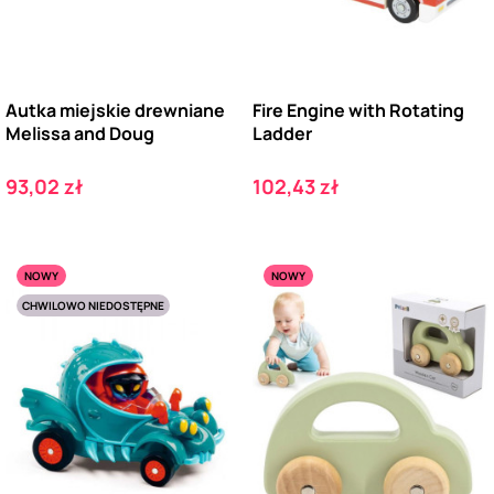
Autka miejskie drewniane
Fire Engine with Rotating
Melissa and Doug
Ladder
Cena
Cena
93,02 zł
102,43 zł
NOWY
NOWY
CHWILOWO NIEDOSTĘPNE