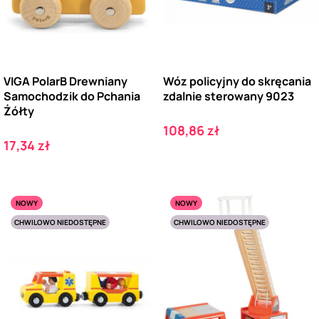
VIGA PolarB Drewniany
Wóz policyjny do skręcania
Samochodzik do Pchania
zdalnie sterowany 9023
Żółty
Cena
108,86 zł
Cena
17,34 zł
NOWY
NOWY
CHWILOWO NIEDOSTĘPNE
CHWILOWO NIEDOSTĘPNE