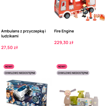
Ambulans z przyczepką i
Fire Engine
ludzikami
Cena
229,30 zł
Cena
27,50 zł
NOWY
NOWY
CHWILOWO NIEDOSTĘPNE
CHWILOWO NIEDOSTĘPNE