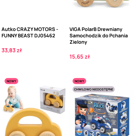
Autko CRAZY MOTORS -
VIGA PolarB Drewniany
FUNNY BEAST DJ05462
Samochodzik do Pchania
Zielony
Cena
33,83 zł
Cena
15,65 zł
NOWY
NOWY
CHWILOWO NIEDOSTĘPNE