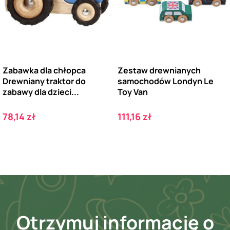
Zabawka dla chłopca
Zestaw drewnianych
Drewniany traktor do
samochodów Londyn Le
zabawy dla dzieci...
Toy Van
Cena
Cena
78,14 zł
111,16 zł
Otrzymuj informację o