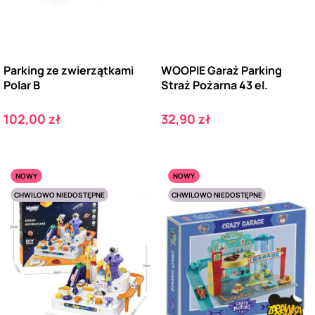
Parking ze zwierzątkami
WOOPIE Garaż Parking
Polar B
Straż Pożarna 43 el.
Cena
Cena
102,00 zł
32,90 zł
NOWY
NOWY
CHWILOWO NIEDOSTĘPNE
CHWILOWO NIEDOSTĘPNE