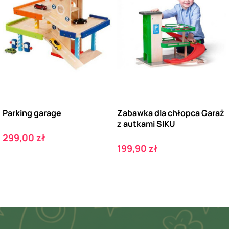
Parking garage
Zabawka dla chłopca Garaż
z autkami SIKU
Cena
299,00 zł
Cena
199,90 zł