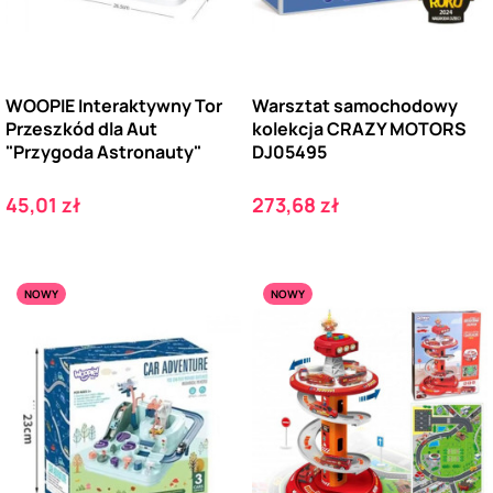
WOOPIE Interaktywny Tor
Warsztat samochodowy
Przeszkód dla Aut
kolekcja CRAZY MOTORS
"Przygoda Astronauty"
DJ05495
Cena
Cena
45,01 zł
273,68 zł
NOWY
NOWY