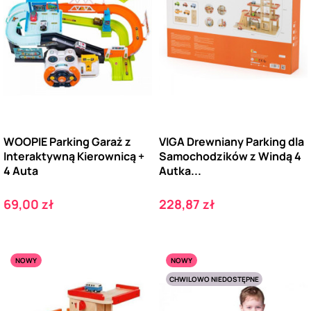
WOOPIE Parking Garaż z
VIGA Drewniany Parking dla
Interaktywną Kierownicą +
Samochodzików z Windą 4
4 Auta
Autka...
Cena
Cena
69,00 zł
228,87 zł
NOWY
NOWY
CHWILOWO NIEDOSTĘPNE