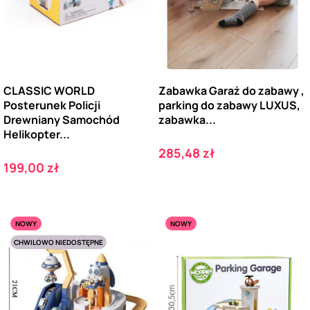
CLASSIC WORLD
Zabawka Garaż do zabawy ,
Posterunek Policji
parking do zabawy LUXUS,
Drewniany Samochód
zabawka...
Helikopter...
Cena
285,48 zł
Cena
199,00 zł
NOWY
NOWY
CHWILOWO NIEDOSTĘPNE