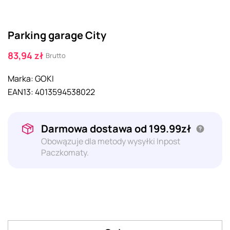
Parking garage City
83,94 zł
Brutto
Marka:
GOKI
EAN13:
4013594538022
Darmowa dostawa od 199.99zł
Obowązuje dla metody wysyłki Inpost
Paczkomaty.