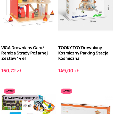
VIGA Drewniany Garaż
TOOKY TOY Drewniany
Remiza Straży Pożarnej
Kosmiczny Parking Stacja
Zestaw 14 el
Kosmiczna
Cena
Cena
160,72 zł
149,00 zł
NOWY
NOWY
CHWILOWO NIEDOSTĘPNE