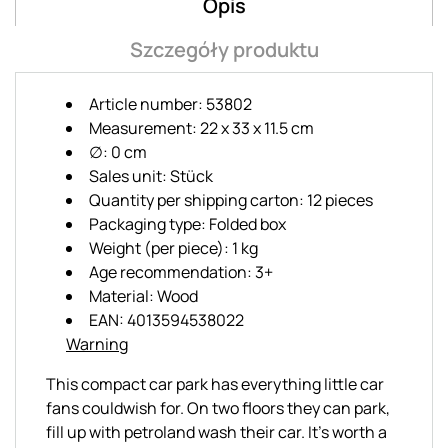
Opis
Szczegóły produktu
Article number: 53802
Measurement: 22 x 33 x 11.5 cm
∅: 0 cm
Sales unit: Stück
Quantity per shipping carton: 12 pieces
Packaging type: Folded box
Weight (per piece): 1 kg
Age recommendation: 3+
Material: Wood
EAN: 4013594538022
Warning
This compact car park has everything little car
fans couldwish for. On two floors they can park,
fill up with petroland wash their car. It's worth a