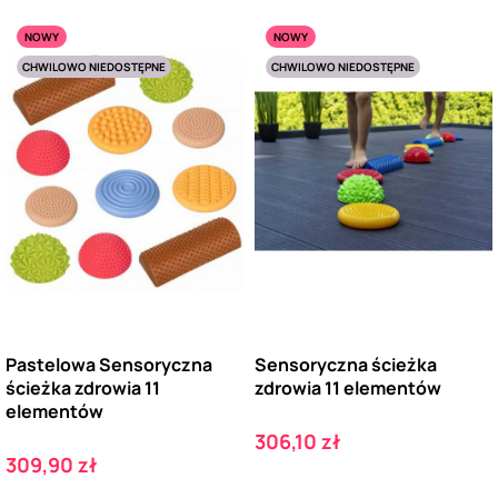
NOWY
NOWY
CHWILOWO NIEDOSTĘPNE
CHWILOWO NIEDOSTĘPNE
Pastelowa Sensoryczna
Sensoryczna ścieżka
ścieżka zdrowia 11
zdrowia 11 elementów
elementów
Cena
306,10 zł
Cena
309,90 zł