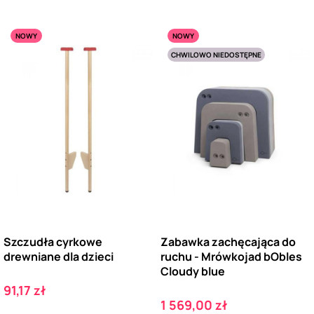
NOWY
NOWY
CHWILOWO NIEDOSTĘPNE
Szczudła cyrkowe
Zabawka zachęcająca do
drewniane dla dzieci
ruchu - Mrówkojad bObles
Cloudy blue
Cena
91,17 zł
Cena
1 569,00 zł