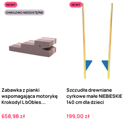
NOWY
NOWY
CHWILOWO NIEDOSTĘPNE
Zabawka z pianki
Szczudła drewniane
wspomagająca motorykę
cyrkowe małe NIEBIESKIE
Krokodyl L bObles...
140 cm dla dzieci
Cena
Cena
658,98 zł
199,00 zł