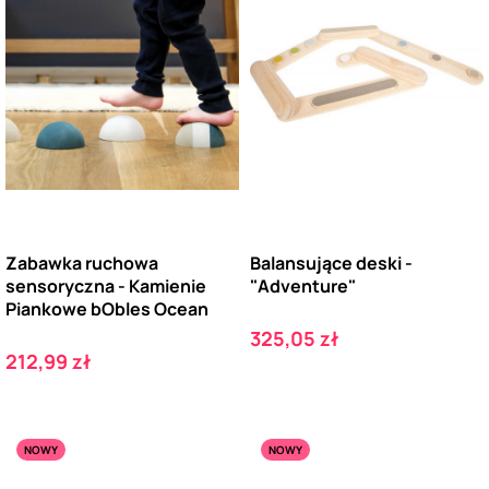
Zabawka ruchowa
Balansujące deski -
sensoryczna - Kamienie
"Adventure"
Piankowe bObles Ocean
Cena
325,05 zł
Cena
212,99 zł
NOWY
NOWY