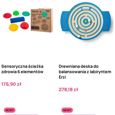
Sensoryczna ścieżka
Drewniana deska do
zdrowia 6 elementów
balansowania z labiryntem
Erzi
Cena
176,90 zł
Cena
278,18 zł
NOWY
NOWY