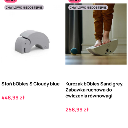
CHWILOWO NIEDOSTĘPNE
CHWILOWO NIEDOSTĘPNE
Słoń bObles S Cloudy blue
Kurczak bObles Sand grey,
Zabawka ruchowa do
ćwiczenia równowagi
Cena
448,99 zł
Cena
258,99 zł