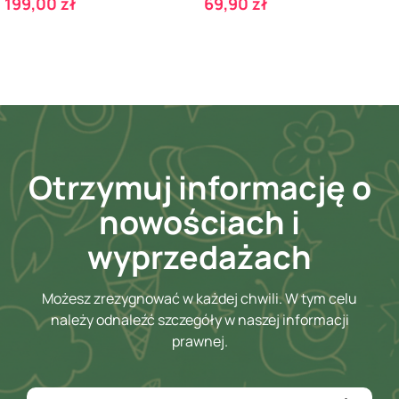
Cena
Cena
199,00 zł
69,90 zł
Otrzymuj informację o
nowościach i
wyprzedażach
Możesz zrezygnować w każdej chwili. W tym celu
należy odnaleźć szczegóły w naszej informacji
prawnej.