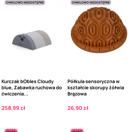
CHWILOWO NIEDOSTĘPNE
CHWILOWO NIEDOSTĘPNE
Kurczak bObles Cloudy
Półkula sensoryczna w
blue, Zabawka ruchowa do
kształcie skorupy żółwia
ćwiczenia...
Brązowa
Cena
Cena
258,99 zł
26,90 zł
NOWY
NOWY