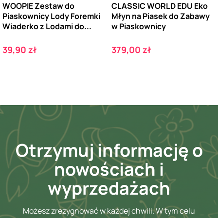
WOOPIE Zestaw do
CLASSIC WORLD EDU Eko
Piaskownicy Lody Foremki
Młyn na Piasek do Zabawy
Wiaderko z Lodami do...
w Piaskownicy
Cena
Cena
39,90 zł
379,00 zł
Otrzymuj informację o
nowościach i
wyprzedażach
Możesz zrezygnować w każdej chwili. W tym celu