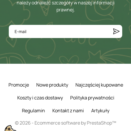
należy odnaleźć szczegóły w naszej informacji
prawnej.
Promocje
Nowe produkty
Najczęściej kupowane
Koszty i czas dostawy
Polityka prywatności
Regulamin
Kontakt z nami
Artykuły
© 2026 - Ecommerce software by PrestaShop™