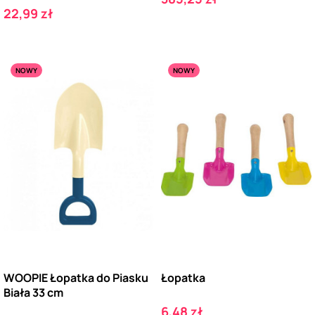
Cena
22,99 zł
NOWY
NOWY
WOOPIE Łopatka do Piasku
Łopatka
Biała 33 cm
Cena
6,48 zł