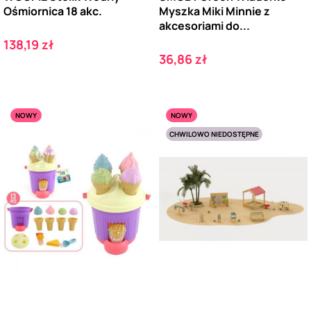
Ośmiornica 18 akc.
Myszka Miki Minnie z
akcesoriami do...
Cena
138,19 zł
Cena
36,86 zł
NOWY
NOWY
CHWILOWO NIEDOSTĘPNE