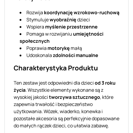
Rozwija
koordynację wzrokowo-ruchową
Stymuluje
wyobraźnię
dzieci
Wspiera
myślenie przestrzenne
Pomaga w rozwijaniu
umiejętności
społecznych
Poprawia
motorykę
małą
Udoskonala
zdolności manualne
Charakterystyka Produktu
Ten zestaw jest odpowiedni dla dzieci
od 3 roku
życia
. Wszystkie elementy wykonane są z
wysokiej jakości
tworzywa sztucznego
, które
zapewnia trwałość i bezpieczeństwo
użytkowania. Wózek, wiaderko, konewka i
pozostałe akcesoria są perfekcyjnie dopasowane
do małych rączek dzieci, co ułatwia zabawę.