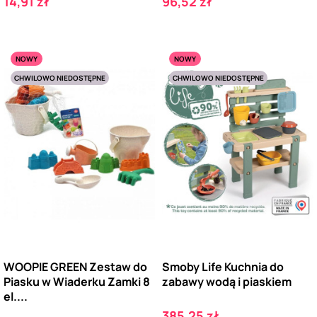
Cena
Cena
14,91 zł
96,52 zł
NOWY
NOWY
CHWILOWO NIEDOSTĘPNE
CHWILOWO NIEDOSTĘPNE
WOOPIE GREEN Zestaw do
Smoby Life Kuchnia do
Piasku w Wiaderku Zamki 8
zabawy wodą i piaskiem
el....
Cena
385,25 zł