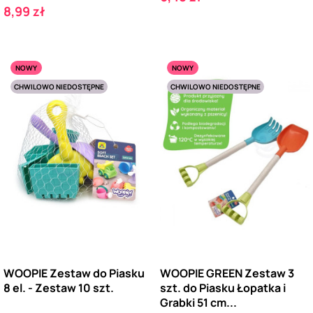
Cena
8,99 zł
NOWY
NOWY
CHWILOWO NIEDOSTĘPNE
CHWILOWO NIEDOSTĘPNE
WOOPIE Zestaw do Piasku
WOOPIE GREEN Zestaw 3
8 el. - Zestaw 10 szt.
szt. do Piasku Łopatka i
Grabki 51 cm...