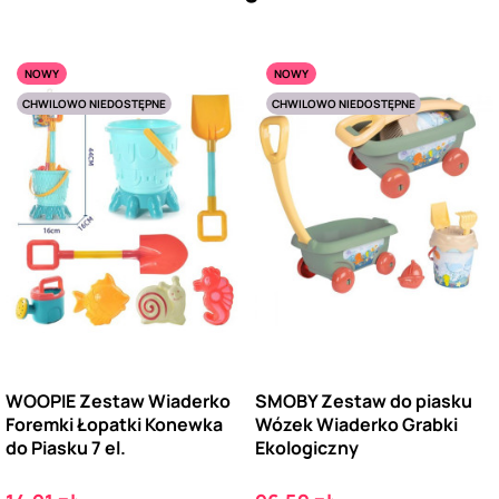
NOWY
NOWY
CHWILOWO NIEDOSTĘPNE
CHWILOWO NIEDOSTĘPNE
WOOPIE Zestaw Wiaderko
SMOBY Zestaw do piasku
Foremki Łopatki Konewka
Wózek Wiaderko Grabki
do Piasku 7 el.
Ekologiczny