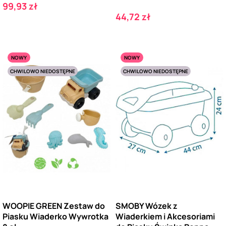
Cena
99,93 zł
Cena
44,72 zł
NOWY
NOWY
CHWILOWO NIEDOSTĘPNE
CHWILOWO NIEDOSTĘPNE
WOOPIE GREEN Zestaw do
SMOBY Wózek z
Piasku Wiaderko Wywrotka
Wiaderkiem i Akcesoriami