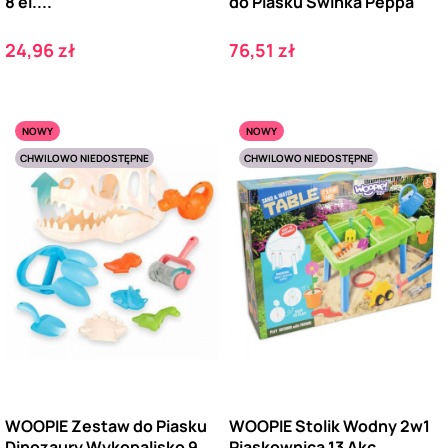
8 el....
do Piasku Świnka Peppa
Cena
Cena
24,96 zł
76,51 zł
NOWY
NOWY
CHWILOWO NIEDOSTĘPNE
CHWILOWO NIEDOSTĘPNE
WOOPIE Zestaw do Piasku
WOOPIE Stolik Wodny 2w1
Dinozaury Wykopalisko 9
Piaskownica 13 Akc.