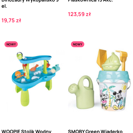
el.
Cena
123,59 zł
Cena
19,75 zł
NOWY
NOWY
WOOPIE Stolik Wodny
SMOBY Green Wiaderko