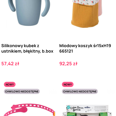
Silikonowy kubek z
Miodowy koszyk śr15xH19
ustnikiem, błękitny, b.box
665121
Cena
Cena
57,42 zł
92,25 zł
NOWY
NOWY
CHWILOWO NIEDOSTĘPNE
CHWILOWO NIEDOSTĘPNE