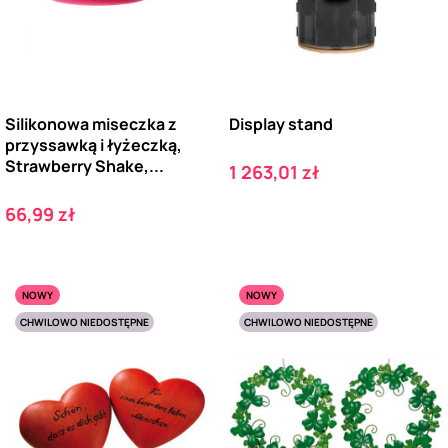
Silikonowa miseczka z
Display stand
przyssawką i łyżeczką,
Strawberry Shake,...
Cena
1 263,01 zł
Cena
66,99 zł
NOWY
NOWY
CHWILOWO NIEDOSTĘPNE
CHWILOWO NIEDOSTĘPNE