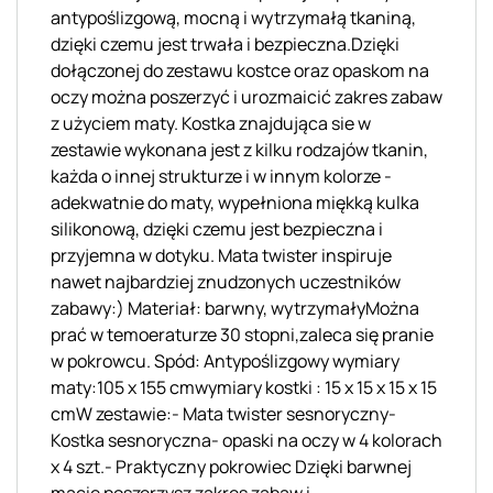
antypoślizgową, mocną i wytrzymałą tkaniną,
dzięki czemu jest trwała i bezpieczna.Dzięki
dołączonej do zestawu kostce oraz opaskom na
oczy można poszerzyć i urozmaicić zakres zabaw
z użyciem maty. Kostka znajdująca sie w
zestawie wykonana jest z kilku rodzajów tkanin,
każda o innej strukturze i w innym kolorze -
adekwatnie do maty, wypełniona miękką kulka
silikonową, dzięki czemu jest bezpieczna i
przyjemna w dotyku. Mata twister inspiruje
nawet najbardziej znudzonych uczestników
zabawy:) Materiał: barwny, wytrzymałyMożna
prać w temoeraturze 30 stopni,zaleca się pranie
w pokrowcu. Spód: Antypoślizgowy wymiary
maty:105 x 155 cmwymiary kostki : 15 x 15 x 15 x 15
cmW zestawie:- Mata twister sesnoryczny-
Kostka sesnoryczna- opaski na oczy w 4 kolorach
x 4 szt.- Praktyczny pokrowiec Dzięki barwnej
macie poszerzysz zakres zabaw i