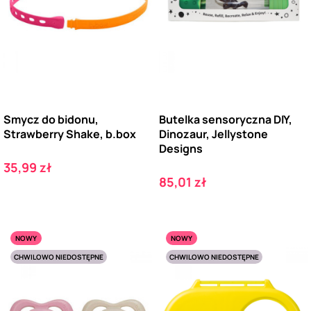
Smycz do bidonu,
Butelka sensoryczna DIY,
Strawberry Shake, b.box
Dinozaur, Jellystone
Designs
Cena
35,99 zł
Cena
85,01 zł
NOWY
NOWY
CHWILOWO NIEDOSTĘPNE
CHWILOWO NIEDOSTĘPNE