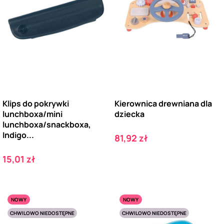
Klips do pokrywki
Kierownica drewniana dla
lunchboxa/mini
dziecka
lunchboxa/snackboxa,
Indigo...
Cena
81,92 zł
Cena
15,01 zł
NOWY
NOWY
CHWILOWO NIEDOSTĘPNE
CHWILOWO NIEDOSTĘPNE