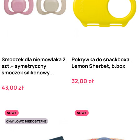
Smoczek dla niemowlaka 2
Pokrywka do snackboxa,
szt.– symetryczny
Lemon Sherbet, b.box
smoczek silikonowy...
Cena
32,00 zł
Cena
43,00 zł
NOWY
NOWY
CHWILOWO NIEDOSTĘPNE