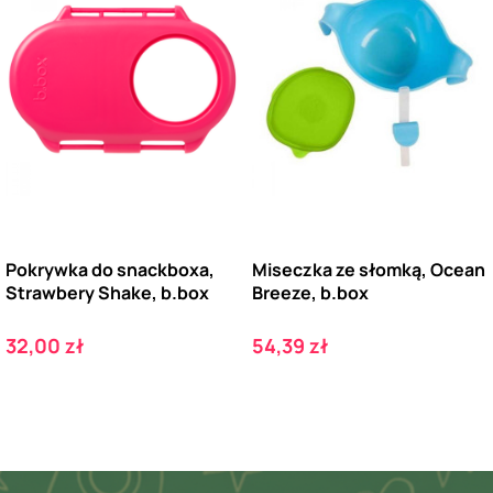
Pokrywka do snackboxa,
Miseczka ze słomką, Ocean
Strawbery Shake, b.box
Breeze, b.box
Cena
Cena
32,00 zł
54,39 zł