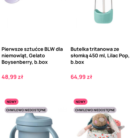
Pierwsze sztućce BLW dla
Butelka tritanowa ze
niemowląt, Gelato
słomką 450 ml, Lilac Pop,
Boysenberry, b.box
b.box
Cena
Cena
48,99 zł
64,99 zł
NOWY
NOWY
CHWILOWO NIEDOSTĘPNE
CHWILOWO NIEDOSTĘPNE