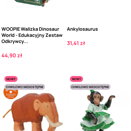
WOOPIE Walizka Dinosaur
Ankylosaurus
World - Edukacyjny Zestaw
Odkrywcy...
Cena
31,41 zł
Cena
44,90 zł
NOWY
NOWY
CHWILOWO NIEDOSTĘPNE
CHWILOWO NIEDOSTĘPNE