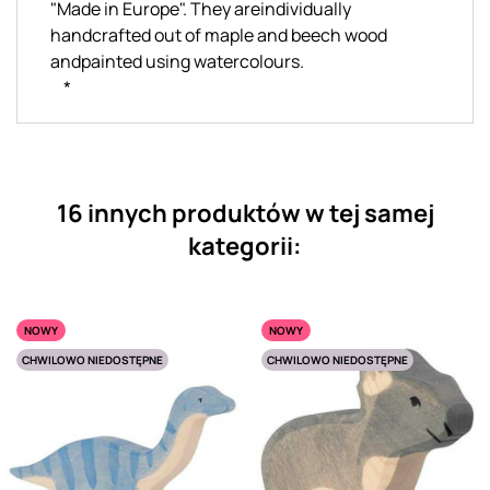
"Made in Europe". They areindividually
handcrafted out of maple and beech wood
andpainted using watercolours.
*
16 innych produktów w tej samej
kategorii:
NOWY
NOWY
CHWILOWO NIEDOSTĘPNE
CHWILOWO NIEDOSTĘPNE