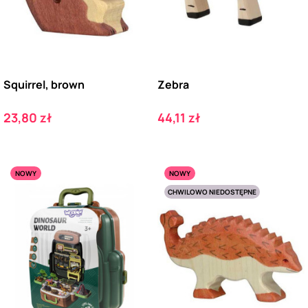
Squirrel, brown
Zebra
Cena
Cena
23,80 zł
44,11 zł
NOWY
NOWY
CHWILOWO NIEDOSTĘPNE