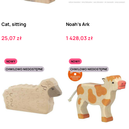
Cat, sitting
Noah's Ark
Cena
Cena
25,07 zł
1 428,03 zł
NOWY
NOWY
CHWILOWO NIEDOSTĘPNE
CHWILOWO NIEDOSTĘPNE