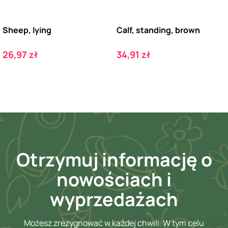
Sheep, lying
Calf, standing, brown
Cena
Cena
26,97 zł
34,91 zł
Otrzymuj informację o
nowościach i
wyprzedażach
Możesz zrezygnować w każdej chwili. W tym celu