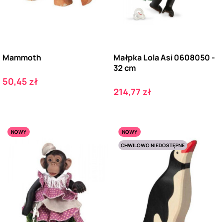
Mammoth
Małpka Lola Asi 0608050 -
32 cm
Cena
50,45 zł
Cena
214,77 zł
NOWY
NOWY
CHWILOWO NIEDOSTĘPNE