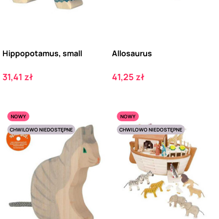
Hippopotamus, small
Allosaurus
Cena
Cena
31,41 zł
41,25 zł
NOWY
NOWY
CHWILOWO NIEDOSTĘPNE
CHWILOWO NIEDOSTĘPNE