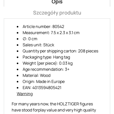
Opis
Szczegóły produktu
Article number: 80542
Measurement: 7.5 x 2.3 x 3.1 cm
∅: 0 cm
Sales unit: Stück
Quantity per shipping carton: 208 pieces
Packaging type: Hang tag
Weight (per piece): 0.03 kg
Age recommendation: 3+
Material: Wood
Origin: Made in Europe
EAN: 4013594805421
Warning
For many years now, the HOLZTIGER figures
have stood forplay value and very high quality