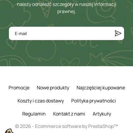
należy odnaleźć szczegóły w naszej informacji
prawnej.
Promocje
Nowe produkty
Najczęściej kupowane
Koszty i czas dostawy
Polityka prywatności
Regulamin
Kontakt z nami
Artykuły
© 2026 - Ecommerce software by PrestaShop™