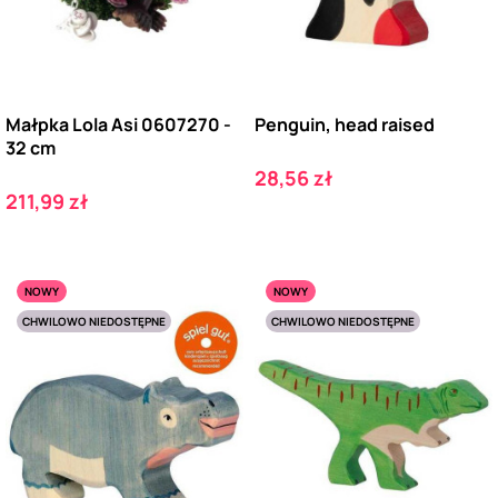
Małpka Lola Asi 0607270 -
Penguin, head raised
32 cm
Cena
28,56 zł
Cena
211,99 zł
NOWY
NOWY
CHWILOWO NIEDOSTĘPNE
CHWILOWO NIEDOSTĘPNE