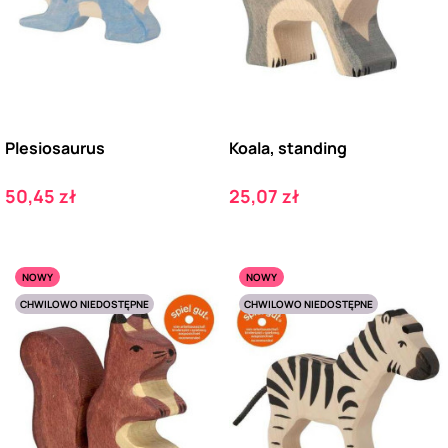
Plesiosaurus
Koala, standing
Cena
Cena
50,45 zł
25,07 zł
NOWY
NOWY
CHWILOWO NIEDOSTĘPNE
CHWILOWO NIEDOSTĘPNE