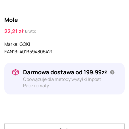
Mole
22,21 zł
Brutto
Marka:
GOKI
EAN13:
4013594805421
Darmowa dostawa od 199.99zł
Obowązuje dla metody wysyłki Inpost
Paczkomaty.