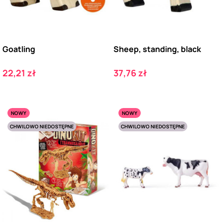
Goatling
Sheep, standing, black
Cena
Cena
22,21 zł
37,76 zł
NOWY
NOWY
CHWILOWO NIEDOSTĘPNE
CHWILOWO NIEDOSTĘPNE