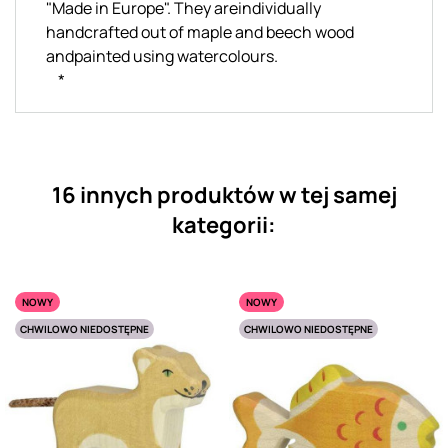
"Made in Europe". They areindividually
handcrafted out of maple and beech wood
andpainted using watercolours.
*
16 innych produktów w tej samej
kategorii:
NOWY
NOWY
CHWILOWO NIEDOSTĘPNE
CHWILOWO NIEDOSTĘPNE