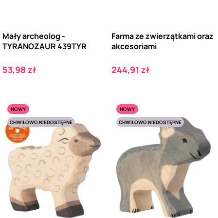
Mały archeolog -
Farma ze zwierzątkami oraz
TYRANOZAUR 439TYR
akcesoriami
Cena
Cena
53,98 zł
244,91 zł
NOWY
NOWY
CHWILOWO NIEDOSTĘPNE
CHWILOWO NIEDOSTĘPNE