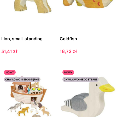
Lion, small, standing
Goldfish
Cena
Cena
31,41 zł
18,72 zł
NOWY
NOWY
CHWILOWO NIEDOSTĘPNE
CHWILOWO NIEDOSTĘPNE