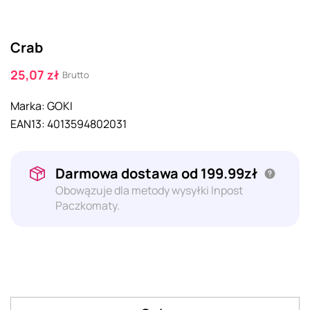
Crab
25,07 zł
Brutto
Marka:
GOKI
EAN13:
4013594802031
Darmowa dostawa od 199.99zł
Obowązuje dla metody wysyłki Inpost
Paczkomaty.