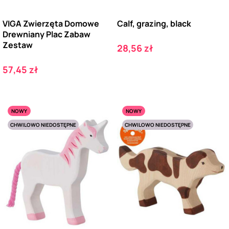
VIGA Zwierzęta Domowe
Calf, grazing, black
Drewniany Plac Zabaw
Zestaw
Cena
28,56 zł
Cena
57,45 zł
NOWY
NOWY
CHWILOWO NIEDOSTĘPNE
CHWILOWO NIEDOSTĘPNE