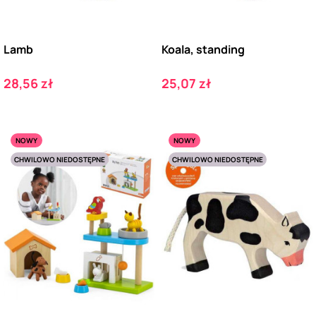
Lamb
Koala, standing
Cena
Cena
28,56 zł
25,07 zł
NOWY
NOWY
CHWILOWO NIEDOSTĘPNE
CHWILOWO NIEDOSTĘPNE