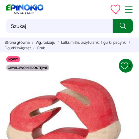
Strona główna
Wg. rodzaju
Lalki, miśki, przytulanki, figurki, pacynki
Figurki zwięrząt
Crab
NOWY
0
CHWILOWO NIEDOSTĘPNE