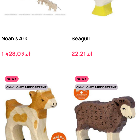
Noah's Ark
Seagull
Cena
Cena
1 428,03 zł
22,21 zł
NOWY
NOWY
CHWILOWO NIEDOSTĘPNE
CHWILOWO NIEDOSTĘPNE