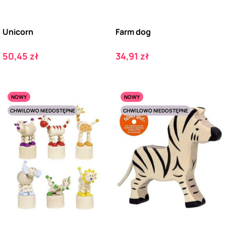
Unicorn
Farm dog
Cena
Cena
50,45 zł
34,91 zł
NOWY
NOWY
CHWILOWO NIEDOSTĘPNE
CHWILOWO NIEDOSTĘPNE