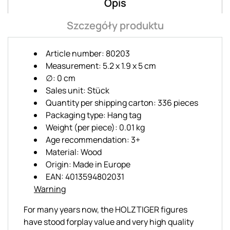
Opis
Szczegóły produktu
Article number: 80203
Measurement: 5.2 x 1.9 x 5 cm
∅: 0 cm
Sales unit: Stück
Quantity per shipping carton: 336 pieces
Packaging type: Hang tag
Weight (per piece): 0.01 kg
Age recommendation: 3+
Material: Wood
Origin: Made in Europe
EAN: 4013594802031
Warning
For many years now, the HOLZTIGER figures
have stood forplay value and very high quality