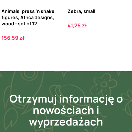
Animals, press 'n shake
Zebra, small
figures, Africa designs,
wood - set of 12
Cena
41,25 zł
Cena
156,59 zł
Otrzymuj informację o
nowościach i
wyprzedażach