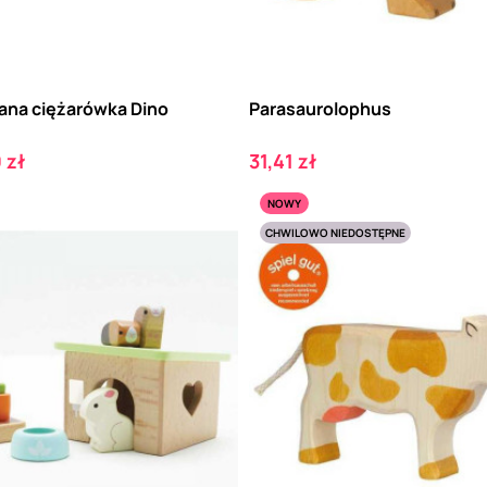
ana ciężarówka Dino
Parasaurolophus
Cena
 zł
31,41 zł
NOWY
CHWILOWO NIEDOSTĘPNE