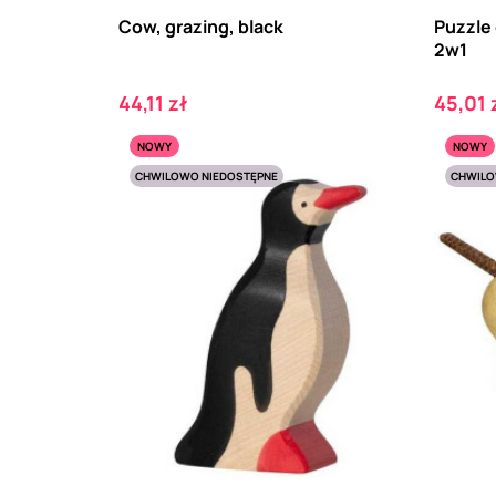
Cow, grazing, black
Puzzle 
2w1
Cena
Cena
44,11 zł
45,01 
NOWY
NOWY
CHWILOWO NIEDOSTĘPNE
CHWILO