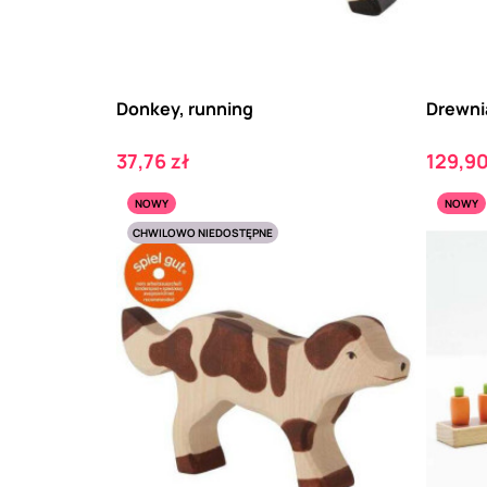
Donkey, running
Drewni
Cena
Cena
37,76 zł
129,90
NOWY
NOWY
CHWILOWO NIEDOSTĘPNE