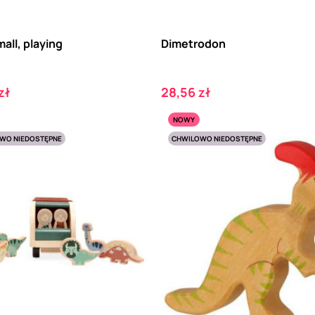
mall, playing
Dimetrodon
Cena
zł
28,56 zł
NOWY
WO NIEDOSTĘPNE
CHWILOWO NIEDOSTĘPNE