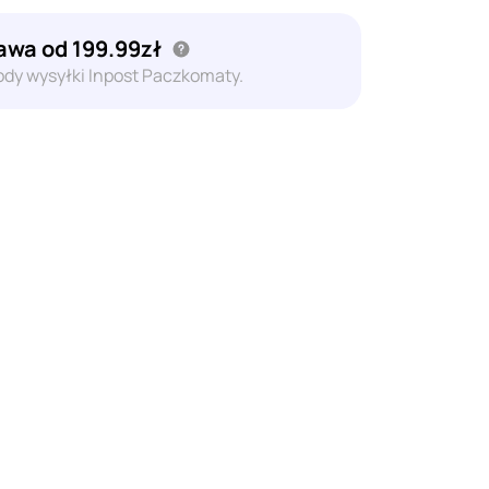
wa od 199.99zł
dy wysyłki Inpost Paczkomaty.