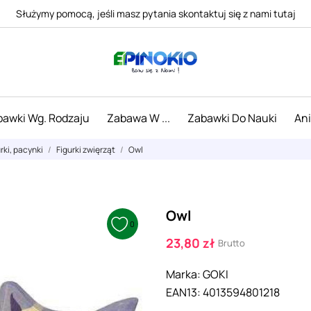
Służymy pomocą, jeśli masz pytania skontaktuj się z nami tutaj
awki Wg. Rodzaju
Zabawa W ...
Zabawki Do Nauki
An
urki, pacynki
Figurki zwięrząt
Owl
Owl
0
23,80 zł
Brutto
Marka:
GOKI
EAN13:
4013594801218