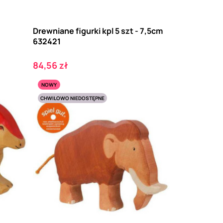
Drewniane figurki kpl 5 szt - 7,5cm
632421
Cena
84,56 zł
NOWY
CHWILOWO NIEDOSTĘPNE