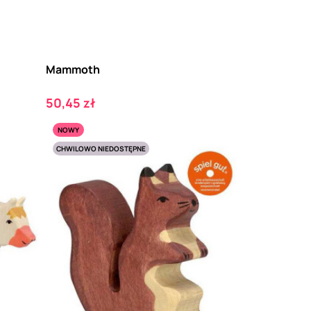
Mammoth
Cena
50,45 zł
NOWY
CHWILOWO NIEDOSTĘPNE