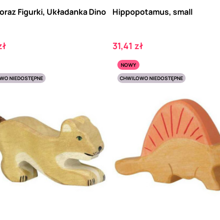
oraz Figurki, Układanka Dino
Hippopotamus, small
Cena
zł
31,41 zł
NOWY
WO NIEDOSTĘPNE
CHWILOWO NIEDOSTĘPNE