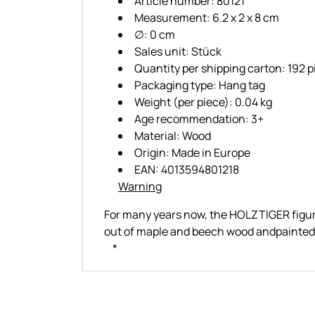
Article number: 80121
Measurement: 6.2 x 2 x 8 cm
∅: 0 cm
Sales unit: Stück
Quantity per shipping carton: 192 
Packaging type: Hang tag
Weight (per piece): 0.04 kg
Age recommendation: 3+
Material: Wood
Origin: Made in Europe
EAN: 4013594801218
Warning
For many years now, the HOLZTIGER figure
out of maple and beech wood andpainted
*