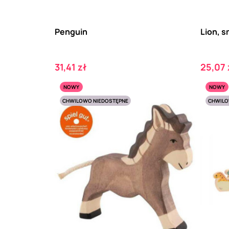
Penguin
Lion, s
Cena
Cena
31,41 zł
25,07 
NOWY
NOWY
CHWILOWO NIEDOSTĘPNE
CHWILO