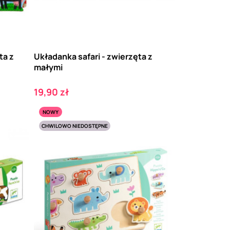
ta z
Układanka safari - zwierzęta z
małymi
Cena
19,90 zł
NOWY
CHWILOWO NIEDOSTĘPNE