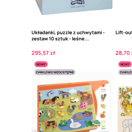
Układanki, puzzle z uchwytami -
Lift-o
zestaw 10 sztuk - leśne...
Cena
Cena
295,57 zł
28,70 
NOWY
NOWY
CHWILOWO NIEDOSTĘPNE
CHWILO