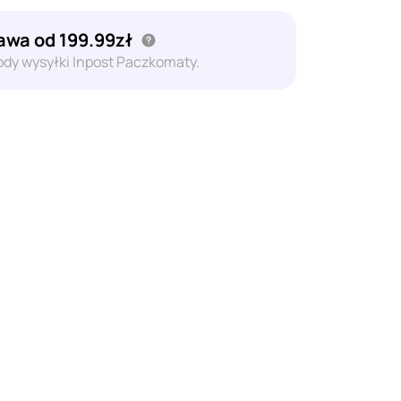
wa od 199.99zł
dy wysyłki Inpost Paczkomaty.