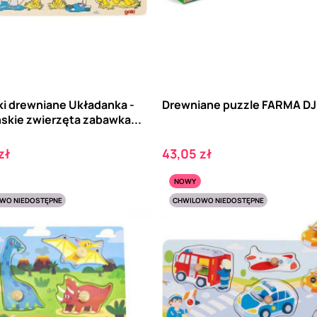
i drewniane Układanka -
Drewniane puzzle FARMA DJ
skie zwierzęta zabawka...
Cena
zł
43,05 zł
NOWY
WO NIEDOSTĘPNE
CHWILOWO NIEDOSTĘPNE