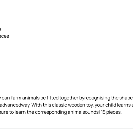
s
ieces
y can farm animals be fitted together byrecognising the shapes
e advancedway. With this classic wooden toy, your child learn
e sure to learn the corresponding animalsounds! 15 pieces.