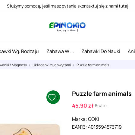
Służymy pomocą, jeśli masz pytania skontaktuj się z nami tutaj
awki Wg. Rodzaju
Zabawa W ...
Zabawki Do Nauki
An
uwanki / Magnesy
Układanki z uchwytami
Puzzle farm animals
Puzzle farm animals
0
45,90 zł
Brutto
Marka:
GOKI
EAN13:
4013594573719