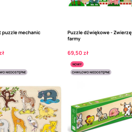
ut puzzle mechanic
Puzzle dźwiękowe - Zwierzę
farmy
Cena
zł
69,50 zł
NOWY
WO NIEDOSTĘPNE
CHWILOWO NIEDOSTĘPNE