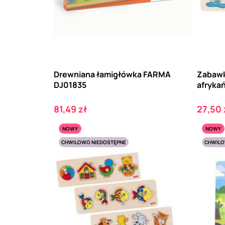
Drewniana łamigłówka FARMA
Zabawk
DJ01835
afrykań
Cena
Cena
81,49 zł
27,50 
NOWY
NOWY
CHWILOWO NIEDOSTĘPNE
CHWILO