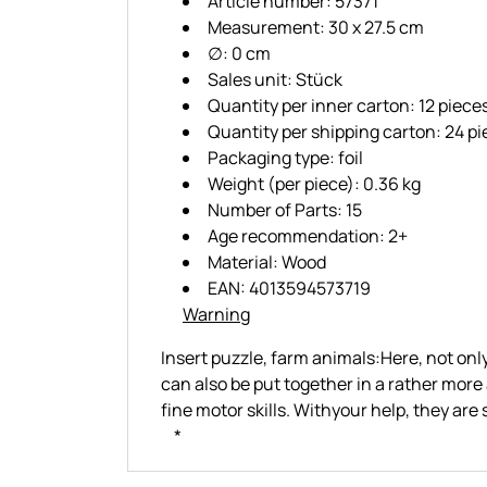
Article number: 57371
Measurement: 30 x 27.5 cm
∅: 0 cm
Sales unit: Stück
Quantity per inner carton: 12 piece
Quantity per shipping carton: 24 p
Packaging type: foil
Weight (per piece): 0.36 kg
Number of Parts: 15
Age recommendation: 2+
Material: Wood
EAN: 4013594573719
Warning
Insert puzzle, farm animals:Here, not onl
can also be put together in a rather mor
fine motor skills. Withyour help, they ar
*