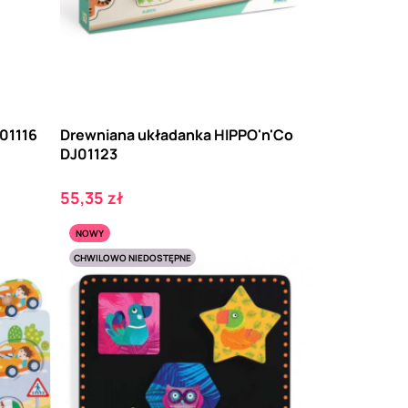
01116
Drewniana układanka HIPPO'n'Co
DJ01123
Cena
55,35 zł
NOWY
CHWILOWO NIEDOSTĘPNE