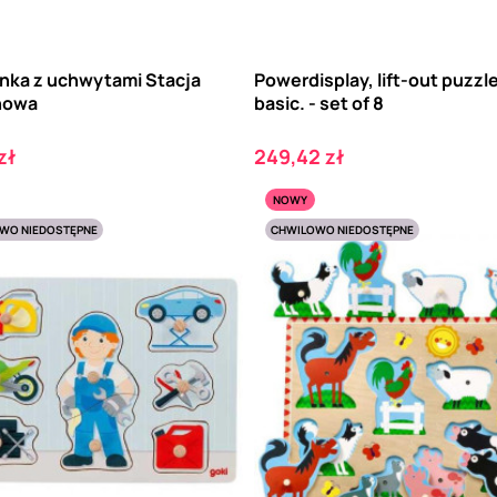
nka z uchwytami Stacja
Powerdisplay, lift-out puzzle
nowa
basic. - set of 8
Cena
zł
249,42 zł
NOWY
WO NIEDOSTĘPNE
CHWILOWO NIEDOSTĘPNE