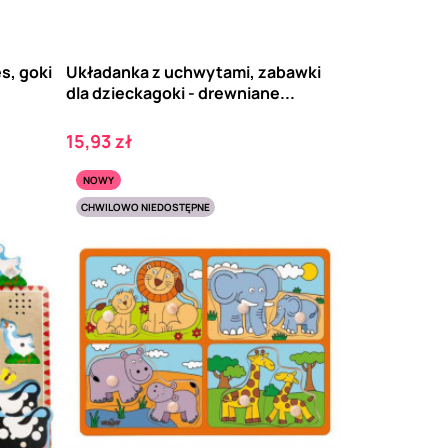
s, goki
Układanka z uchwytami, zabawki
dla dzieckagoki - drewniane...
Cena
15,93 zł
NOWY
CHWILOWO NIEDOSTĘPNE