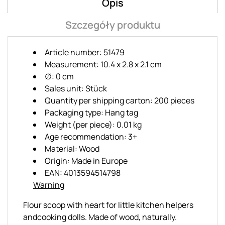
Opis
Szczegóły produktu
Article number: 51479
Measurement: 10.4 x 2.8 x 2.1 cm
∅: 0 cm
Sales unit: Stück
Quantity per shipping carton: 200 pieces
Packaging type: Hang tag
Weight (per piece): 0.01 kg
Age recommendation: 3+
Material: Wood
Origin: Made in Europe
EAN: 4013594514798
Warning
Flour scoop with heart for little kitchen helpers
andcooking dolls. Made of wood, naturally.