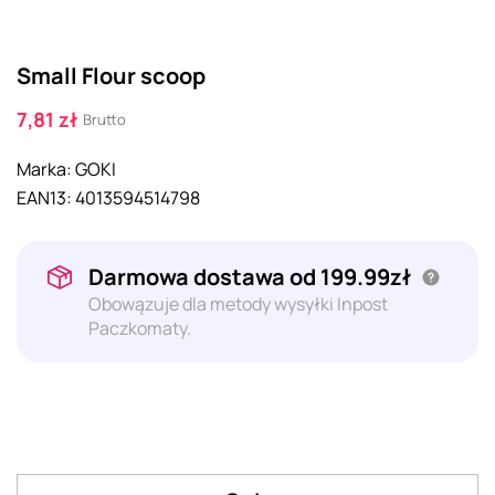
Small Flour scoop
7,81 zł
Brutto
Marka:
GOKI
EAN13:
4013594514798
Darmowa dostawa od 199.99zł
Obowązuje dla metody wysyłki Inpost
Paczkomaty.