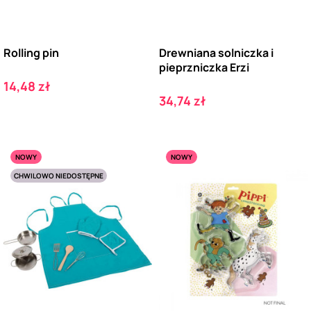
Rolling pin
Drewniana solniczka i
pieprzniczka Erzi
Cena
14,48 zł
Cena
34,74 zł
NOWY
NOWY
CHWILOWO NIEDOSTĘPNE