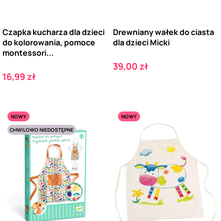
Czapka kucharza dla dzieci
Drewniany wałek do ciasta
do kolorowania, pomoce
dla dzieci Micki
montessori...
Cena
39,00 zł
Cena
16,99 zł
NOWY
NOWY
CHWILOWO NIEDOSTĘPNE