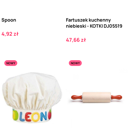
Spoon
Fartuszek kuchenny
niebieski - KOTKI DJ05519
Cena
4,92 zł
Cena
47,66 zł
NOWY
NOWY