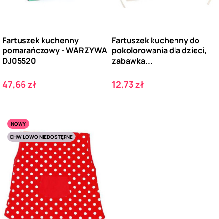
Fartuszek kuchenny
Fartuszek kuchenny do
pomarańczowy - WARZYWA
pokolorowania dla dzieci,
DJ05520
zabawka...
Cena
Cena
47,66 zł
12,73 zł
NOWY
CHWILOWO NIEDOSTĘPNE