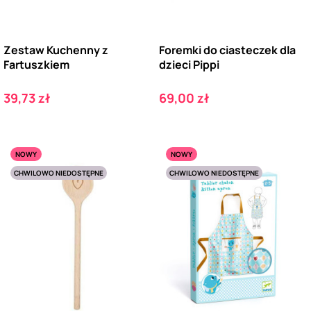
Zestaw Kuchenny z
Foremki do ciasteczek dla
Fartuszkiem
dzieci Pippi
Cena
Cena
39,73 zł
69,00 zł
NOWY
NOWY
CHWILOWO NIEDOSTĘPNE
CHWILOWO NIEDOSTĘPNE