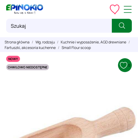
Strona główna
Wg. rodzaju
Kuchnie i wyposażenie, AGD drewniane
Fartuszki, akcesoria kuchenne
Small Flour scoop
NOWY
0
CHWILOWO NIEDOSTĘPNE