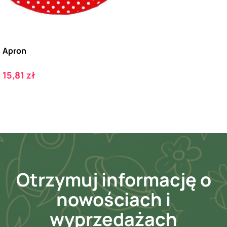
Apron
Cena
15,81 zł
Otrzymuj informację o
nowościach i
wyprzedażach