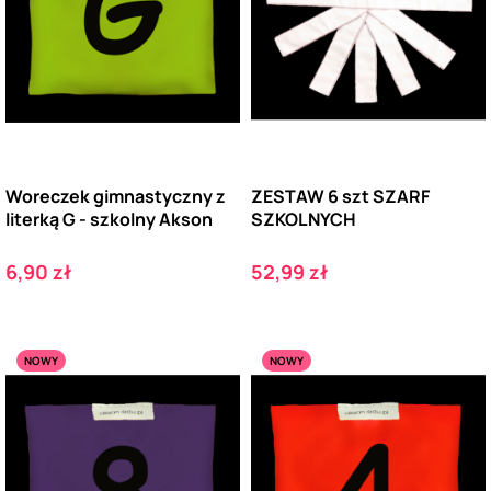
Woreczek gimnastyczny z
ZESTAW 6 szt SZARF
literką G - szkolny Akson
SZKOLNYCH
Cena
Cena
6,90 zł
52,99 zł
NOWY
NOWY