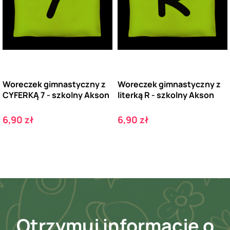
Woreczek gimnastyczny z
Woreczek gimnastyczny z
CYFERKĄ 7 - szkolny Akson
literką R - szkolny Akson
Cena
Cena
6,90 zł
6,90 zł
Otrzymuj informację o