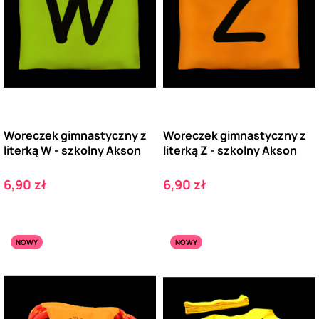
Woreczek gimnastyczny z
Woreczek gimnastyczny z
literką W - szkolny Akson
literką Z - szkolny Akson
Cena
Cena
6,90 zł
6,90 zł
NOWY
NOWY