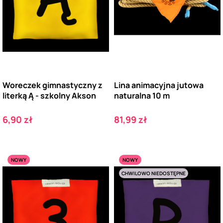
Woreczek gimnastyczny z
Lina animacyjna jutowa
literką Ą - szkolny Akson
naturalna 10 m
Cena
Cena
6,90 zł
81,99 zł
NOWY
NOWY
CHWILOWO NIEDOSTĘPNE