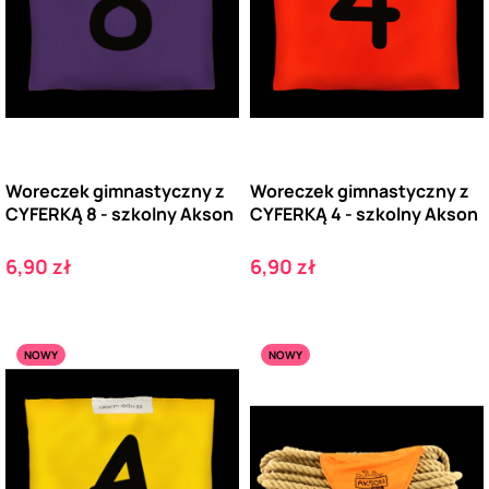
Woreczek gimnastyczny z
Woreczek gimnastyczny z
CYFERKĄ 8 - szkolny Akson
CYFERKĄ 4 - szkolny Akson
Cena
Cena
6,90 zł
6,90 zł
NOWY
NOWY