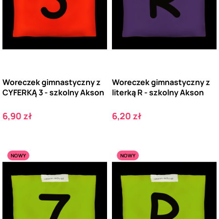
Woreczek gimnastyczny z
Woreczek gimnastyczny z
CYFERKĄ 3 - szkolny Akson
literką R - szkolny Akson
Cena
Cena
6,90 zł
6,20 zł
NOWY
NOWY