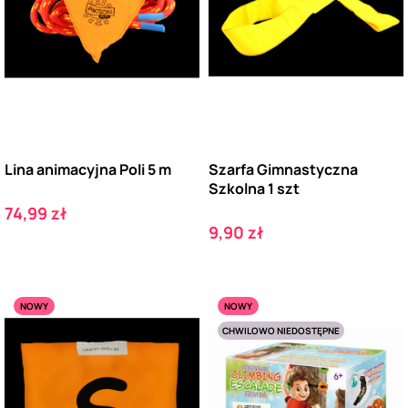
Lina animacyjna Poli 5 m
Szarfa Gimnastyczna
Szkolna 1 szt
Cena
74,99 zł
Cena
9,90 zł
NOWY
NOWY
CHWILOWO NIEDOSTĘPNE