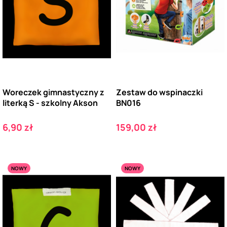
Woreczek gimnastyczny z
Zestaw do wspinaczki
literką S - szkolny Akson
BN016
Cena
Cena
6,90 zł
159,00 zł
NOWY
NOWY