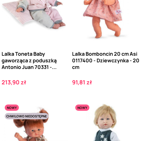
Lalka Toneta Baby
Lalka Bomboncin 20 cm Asi
gaworząca z poduszką
0117400 - Dziewczynka - 20
Antonio Juan 70331 -...
cm
Cena
Cena
213,90 zł
91,81 zł
NOWY
NOWY
CHWILOWO NIEDOSTĘPNE