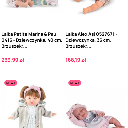
Lalka Petite Marina & Pau
Lalka Alex Asi 0527671 -
0416 - Dziewczynka, 40 cm,
Dziewczynka, 36 cm,
Brzuszek:...
Brzuszek:...
Cena
Cena
239,99 zł
168,19 zł
NOWY
NOWY