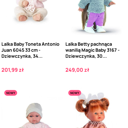
Lalka Baby Toneta Antonio
Lalka Betty pachnąca
Juan 6045 33 cm -
wanilią Magic Baby 3167 -
Dziewczynka, 34...
Dziewczynka, 30...
Cena
Cena
201,99 zł
249,00 zł
NOWY
NOWY