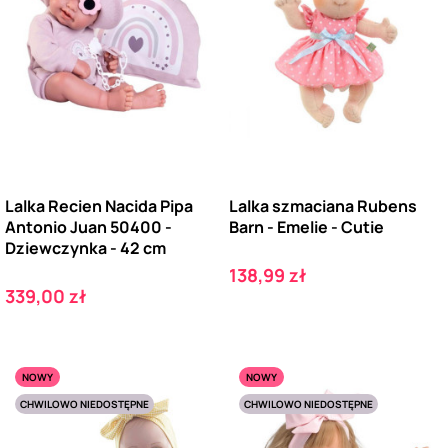
Lalka Recien Nacida Pipa
Lalka szmaciana Rubens
Antonio Juan 50400 -
Barn - Emelie - Cutie
Dziewczynka - 42 cm
Cena
138,99 zł
Cena
339,00 zł
NOWY
NOWY
CHWILOWO NIEDOSTĘPNE
CHWILOWO NIEDOSTĘPNE