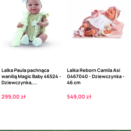
Lalka Paula pachnąca
Lalka Reborn Camila Asi
wanilią Magic Baby 46524 -
0467040 - Dziewczynka -
Dziewczynka,...
46 cm
Cena
Cena
299,00 zł
549,00 zł