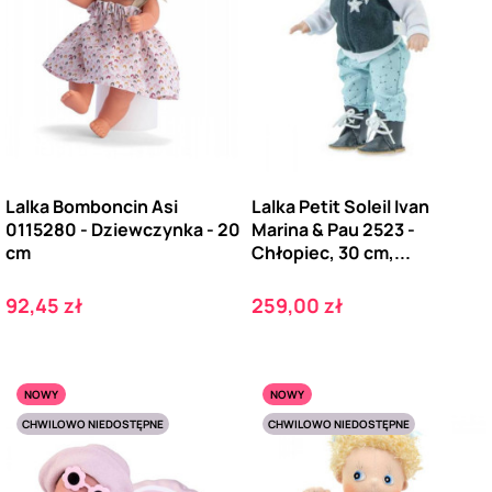
Lalka Bomboncin Asi
Lalka Petit Soleil Ivan
0115280 - Dziewczynka - 20
Marina & Pau 2523 -
cm
Chłopiec, 30 cm,...
Cena
Cena
92,45 zł
259,00 zł
NOWY
NOWY
CHWILOWO NIEDOSTĘPNE
CHWILOWO NIEDOSTĘPNE