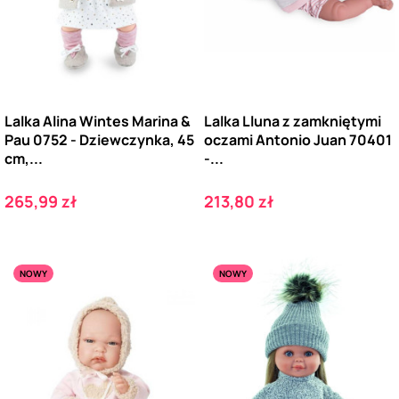
Lalka Alina Wintes Marina &
Lalka Lluna z zamkniętymi
Pau 0752 - Dziewczynka, 45
oczami Antonio Juan 70401
cm,...
-...
Cena
Cena
265,99 zł
213,80 zł
NOWY
NOWY