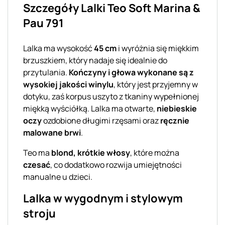
Szczegóły Lalki Teo Soft Marina &
Pau 791
Lalka ma wysokość
45 cm
i wyróżnia się miękkim
brzuszkiem, który nadaje się idealnie do
przytulania.
Kończyny i głowa wykonane są z
wysokiej jakości winylu
, który jest przyjemny w
dotyku, zaś korpus uszyto z tkaniny wypełnionej
miękką wyściółką. Lalka ma otwarte,
niebieskie
oczy
ozdobione długimi rzęsami oraz
ręcznie
malowane brwi
.
Teo ma
blond, krótkie włosy
, które można
czesać
, co dodatkowo rozwija umiejętności
manualne u dzieci.
Lalka w wygodnym i stylowym
stroju