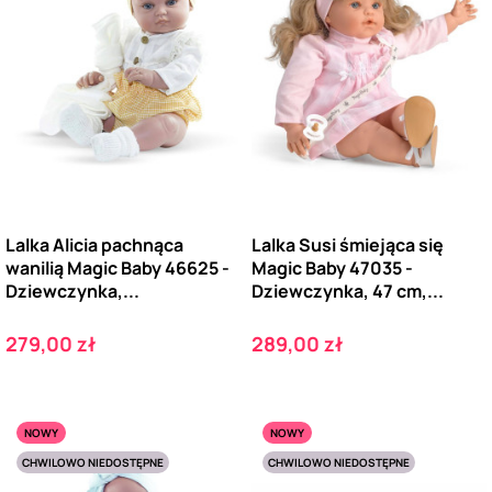
Lalka Alicia pachnąca
Lalka Susi śmiejąca się
wanilią Magic Baby 46625 -
Magic Baby 47035 -
Dziewczynka,...
Dziewczynka, 47 cm,...
Cena
Cena
279,00 zł
289,00 zł
NOWY
NOWY
CHWILOWO NIEDOSTĘPNE
CHWILOWO NIEDOSTĘPNE