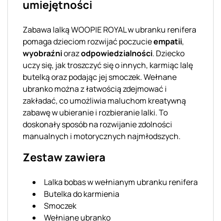
umiejętności
Zabawa lalką WOOPIE ROYAL w ubranku renifera
pomaga dzieciom rozwijać poczucie
empatii
,
wyobraźni
oraz
odpowiedzialności
. Dziecko
uczy się, jak troszczyć się o innych, karmiąc lalę
butelką oraz podając jej smoczek. Wełnane
ubranko można z łatwością zdejmować i
zakładać, co umożliwia maluchom kreatywną
zabawę w ubieranie i rozbieranie lalki. To
doskonały sposób na rozwijanie zdolności
manualnych i motorycznych najmłodszych.
Zestaw zawiera
Lalka bobas w wełnianym ubranku renifera
Butelka do karmienia
Smoczek
Wełniane ubranko