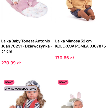
Lalka Baby Toneta Antonio
Lalka Mimosa 32 cm
Juan 70251 - Dziewczynka -
KOLEKCJA POMEA DJ07876
34 cm
Cena
170,66 zł
Cena
270,99 zł
NOWY
NOWY
CHWILOWO NIEDOSTĘPNE