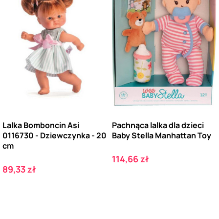
Lalka Bomboncin Asi
Pachnąca lalka dla dzieci
0116730 - Dziewczynka - 20
Baby Stella Manhattan Toy
cm
Cena
114,66 zł
Cena
89,33 zł