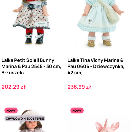
Lalka Petit Soleil Bunny
Lalka Tina Vichy Marina &
Marina & Pau 2545 - 30 cm,
Pau 0606 - Dziewczynka,
Brzuszek:...
42 cm,...
Cena
Cena
202,29 zł
238,99 zł
NOWY
NOWY
CHWILOWO NIEDOSTĘPNE