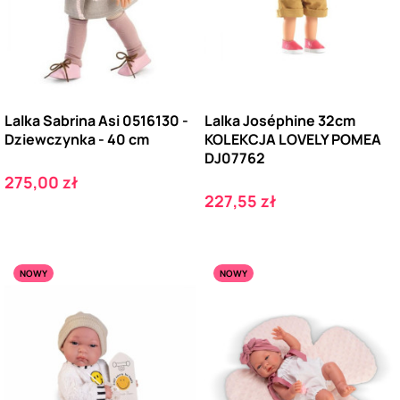
Lalka Sabrina Asi 0516130 -
Lalka Joséphine 32cm
Dziewczynka - 40 cm
KOLEKCJA LOVELY POMEA
DJ07762
Cena
275,00 zł
Cena
227,55 zł
NOWY
NOWY