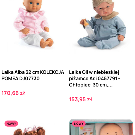
Lalka Alba 32 cm KOLEKCJA
Lalka Oli w niebieskiej
POMEA DJ07730
piżamce Asi 0457791 -
Chłopiec, 30 cm,...
Cena
170,66 zł
Cena
153,95 zł
NOWY
NOWY