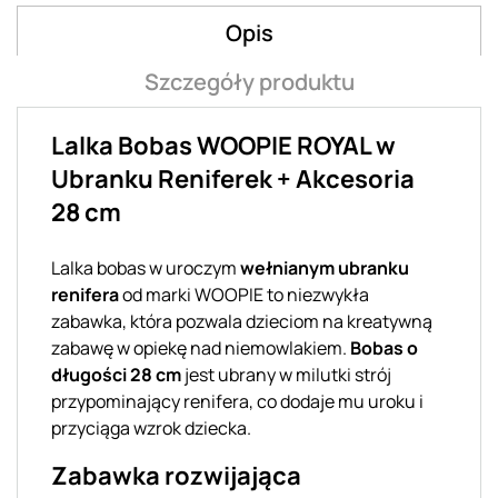
Opis
Szczegóły produktu
Lalka Bobas WOOPIE ROYAL w
Ubranku Reniferek + Akcesoria
28 cm
Lalka bobas w uroczym
wełnianym ubranku
renifera
od marki WOOPIE to niezwykła
zabawka, która pozwala dzieciom na kreatywną
zabawę w opiekę nad niemowlakiem.
Bobas o
długości 28 cm
jest ubrany w milutki strój
przypominający renifera, co dodaje mu uroku i
przyciąga wzrok dziecka.
Zabawka rozwijająca