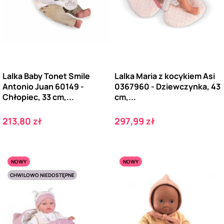
Lalka Baby Tonet Smile
Lalka Maria z kocykiem Asi
Antonio Juan 60149 -
0367960 - Dziewczynka, 43
Chłopiec, 33 cm,...
cm,...
Cena
Cena
213,80 zł
297,99 zł
NOWY
NOWY
CHWILOWO NIEDOSTĘPNE