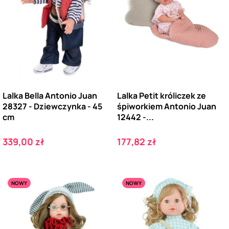
Lalka Bella Antonio Juan
Lalka Petit króliczek ze
28327 - Dziewczynka - 45
śpiworkiem Antonio Juan
cm
12442 -...
Cena
Cena
339,00 zł
177,82 zł
NOWY
NOWY