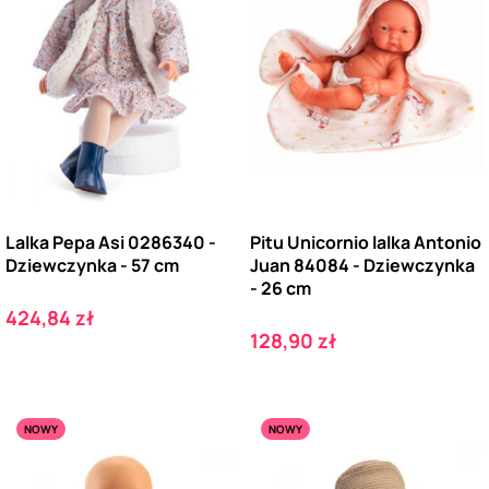
Lalka Pepa Asi 0286340 -
Pitu Unicornio lalka Antonio
Dziewczynka - 57 cm
Juan 84084 - Dziewczynka
- 26 cm
Cena
424,84 zł
Cena
128,90 zł
NOWY
NOWY