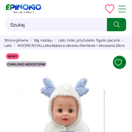
Strona główna
Wg. rodzaju
Lalki, miśki, przytulanki, figurki, pacynki
Lalki
WOOPIE ROYAL Lalka Bobas w Ubranku Reniferek + Akcesoria 28cm
NOWY
0
CHWILOWO NIEDOSTĘPNE