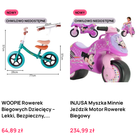
NOWY
NOWY
CHWILOWO NIEDOSTĘPNE
CHWILOWO NIEDOSTĘPNE
WOOPIE Rowerek
INJUSA Myszka Minnie
Biegowych Dziecięcy –
Jeździk Motor Rowerek
Lekki, Bezpieczny,...
Biegowy
Cena
Cena
64,89 zł
234,99 zł