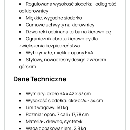
Regulowana wysokość siodełka i odległość
od kierownicy
Miękkie, wygodne siodełko
Gumowe uchwyty na kierownicy
Dzwonek i odpinana torba na kierownicę
Ogranicznik obrotu kierownicy dla
zwiększenia bezpieczeństwa
Wytrzymałe, miękkie opony EVA
Stylowy, nowoczesny design z wzorem
górskim
Dane Techniczne
Wymiary: około 64 x 42 x 37 cm
Wysokość siodełka: około 24 - 34 cm
Limit wagowy: 50 kg
Rozmiar opon: 7 cali / 17,78 cm
Materiał: drewno, syntetyk
Waga z opakowaniem: 2,8 kg