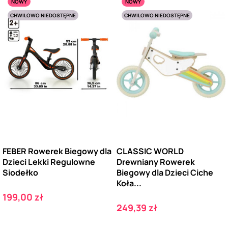
NOWY
NOWY
CHWILOWO NIEDOSTĘPNE
CHWILOWO NIEDOSTĘPNE
FEBER Rowerek Biegowy dla
CLASSIC WORLD
Dzieci Lekki Regulowne
Drewniany Rowerek
Siodełko
Biegowy dla Dzieci Ciche
Koła...
Cena
199,00 zł
Cena
249,39 zł