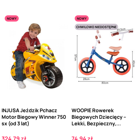
NOWY
NOWY
CHWILOWO NIEDOSTĘPNE
INJUSA Jeździk Pchacz
WOOPIE Rowerek
Motor Biegowy Winner 750
Biegowych Dziecięcy –
sx (od 3 lat)
Lekki, Bezpieczny,...
Cena
Cena
324,79 zł
74,94 zł