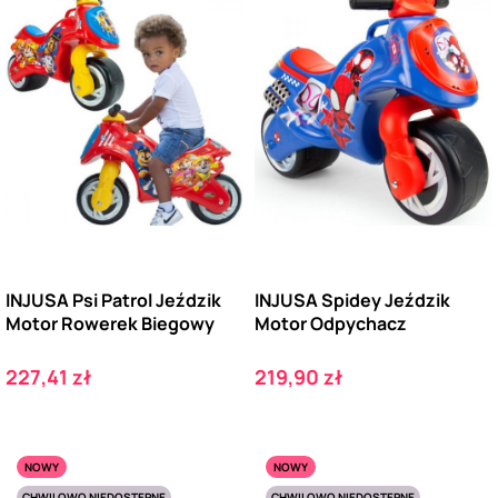
INJUSA Psi Patrol Jeździk
INJUSA Spidey Jeździk
Motor Rowerek Biegowy
Motor Odpychacz
Cena
Cena
227,41 zł
219,90 zł
NOWY
NOWY
CHWILOWO NIEDOSTĘPNE
CHWILOWO NIEDOSTĘPNE