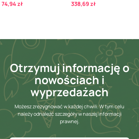
Cena
Cena
74,94 zł
338,69 zł
Otrzymuj informację o
nowościach i
wyprzedażach
Możesz zrezygnować w każdej chwili. W tym celu
należy odnaleźć szczegóły w naszej informacji
prawnej.