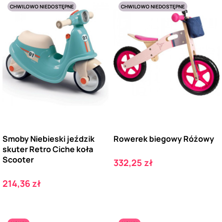
CHWILOWO NIEDOSTĘPNE
CHWILOWO NIEDOSTĘPNE
Smoby Niebieski jeździk
Rowerek biegowy Różowy
skuter Retro Ciche koła
Scooter
Cena
332,25 zł
Cena
214,36 zł