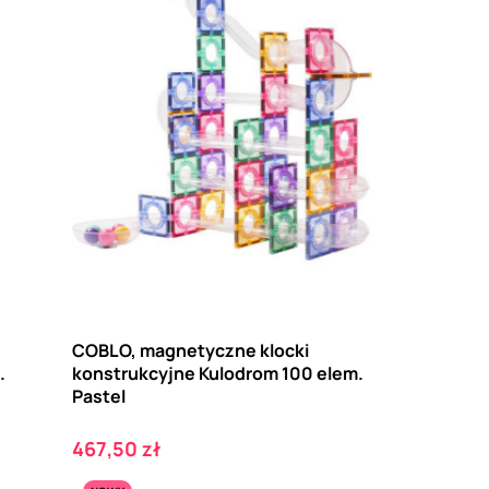
COBLO, magnetyczne klocki
.
konstrukcyjne Kulodrom 100 elem.
Pastel
Cena
467,50 zł