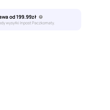
wa od 199.99zł
dy wysyłki Inpost Paczkomaty.