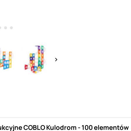
keyboard_arrow_right
ukcyjne COBLO Kulodrom - 100 elementów