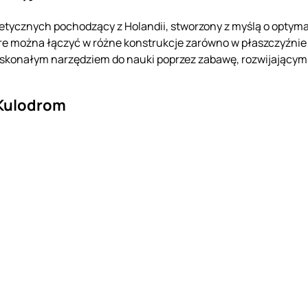
tycznych pochodzący z Holandii, stworzony z myślą o optym
óre można łączyć w różne konstrukcje zarówno w płaszczyźnie 2
oskonałym narzędziem do nauki poprzez zabawę, rozwijający
Kulodrom