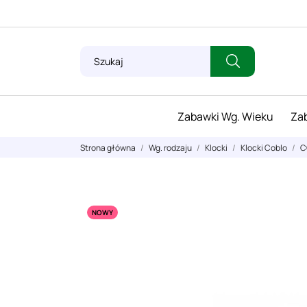
Zabawki Wg. Wieku
Zab
Strona główna
Wg. rodzaju
Klocki
Klocki Coblo
C
NOWY