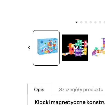
keyboard_arrow_left
Opis
Szczegóły produktu
Klocki magnetyczne konstr