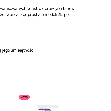
aawansowanych konstruktorów, jak i fanów
że tworzyć - od prostych modeli 2D, po
ą jego umiejętności!
:
NOWY