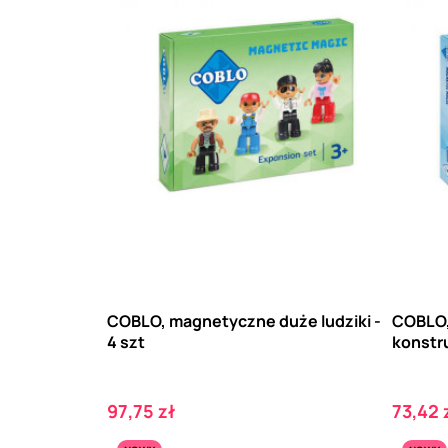
COBLO, magnetyczne duże ludziki -
COBLO,
4 szt
konstru
Cena
Cena
97,75 zł
73,42 