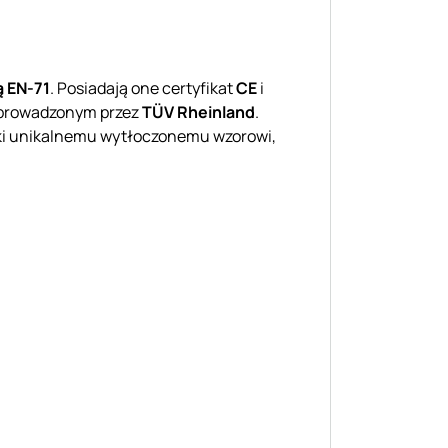
 EN-71
. Posiadają one certyfikat
CE
i
zeprowadzonym przez
TÜV Rheinland
.
ięki unikalnemu wytłoczonemu wzorowi,