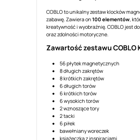
COBLO to unikalny zestaw klocków magne
zabawę. Zawiera on
100 elementów
, kt
kreatywność i wyobraźnię. COBLO jest d
oraz zdolności motoryczne.
Zawartość zestawu COBLO 
56 płytek magnetycznych
8 długich zakrętów
8 krótkich zakrętów
6 długich torów
6 krótkich torów
6 wysokich torów
2 wznoszące tory
2 tacki
6 piłek
bawełniany woreczek
książeczka z inspiracjami