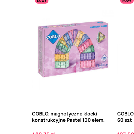
NOWY
NOWY
COBLO, magnetyczne klocki
COBLO, 
konstrukcyjne Pastel 100 elem.
60 szt
Cena
Cena