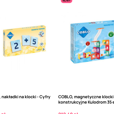
NOWY
nakładki na klocki - Cyfry
COBLO, magnetyczne klocki
konstrukcyjne Kulodrom 35 
Cena