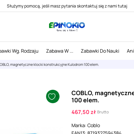
Służymy pomocą, jeśli masz pytania skontaktuj się z nami tutaj
awki Wg. Rodzaju
Zabawa W ...
Zabawki Do Nauki
An
OBLO, magnetyczne klocki konstrukcyjne Kulodrom 100 elem.
COBLO, magnetyczne 
1
100 elem.
467,50 zł
Brutto
Marka:
Coblo
EAN13:
8719327594384