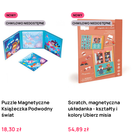
NOWY
NOWY
CHWILOWO NIEDOSTĘPNE
CHWILOWO NIEDOSTĘPNE
Puzzle Magnetyczne
Scratch, magnetyczna
Książeczka Podwodny
układanka - kształty i
świat
kolory Ubierz misia
Cena
Cena
18,30 zł
54,89 zł