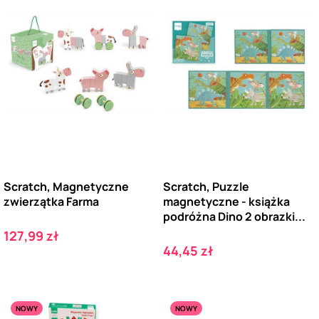
Scratch, Magnetyczne
Scratch, Puzzle
zwierzątka Farma
magnetyczne - książka
podróżna Dino 2 obrazki...
Cena
127,99 zł
Cena
44,45 zł
NOWY
NOWY