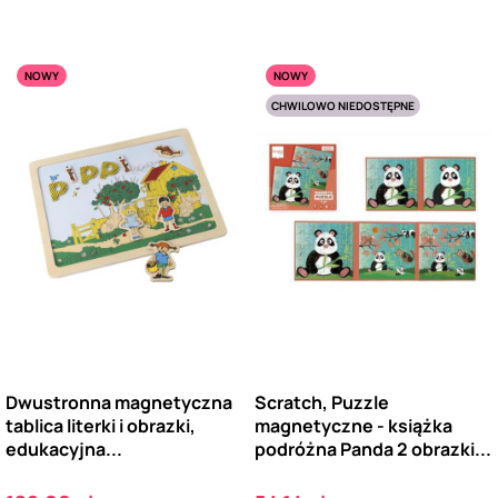
NOWY
NOWY
CHWILOWO NIEDOSTĘPNE
Dwustronna magnetyczna
Scratch, Puzzle
tablica literki i obrazki,
magnetyczne - książka
edukacyjna...
podróżna Panda 2 obrazki...