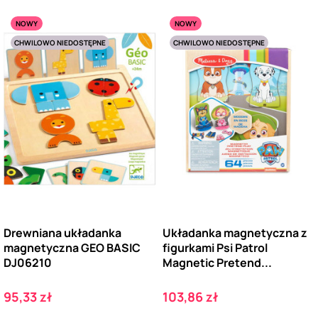
NOWY
NOWY
CHWILOWO NIEDOSTĘPNE
CHWILOWO NIEDOSTĘPNE
Drewniana układanka
Układanka magnetyczna z
magnetyczna GEO BASIC
figurkami Psi Patrol
DJ06210
Magnetic Pretend...
Cena
Cena
95,33 zł
103,86 zł