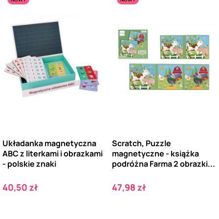
Układanka magnetyczna
Scratch, Puzzle
ABC z literkami i obrazkami
magnetyczne - książka
- polskie znaki
podróżna Farma 2 obrazki...
Cena
Cena
40,50 zł
47,98 zł