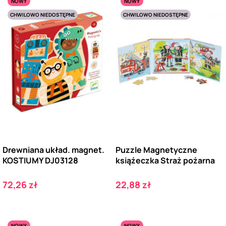
NOWY
NOWY
CHWILOWO NIEDOSTĘPNE
CHWILOWO NIEDOSTĘPNE
Drewniana układ. magnet.
Puzzle Magnetyczne
KOSTIUMY DJ03128
książeczka Straż pożarna
Cena
Cena
72,26 zł
22,88 zł
NOWY
NOWY