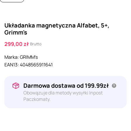
Układanka magnetyczna Alfabet, 5+,
Grimm's
299,00 zł
Brutto
Marka:
GRIMM's
EAN13:
4048565911641
Darmowa dostawa od 199.99zł
Obowązuje dla metody wysyłki Inpost
Paczkomaty.