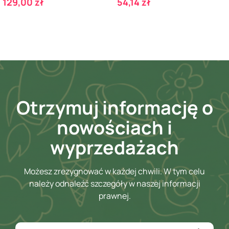
Cena
Cena
129,00 zł
54,14 zł
Otrzymuj informację o
nowościach i
wyprzedażach
Możesz zrezygnować w każdej chwili. W tym celu
należy odnaleźć szczegóły w naszej informacji
prawnej.