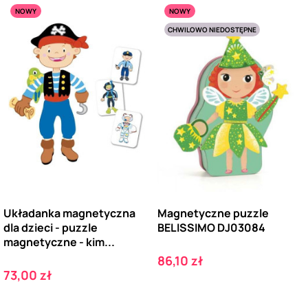
NOWY
NOWY
CHWILOWO NIEDOSTĘPNE
Układanka magnetyczna
Magnetyczne puzzle
dla dzieci - puzzle
BELISSIMO DJ03084
magnetyczne - kim...
Cena
86,10 zł
Cena
73,00 zł