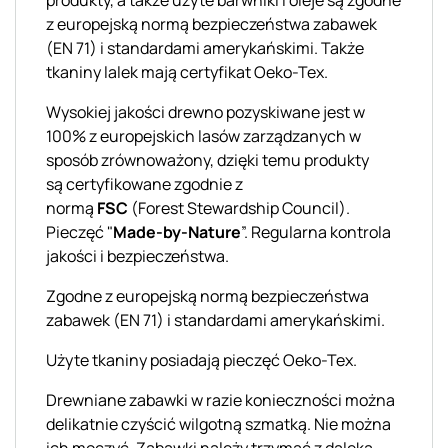
z europejską normą bezpieczeństwa zabawek
(EN 71) i standardami amerykańskimi. Także
tkaniny lalek mają certyfikat
Oeko
-Tex.
Wysokiej jakości drewno pozyskiwane jest w
100% z europejskich lasów zarządzanych w
sposób zrównoważony, dzięki temu produkty
są
certyfikowane zgodnie z
normą
FSC
(
Forest
Stewardship
Council
).
Pieczęć "
Made
-by-Nature
”. Regularna kontrola
jakości i bezpieczeństwa.
Zgodne z europejską normą bezpieczeństwa
zabawek (EN 71) i standardami amerykańskimi.
Użyte tkaniny posiadają pieczęć
Oeko
-Tex.
Drewniane zabawki w razie konieczności można
delikatnie czyścić wilgotną szmatką
. Nie można
ich moczyć. Zabawki należy
trzymać
z daleka