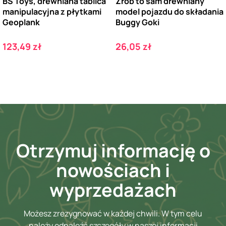
BS Toys, drewniana tablica
Zrób to sam drewniany
manipulacyjna z płytkami
model pojazdu do składania
Geoplank
Buggy Goki
Cena
Cena
123,49 zł
26,05 zł
Otrzymuj informację o
nowościach i
wyprzedażach
Możesz zrezygnować w każdej chwili. W tym celu
należy odnaleźć szczegóły w naszej informacji