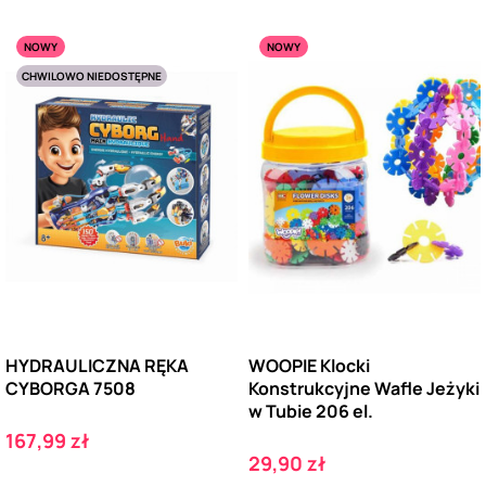
NOWY
NOWY
CHWILOWO NIEDOSTĘPNE
HYDRAULICZNA RĘKA
WOOPIE Klocki
CYBORGA 7508
Konstrukcyjne Wafle Jeżyki
w Tubie 206 el.
Cena
167,99 zł
Cena
29,90 zł