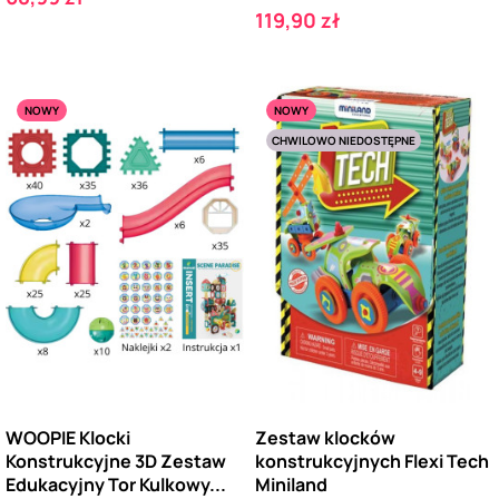
Cena
119,90 zł
NOWY
NOWY
CHWILOWO NIEDOSTĘPNE
WOOPIE Klocki
Zestaw klocków
Konstrukcyjne 3D Zestaw
konstrukcyjnych Flexi Tech
Edukacyjny Tor Kulkowy...
Miniland