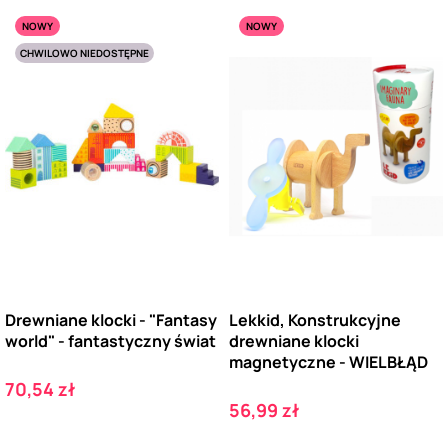
NOWY
NOWY
CHWILOWO NIEDOSTĘPNE
Drewniane klocki - "Fantasy
Lekkid, Konstrukcyjne
world" - fantastyczny świat
drewniane klocki
magnetyczne - WIELBŁĄD
Cena
70,54 zł
Cena
56,99 zł