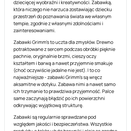
dziecięcej wyobraźni i kreatywności. Zabawką,
która niczego nie narzuca zostawiając dziecku
przestrzeń do poznawania świata we własnym
tempie, zgodnie z własnymi zdolnościami i
zainteresowaniami.
Zabawki
Grimm's
to uczta dla zmysłów. Drewno
potraktowane z sercem podczas obróbki pięknie
pachnie, oryginalnie brzmi, cieszy oczy
kształtem i barwą a nawet przyjemnie smakuje
(choć oczywiście jadalne nie jest). I to co
najważniejsze - zabawki
Grimm's
są wręcz
aksamitne w dotyku. Zabawa nimi a nawet samo
ich trzymanie to prawdziwa przyjemność. Palce
same zaczynają błądzić po ich powierzchni
odkrywając wyjątkową strukturę.
Zabawki są regularnie sprawdzane pod
względem jakości i bezpieczeństwa. Wszystkie
produkty, a także użyte barwniki i oleje są zgodne