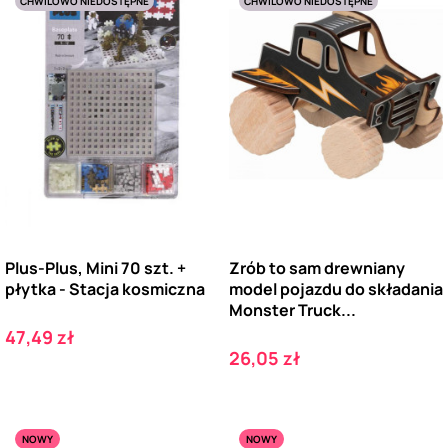
CHWILOWO NIEDOSTĘPNE
CHWILOWO NIEDOSTĘPNE
Plus-Plus, Mini 70 szt. +
Zrób to sam drewniany
płytka - Stacja kosmiczna
model pojazdu do składania
Monster Truck...
Cena
47,49 zł
Cena
26,05 zł
NOWY
NOWY