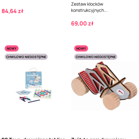
Zestaw klocków
Cena
84,64 zł
konstrukcyjnych...
Cena
69,00 zł
NOWY
NOWY
CHWILOWO NIEDOSTĘPNE
CHWILOWO NIEDOSTĘPNE