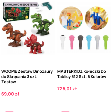
CHWILOWO NIEDOSTĘPNE
WOOPIE Zestaw Dinozaury
MASTERKIDZ Kołeczki Do
do Skręcania 3 szt.
Tablicy 512 Szt. 6 Kolorów
Zestaw...
Cena
726,01 zł
Cena
69,00 zł