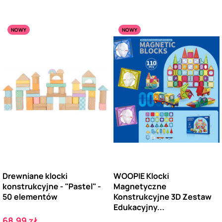
NOWY
NOWY
Drewniane klocki
WOOPIE Klocki
konstrukcyjne - "Pastel" -
Magnetyczne
50 elementów
Konstrukcyjne 3D Zestaw
Edukacyjny...
Cena
68,99 zł