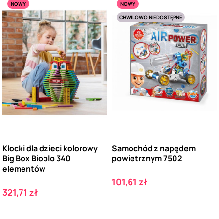
NOWY
NOWY
CHWILOWO NIEDOSTĘPNE
Klocki dla dzieci kolorowy
Samochód z napędem
Big Box Bioblo 340
powietrznym 7502
elementów
Cena
101,61 zł
Cena
321,71 zł