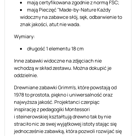
mają certyfikowana zgodnie z normą FSC;
mają Pieczęć "Made-by-Nature
Każdy
widoczny na zabawce słój, sęk, odbarwienie to
znak jakości, atut nie wada
.
Wymiary:
długość 1 elementu 18 cm
Inne zabawki widoczne na zdjęciach nie
wchodzą w skład zestawu. Można dokupić je
oddzielnie.
Drewniane zabawki
Grimm's, które powstają
od
1978 to prostota, piękno i uniwersalność oraz
najwyższa jakość. Projektanci czerpiąc
inspirację z pedagogiki Montessori
i
steinerowskiej
kształtują drewno tak by nie
straciło nic ze swej wyjątkowej istoty stając się
jednocześnie zabawką, która pozwoli rozwijać się