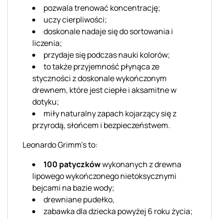
pozwala trenować koncentrację;
uczy cierpliwości;
doskonale nadaje się do sortowania i
liczenia;
przydaje się podczas nauki kolorów;
to także przyjemność płynąca ze
styczności z doskonale wykończonym
drewnem, które jest ciepłe i aksamitne w
dotyku;
miły naturalny zapach kojarzący się z
przyrodą, słońcem i bezpieczeństwem.
Leonardo Grimm's to
:
100 patyczków
wykonanych z drewna
lipowego wykończonego nietoksycznymi
bejcami na bazie wody;
drewniane pudełko,
zabawka dla dziecka powyżej 6 roku życia;