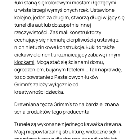
łuki staną się kolorowymi mostami łączącymi
urwiste brzegi wymyślonych rzek. Ustawione
kolejno, jeden za drugim, stworzą długi wijący się
tunel dla aut lub do zupełnie innej
rzeczywistości. Zaś mali konstruktorzy
cechujący się niemałą cierpliwością ustawią z
nich nietuzinkowe konstrukcje. Łuki to także
ciekawy element urozmaicający zabawę
innymi
klockami
. Mogą stać się ścianami domu,
ogrodzeniem, bujanym fotelem... Tak naprawdę,
to co powstanie z Pastelowych łuków
Grimm's zależy wyłącznie od
kreatywności dziecka.
Drewniana tęcza Grimm's to najbardziej znana
seria produktów tego producenta.
T
unele
są wykonane z jednego kawałka drewna.
Mają niepowtarzalną strukturę, widoczne sęki i
znamiona typowe dla drewna, to podkreśla ich