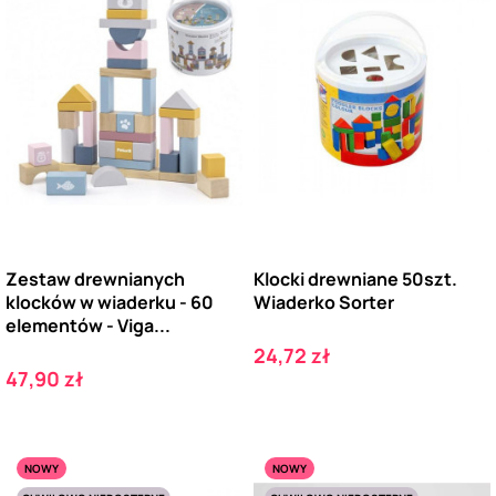
Zestaw drewnianych
Klocki drewniane 50szt.
klocków w wiaderku - 60
Wiaderko Sorter
elementów - Viga...
Cena
24,72 zł
Cena
47,90 zł
NOWY
NOWY