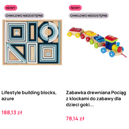
NOWY
NOWY
CHWILOWO NIEDOSTĘPNE
CHWILOWO NIEDOSTĘPNE
Lifestyle building blocks,
Zabawka drewniana Pociąg
azure
z klockami do zabawy dla
dzieci goki...
Cena
188,13 zł
Cena
78,14 zł