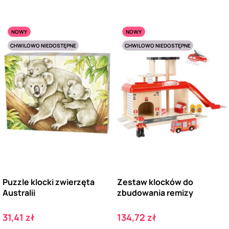
NOWY
NOWY
CHWILOWO NIEDOSTĘPNE
CHWILOWO NIEDOSTĘPNE
Puzzle klocki zwierzęta
Zestaw klocków do
Australii
zbudowania remizy
Cena
Cena
31,41 zł
134,72 zł