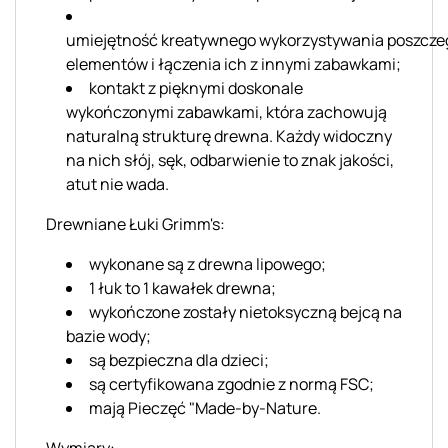
umiejętność kreatywnego wykorzystywania poszcze
elementów i łączenia ich z innymi zabawkami;
kontakt z pięknymi doskonale
wykończonymi zabawkami, która zachowują
naturalną strukturę drewna. Każdy widoczny
na nich słój, sęk, odbarwienie to znak jakości,
atut nie wada.
Drewniane Łuki
Grimm's
:
wykonane są z drewna lipowego;
1 łuk to 1 kawałek drewna;
wykończone zostały nietoksyczną bejcą na
bazie wody;
są bezpieczna dla dzieci;
są certyfikowana zgodnie z normą FSC;
mają Pieczęć "Made-by-Nature.
Wymiary: