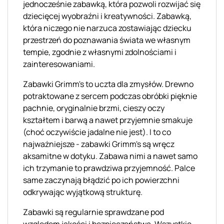
jednocześnie zabawką, która pozwoli rozwijać się
dziecięcej wyobraźni i kreatywności. Zabawką,
która niczego nie narzuca zostawiając dziecku
przestrzeń do poznawania świata we własnym
tempie, zgodnie z własnymi zdolnościami i
zainteresowaniami.
Zabawki
Grimm's
to uczta dla zmysłów. Drewno
potraktowane z sercem podczas obróbki pięknie
pachnie, oryginalnie brzmi, cieszy oczy
kształtem i barwą a nawet przyjemnie smakuje
(choć oczywiście jadalne nie jest). I to co
najważniejsze - zabawki
Grimm's
są wręcz
aksamitne w dotyku. Zabawa nimi a nawet samo
ich trzymanie to prawdziwa przyjemność. Palce
same zaczynają błądzić po ich powierzchni
odkrywając wyjątkową strukturę.
Zabawki są regularnie sprawdzane pod
względem jakości i bezpieczeństwa. Wszystkie