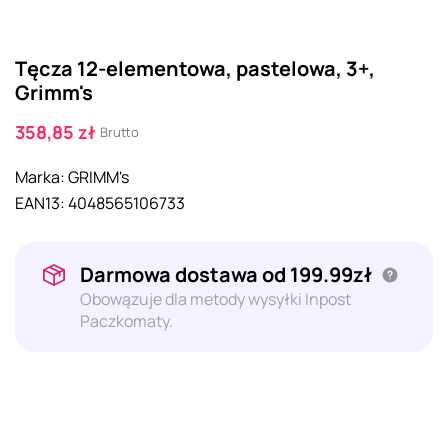
Tęcza 12-elementowa, pastelowa, 3+,
Grimm's
358,85 zł
Brutto
Marka:
GRIMM's
EAN13:
4048565106733
Darmowa dostawa od 199.99zł
Obowązuje dla metody wysyłki Inpost
Paczkomaty.