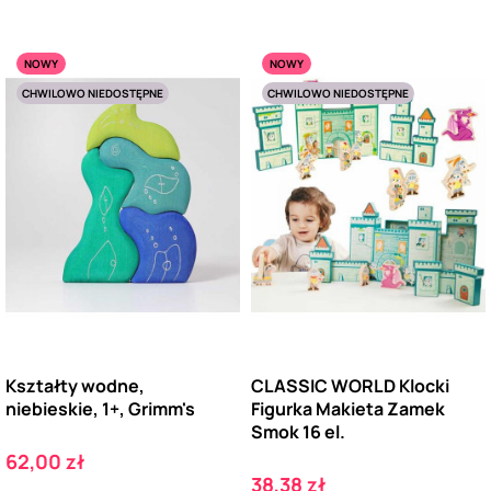
NOWY
NOWY
CHWILOWO NIEDOSTĘPNE
CHWILOWO NIEDOSTĘPNE
Kształty wodne,
CLASSIC WORLD Klocki
niebieskie, 1+, Grimm's
Figurka Makieta Zamek
Smok 16 el.
Cena
62,00 zł
Cena
38,38 zł