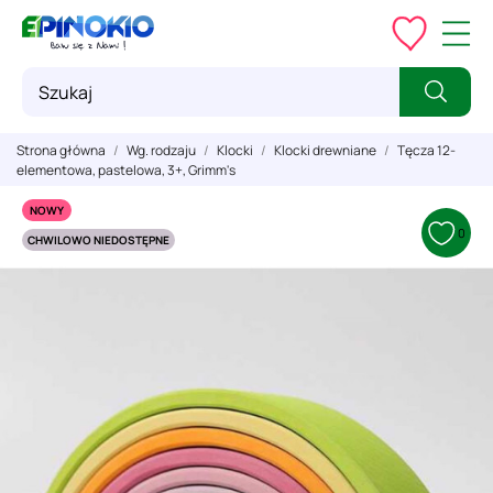
Strona główna
Wg. rodzaju
Klocki
Klocki drewniane
Tęcza 12-
elementowa, pastelowa, 3+, Grimm's
NOWY
0
CHWILOWO NIEDOSTĘPNE