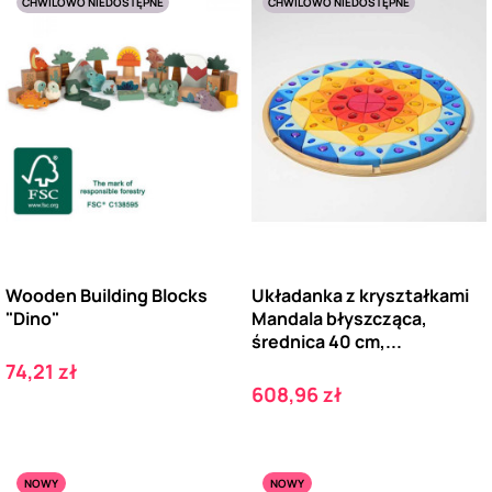
CHWILOWO NIEDOSTĘPNE
CHWILOWO NIEDOSTĘPNE
Wooden Building Blocks
Układanka z kryształkami
"Dino"
Mandala błyszcząca,
średnica 40 cm,...
Cena
74,21 zł
Cena
608,96 zł
NOWY
NOWY