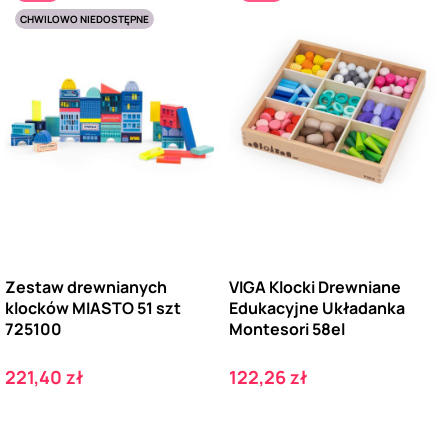
CHWILOWO NIEDOSTĘPNE
Zestaw drewnianych
VIGA Klocki Drewniane
klocków MIASTO 51 szt
Edukacyjne Układanka
725100
Montesori 58el
Cena
Cena
221,40 zł
122,26 zł