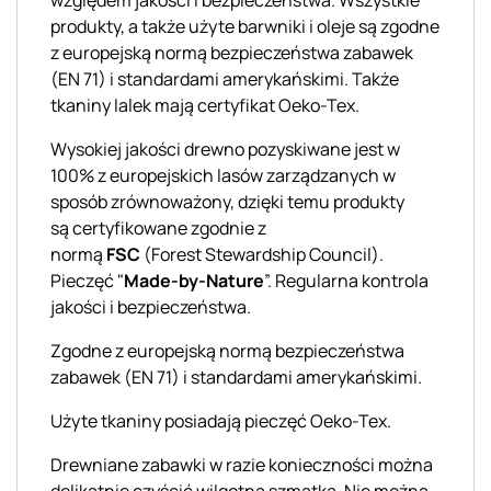
produkty, a także użyte barwniki i oleje są zgodne
z europejską normą bezpieczeństwa zabawek
(EN 71) i standardami amerykańskimi. Także
tkaniny lalek mają certyfikat
Oeko
-Tex.
Wysokiej jakości drewno pozyskiwane jest w
100% z europejskich lasów zarządzanych w
sposób zrównoważony, dzięki temu produkty
są
certyfikowane zgodnie z
normą
FSC
(
Forest
Stewardship
Council
).
Pieczęć "
Made
-by-Nature
”. Regularna kontrola
jakości i bezpieczeństwa.
Zgodne z europejską normą bezpieczeństwa
zabawek (EN 71) i standardami amerykańskimi.
Użyte tkaniny posiadają pieczęć
Oeko
-Tex.
Drewniane zabawki w razie konieczności można
delikatnie czyścić wilgotną szmatką
. Nie można