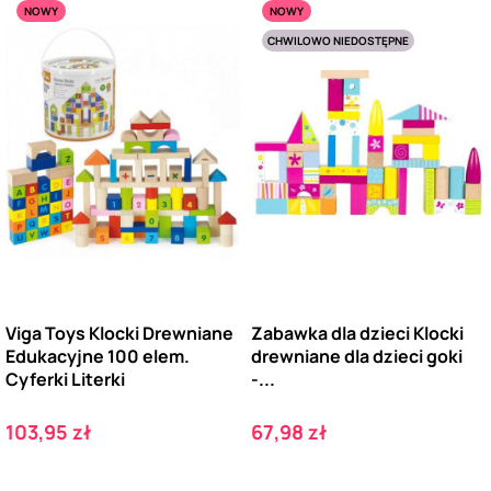
NOWY
NOWY
CHWILOWO NIEDOSTĘPNE
Viga Toys Klocki Drewniane
Zabawka dla dzieci Klocki
Edukacyjne 100 elem.
drewniane dla dzieci goki
Cyferki Literki
-...
Cena
Cena
103,95 zł
67,98 zł