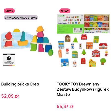
NOWY
NOWY
CHWILOWO NIEDOSTĘPNE
Building bricks Creo
TOOKY TOY Drewniany
Zestaw Budynków i Figurek
Miasto
Cena
52,09 zł
Cena
55,37 zł