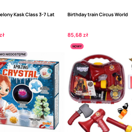
elony Kask Class 3-7 Lat
Birthday train Circus World
Cena
zł
85,68 zł
NOWY
WO NIEDOSTĘPNE