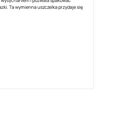
ed wysychaniem i pozwala spakować
razki. Ta wymienna uszczelka przydaje się
: