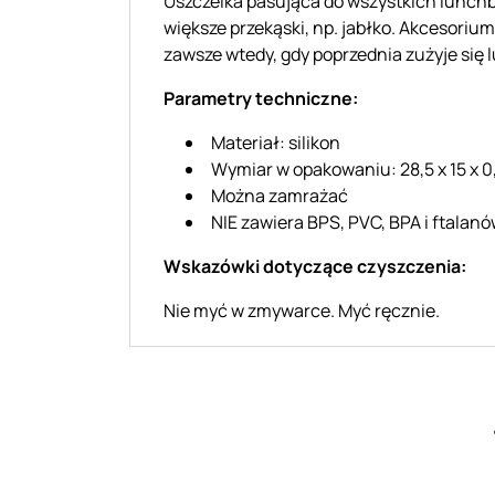
Uszczelka pasująca do wszystkich lunch
większe przekąski, np. jabłko. Akcesorium
zawsze wtedy, gdy poprzednia zużyje się l
Parametry techniczne:
Materiał: silikon
Wymiar w opakowaniu: 28,5 x 15 x 0
Można zamrażać
NIE zawiera BPS, PVC, BPA i ftalan
Wskazówki dotyczące czyszczenia:
Nie myć w zmywarce. Myć ręcznie.