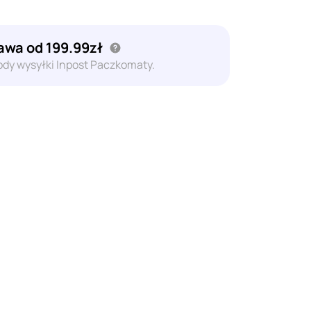
wa od 199.99zł
dy wysyłki Inpost Paczkomaty.