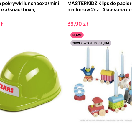
o pokrywki lunchboxa/mini
MASTERKIDZ Klips do papieru
oxa/snackboxa,...
markerów 2szt Akcesoria do 
Cena
zł
39,90 zł
NOWY
CHWILOWO NIEDOSTĘPNE