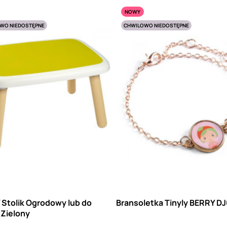
NOWY
WO NIEDOSTĘPNE
CHWILOWO NIEDOSTĘPNE
Stolik Ogrodowy lub do
Bransoletka Tinyly BERRY D
 Zielony