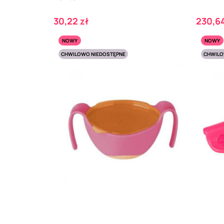
Cena
Cena
30,22 zł
230,64
NOWY
NOWY
CHWILOWO NIEDOSTĘPNE
CHWILO