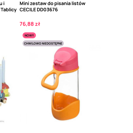
 i
Mini zestaw do pisania listów
Tablicy
CECILE DD03676
Cena
76,88 zł
NOWY
CHWILOWO NIEDOSTĘPNE