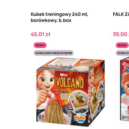
Kubek treningowy 240 ml,
FALK Zi
borówkowy, b.box
Cena
Cena
45,01 zł
39,00 
NOWY
NOWY
CHWILOWO NIEDOSTĘPNE
CHWILO