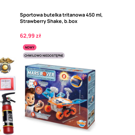
Sportowa butelka tritanowa 450 ml,
Strawberry Shake, b.box
Cena
62,99 zł
NOWY
CHWILOWO NIEDOSTĘPNE