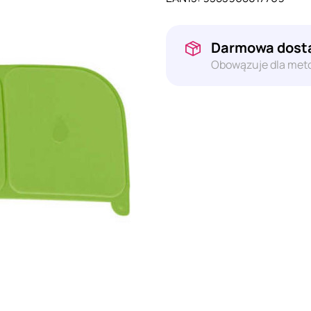
Darmowa dosta
Obowązuje dla meto