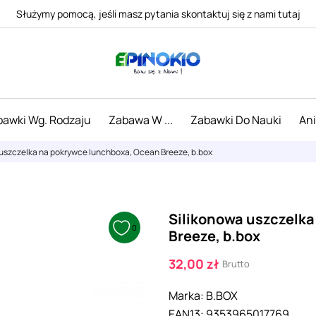
Służymy pomocą, jeśli masz pytania skontaktuj się z nami tutaj
awki Wg. Rodzaju
Zabawa W ...
Zabawki Do Nauki
An
 uszczelka na pokrywce lunchboxa, Ocean Breeze, b.box
Silikonowa uszczelk
0
Breeze, b.box
32,00 zł
Brutto
Marka:
B.BOX
EAN13:
9353965017769