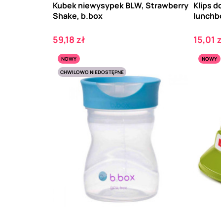
Kubek niewysypek BLW, Strawberry
Klips d
Shake, b.box
lunchb
Cena
Cena
59,18 zł
15,01 
NOWY
NOWY
CHWILOWO NIEDOSTĘPNE