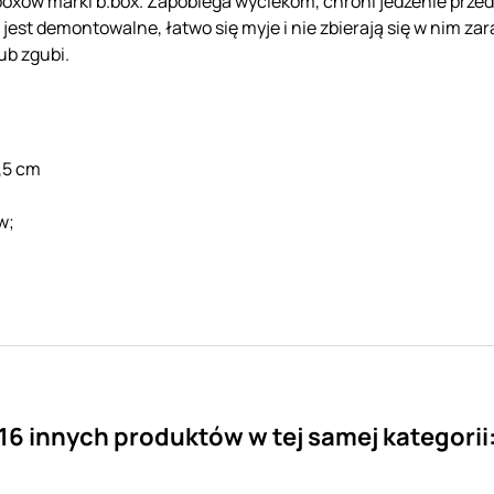
boxów marki b.box. Zapobiega wyciekom, chroni jedzenie prz
 jest demontowalne, łatwo się myje i nie zbierają się w nim za
ub zgubi.
,5 cm
ów;
16 innych produktów w tej samej kategorii