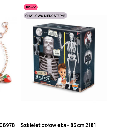
NOWY
CHWILOWO NIEDOSTĘPNE
J06978
Szkielet człowieka - 85 cm 2181