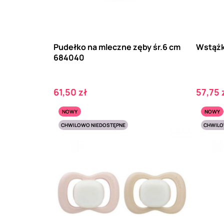
Pudełko na mleczne zęby śr.6 cm
Wstążk
684040
Cena
Cena
61,50 zł
57,75 
NOWY
NOWY
CHWILOWO NIEDOSTĘPNE
CHWILO