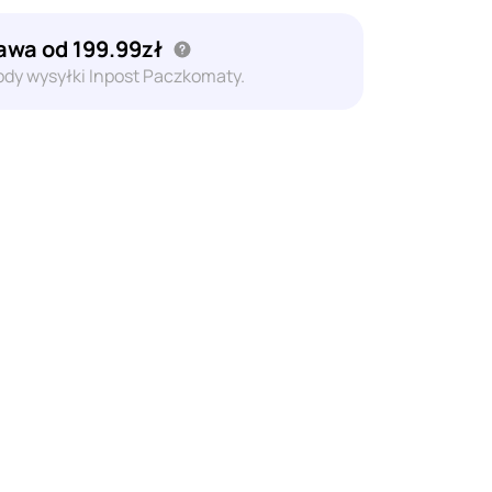
wa od 199.99zł
dy wysyłki Inpost Paczkomaty.