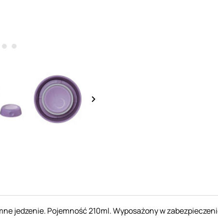
keyboard_arrow_right
 zimne jedzenie. Pojemność 210ml. Wyposażony w zabezpieczen