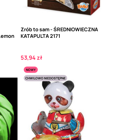
Zrób to sam - ŚREDNIOWIECZNA
 Lemon
KATAPULTA 2171
Cena
53,94 zł
NOWY
CHWILOWO NIEDOSTĘPNE