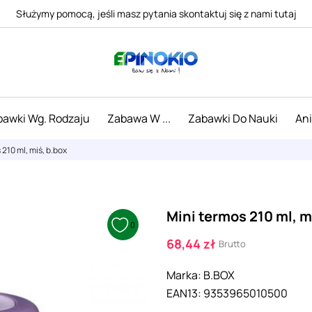
Służymy pomocą, jeśli masz pytania skontaktuj się z nami tutaj
awki Wg. Rodzaju
Zabawa W ...
Zabawki Do Nauki
An
 210 ml, miś, b.box
Mini termos 210 ml, m
0
68,44 zł
Brutto
Marka:
B.BOX
EAN13:
9353965010500