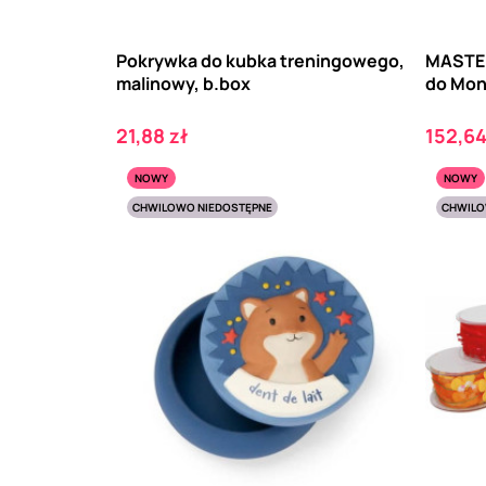
Pokrywka do kubka treningowego,
MASTE
malinowy, b.box
do Mon
Cena
Cena
21,88 zł
152,64
NOWY
NOWY
CHWILOWO NIEDOSTĘPNE
CHWILO