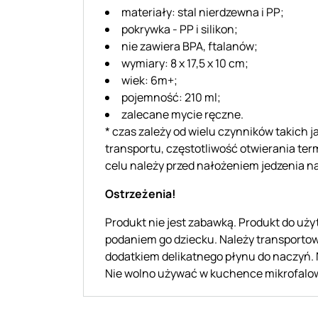
materiały: stal nierdzewna i PP;
pokrywka - PP i silikon;
nie zawiera BPA, ftalanów;
wymiary: 8 x 17,5 x 10 cm;
wiek: 6m+;
pojemność: 210 ml;
zalecane mycie ręczne.
* czas zależy od wielu czynników takich
transportu, częstotliwość otwierania ter
celu należy przed nałożeniem jedzenia n
Ostrzeżenia!
Produkt nie jest zabawką. Produkt do uż
podaniem go dziecku. Należy transportow
dodatkiem delikatnego płynu do naczyń.
Nie wolno używać w kuchence mikrofalow