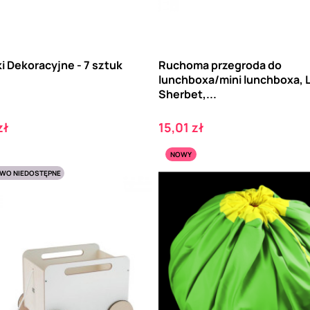
i Dekoracyjne - 7 sztuk
Ruchoma przegroda do
lunchboxa/mini lunchboxa,
Sherbet,...
Cena
zł
15,01 zł
NOWY
WO NIEDOSTĘPNE