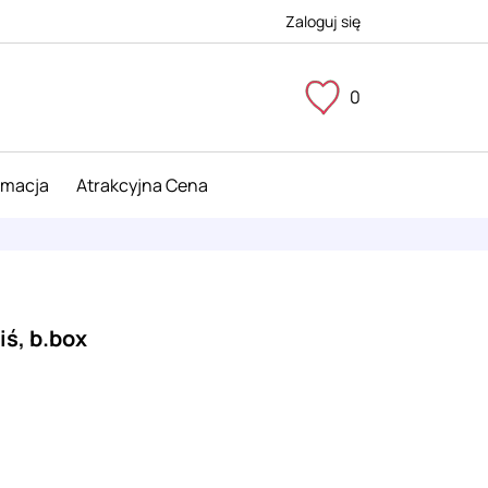
Zaloguj się
0
imacja
Atrakcyjna Cena
iś, b.box