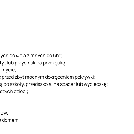
ych do 4 h a zimnych do 6h*;
yt lub przysmak na przekąskę;
i mycie;
e przed zbyt mocnym dokręceniem pokrywki;
 do szkoły, przedszkola, na spacer lub wycieczkę;
szych dzieci;
hów;
za domem.