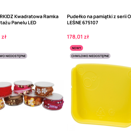
RKIDZ Kwadratowa Ramka
Pudełko na pamiątki z seri
tażu Panelu LED
LEŚNE 675107
Cena
 zł
178,01 zł
NOWY
WO NIEDOSTĘPNE
CHWILOWO NIEDOSTĘPNE