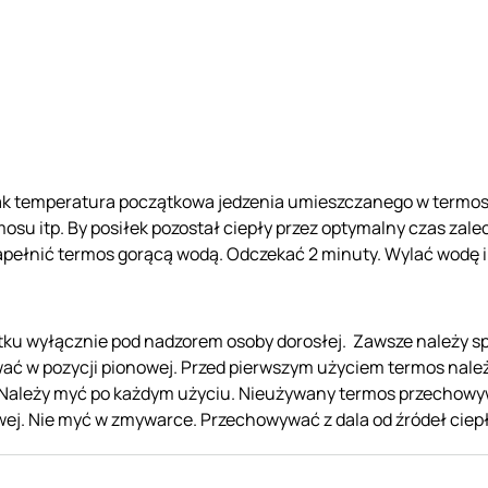
 jak temperatura początkowa jedzenia umieszczanego w termos
mosu itp. By posiłek pozostał ciepły przez optymalny czas zal
apełnić termos gorącą wodą. Odczekać 2 minuty. Wylać wodę i
ytku wyłącznie pod nadzorem osoby dorosłej. Zawsze należy s
ać w pozycji pionowej. Przed pierwszym użyciem termos nale
 Należy myć po każdym użyciu. Nieużywany termos przechowy
ej. Nie myć w zmywarce. Przechowywać z dala od źródeł ciepł