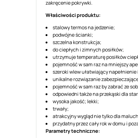
zakręcenie pokrywki.
Właściwości produktu:
stalowy termos na jedzenie;
podwójne ścianki;
szczelna konstrukcja;
do ciepłych i zimnych posiłków;
utrzymuje temperaturę posiłków ciepł
pojemność w sam raz na mniejszy apet
szeroki wlew ułatwiający napełnienie 
unikalne rozwiązanie zabezpieczając
pojemność w sam raz by zabrać ze sobą
odpowiedni także na przekąski dla star
wysoka jakość; lekki;
trwały;
atrakcyjny wygląd nie tylko dla maluc
przydatny przez cały rok w domu i po
Parametry techniczne: