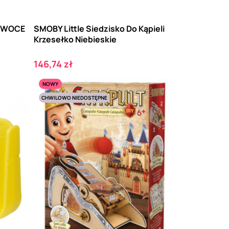
i OWOCE
SMOBY Little Siedzisko Do Kąpieli
Krzesełko Niebieskie
Cena
146,74 zł
NOWY
CHWILOWO NIEDOSTĘPNE