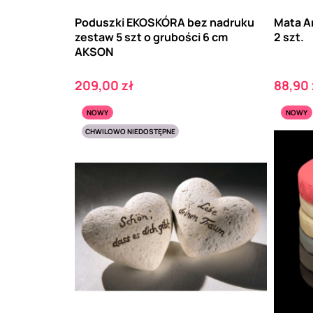
Poduszki EKOSKÓRA bez nadruku
Mata A
zestaw 5 szt o grubości 6 cm
2 szt.
AKSON
Cena
Cena
209,00 zł
88,90 
NOWY
NOWY
CHWILOWO NIEDOSTĘPNE