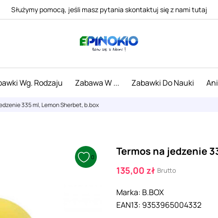
Służymy pomocą, jeśli masz pytania skontaktuj się z nami tutaj
awki Wg. Rodzaju
Zabawa W ...
Zabawki Do Nauki
An
edzenie 335 ml, Lemon Sherbet, b.box
Termos na jedzenie 3
0
135,00 zł
Brutto
Marka:
B.BOX
EAN13:
9353965004332