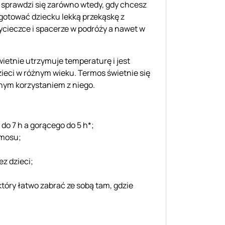
s sprawdzi się zarówno wtedy, gdy chcesz
zygotować dziecku lekką przekąskę z
wycieczce i spacerze w podróży a nawet w
ietnie utrzymuje temperaturę i jest
zieci w różnym wieku. Termos świetnie się
elnym korzystaniem z niego.
o 7 h a gorącego do 5 h*;
rmosu;
z dzieci;
tóry łatwo zabrać ze sobą tam, gdzie