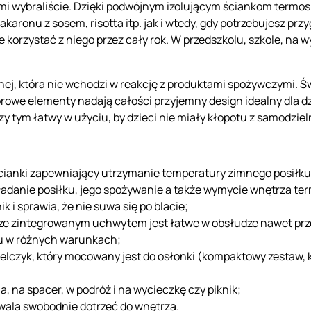
 sami wybraliście. Dzięki podwójnym izolującym ściankom termo
karonu z sosem, risotta itp. jak i wtedy, gdy potrzebujesz pr
 korzystać z niego przez cały rok. W przedszkolu, szkole, na 
ej, która nie wchodzi w reakcję z produktami spożywczymi. Św
orowe
elementy nadają całości przyjemny design idealny dla d
rzy tym łatwy w użyciu, by dzieci nie miały kłopotu z samodzi
cianki zapewniający utrzymanie temperatury zimnego posiłku d
adanie posiłku, jego spożywanie a także wymycie wnętrza te
 i sprawia, że nie suwa się po blacie;
i ze zintegrowanym uchwytem jest łatwe w obsłudze nawet prze
u w różnych warunkach;
lczyk, który mocowany jest do osłonki
(kompaktowy zestaw, k
, na spacer, w podróż i na wycieczkę czy piknik;
zwala swobodnie dotrzeć do wnętrza.