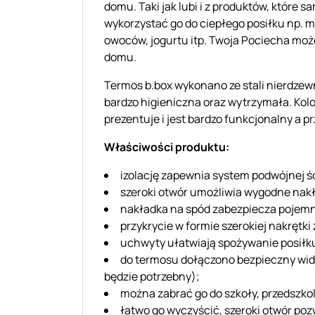
domu. Taki jak lubi i z produktów, które
wykorzystać go do ciepłego posiłku np. ma
owoców, jogurtu itp. Twoja Pociecha może
domu.
Termos b.box wykonano ze stali nierdzewn
bardzo higieniczna oraz wytrzymała. Kol
prezentuje i jest bardzo funkcjonalny a p
Właściwości produktu:
izolację zapewnia system podwójnej ś
szeroki otwór umożliwia wygodne nakł
nakładka na spód zabezpiecza pojemnik
przykrycie w formie szerokiej nakrętk
uchwyty ułatwiają spożywanie posiłk
do termosu dołączono bezpieczny wide
będzie potrzebny);
można zabrać go do szkoły, przedszkola
łatwo go wyczyścić, szeroki otwór po