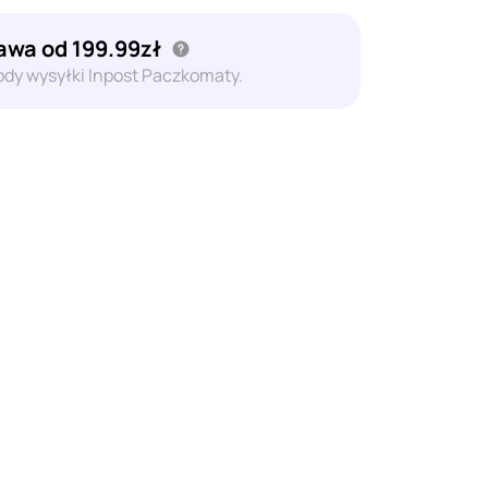
wa od 199.99zł
dy wysyłki Inpost Paczkomaty.