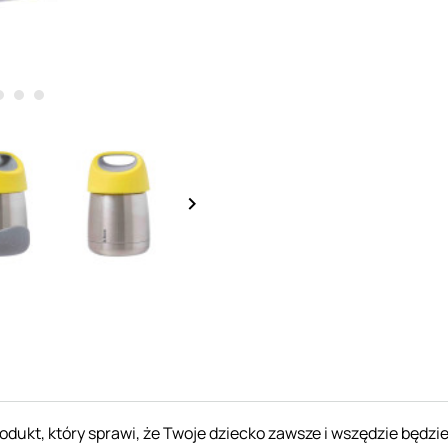
keyboard_arrow_right
dukt, który sprawi, że Twoje dziecko zawsze i wszędzie będzi