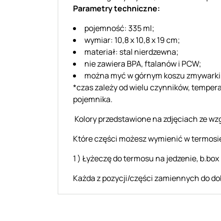
Parametry techniczne:
pojemność: 335 ml;
wymiar: 10,8 x 10,8 x 19 cm;
materiał: stal nierdzewna;
nie zawiera BPA, ftalanów i PCW;
można myć w górnym koszu zmywarki i
*czas zależy od wielu czynników, tempera
pojemnika.
Kolory przedstawione na zdjęciach ze wzg
Które części możesz wymienić w termosie
1 ) Łyżeczę do termosu na jedzenie, b.box
Każda z pozycji/części zamiennych do do