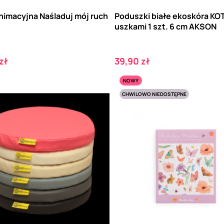
nimacyjna Naśladuj mój ruch
Poduszki białe ekoskóra KO
uszkami 1 szt. 6 cm AKSON
Cena
zł
39,90 zł
NOWY
CHWILOWO NIEDOSTĘPNE