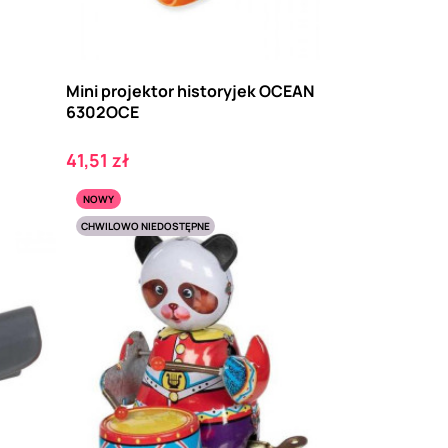
Mini projektor historyjek OCEAN
6302OCE
Cena
41,51 zł
NOWY
CHWILOWO NIEDOSTĘPNE