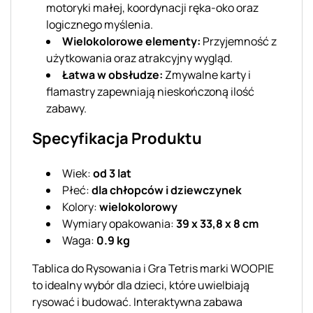
motoryki małej, koordynacji ręka-oko oraz
logicznego myślenia.
Wielokolorowe elementy:
Przyjemność z
użytkowania oraz atrakcyjny wygląd.
Łatwa w obsłudze:
Zmywalne karty i
flamastry zapewniają nieskończoną ilość
zabawy.
Specyfikacja Produktu
Wiek:
od 3 lat
Płeć:
dla chłopców i dziewczynek
Kolory:
wielokolorowy
Wymiary opakowania:
39 x 33,8 x 8 cm
Waga:
0.9 kg
Tablica do Rysowania i Gra Tetris marki WOOPIE
to idealny wybór dla dzieci, które uwielbiają
rysować i budować. Interaktywna zabawa