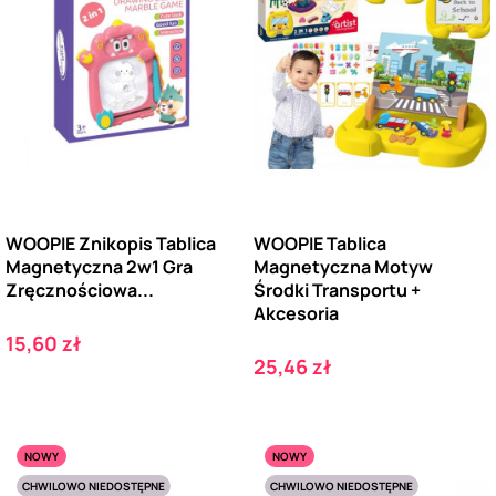
WOOPIE Znikopis Tablica
WOOPIE Tablica
Magnetyczna 2w1 Gra
Magnetyczna Motyw
Zręcznościowa...
Środki Transportu +
Akcesoria
Cena
15,60 zł
Cena
25,46 zł
NOWY
NOWY
CHWILOWO NIEDOSTĘPNE
CHWILOWO NIEDOSTĘPNE