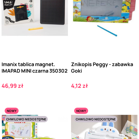
Imanix tablica magnet.
Znikopis Peggy - zabawka
IMAPAD MINI czarna 350302
Goki
Cena
Cena
46,99 zł
4,12 zł
NOWY
NOWY
CHWILOWO NIEDOSTĘPNE
CHWILOWO NIEDOSTĘPNE