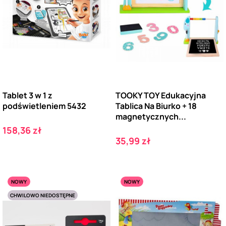
Tablet 3 w 1 z
TOOKY TOY Edukacyjna
podświetleniem 5432
Tablica Na Biurko + 18
magnetycznych...
Cena
158,36 zł
Cena
35,99 zł
NOWY
NOWY
CHWILOWO NIEDOSTĘPNE