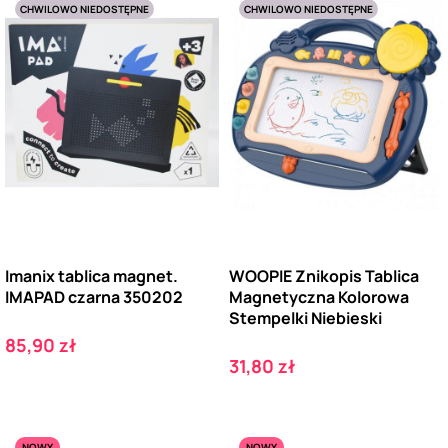
CHWILOWO NIEDOSTĘPNE
CHWILOWO NIEDOSTĘPNE
Imanix tablica magnet.
WOOPIE Znikopis Tablica
IMAPAD czarna 350202
Magnetyczna Kolorowa
Stempelki Niebieski
Cena
85,90 zł
Cena
31,80 zł
NOWY
NOWY