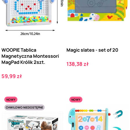
WOOPIE Tablica
Magic slates - set of 20
Magnetyczna Montessori
MagPad Królik 2szt.
Cena
138,38 zł
Cena
59,99 zł
NOWY
NOWY
CHWILOWO NIEDOSTĘPNE