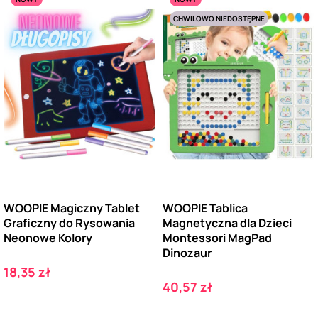
CHWILOWO NIEDOSTĘPNE
WOOPIE Magiczny Tablet
WOOPIE Tablica
Graficzny do Rysowania
Magnetyczna dla Dzieci
Neonowe Kolory
Montessori MagPad
Dinozaur
Cena
18,35 zł
Cena
40,57 zł