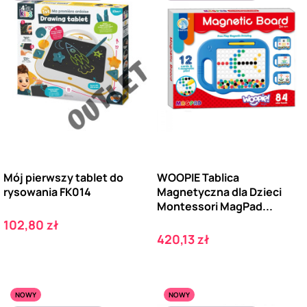
Mój pierwszy tablet do
WOOPIE Tablica
rysowania FK014
Magnetyczna dla Dzieci
Montessori MagPad...
Cena
102,80 zł
Cena
420,13 zł
NOWY
NOWY