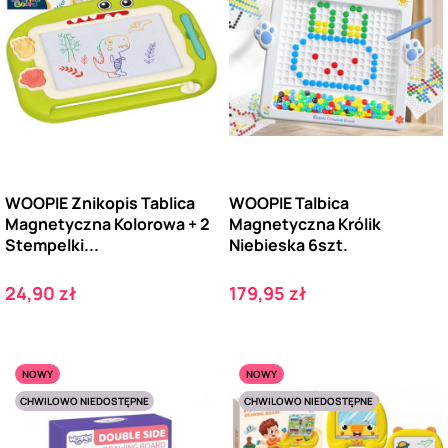
WOOPIE Znikopis Tablica
WOOPIE Talbica
Magnetyczna Kolorowa + 2
Magnetyczna Królik
Stempelki...
Niebieska 6szt.
Cena
Cena
24,90 zł
179,95 zł
NOWY
NOWY
CHWILOWO NIEDOSTĘPNE
CHWILOWO NIEDOSTĘPNE