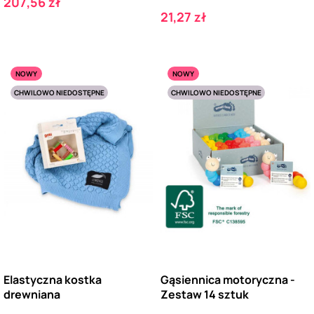
Cena
207,56 zł
Cena
21,27 zł
NOWY
NOWY
CHWILOWO NIEDOSTĘPNE
CHWILOWO NIEDOSTĘPNE
Elastyczna kostka
Gąsiennica motoryczna -
drewniana
Zestaw 14 sztuk