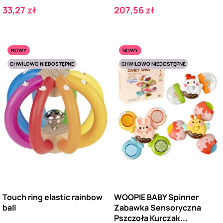
Cena
Cena
33,27 zł
207,56 zł
NOWY
NOWY
CHWILOWO NIEDOSTĘPNE
CHWILOWO NIEDOSTĘPNE
Touch ring elastic rainbow
WOOPIE BABY Spinner
ball
Zabawka Sensoryczna
Pszczoła Kurczak...