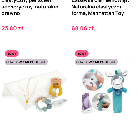
sensoryczny, naturalne
Naturalna elastyczna
drewno
forma, Manhattan Toy
Cena
Cena
23,80 zł
68,06 zł
NOWY
NOWY
CHWILOWO NIEDOSTĘPNE
CHWILOWO NIEDOSTĘPNE