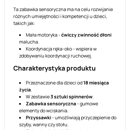
Ta zabawka sensoryczna ma na celu rozwijanie
różnych umiejętności i kompetencji u dzieci,
takich jak:
Mała motoryka -
ćwiczy zwinność dłoni
malucha.
Koordynacja ręka-oko - wspiera w
zdobywaniu koordynacji ruchowej.
Charakterystyka produktu
Przeznaczone dla dzieci od
18 miesiąca
życia
.
W zestawie
3 sztuki spinnerów
.
Zabawka sensoryczna
- gumowe
elementy do wciskania.
Przyssawki
- umożliwiają przyczepienie do
szyby, wanny czy stołu.