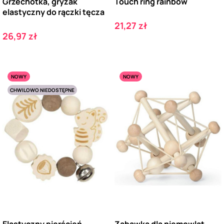
Grzechotka, gryzak
Touch ring rainbow
elastyczny do rączki tęcza
Cena
21,27 zł
Cena
26,97 zł
NOWY
NOWY
CHWILOWO NIEDOSTĘPNE
Elastyczny pierścień
Zabawka dla niemowląt.