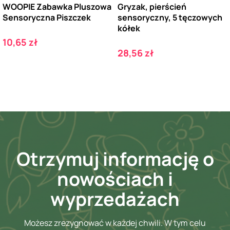
WOOPIE Zabawka Pluszowa
Gryzak, pierścień
Sensoryczna Piszczek
sensoryczny, 5 tęczowych
kółek
Cena
10,65 zł
Cena
28,56 zł
Otrzymuj informację o
nowościach i
wyprzedażach
Możesz zrezygnować w każdej chwili. W tym celu