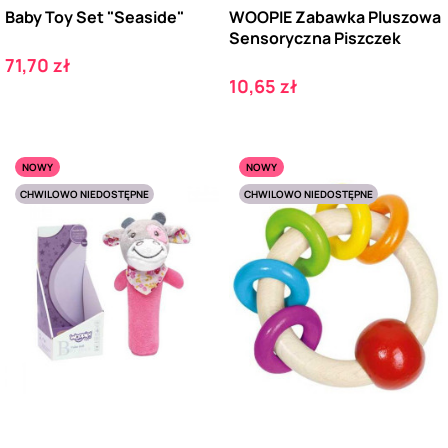
Baby Toy Set "Seaside"
WOOPIE Zabawka Pluszowa
Sensoryczna Piszczek
Cena
71,70 zł
Cena
10,65 zł
NOWY
NOWY
CHWILOWO NIEDOSTĘPNE
CHWILOWO NIEDOSTĘPNE