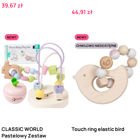
Cena
39,67 zł
Cena
44,91 zł
NOWY
NOWY
CHWILOWO NIEDOSTĘPNE
CLASSIC WORLD
Touch ring elastic bird
Pastelowy Zestaw