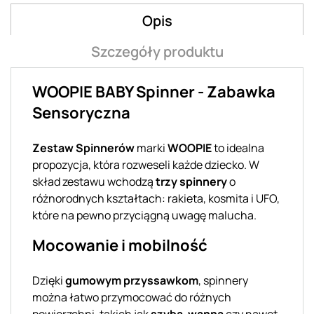
Opis
Szczegóły produktu
WOOPIE BABY Spinner - Zabawka
Sensoryczna
Zestaw Spinnerów
marki
WOOPIE
to idealna
propozycja, która rozweseli każde dziecko. W
skład zestawu wchodzą
trzy spinnery
o
różnorodnych kształtach: rakieta, kosmita i UFO,
które na pewno przyciągną uwagę malucha.
Mocowanie i mobilność
Dzięki
gumowym przyssawkom
, spinnery
można łatwo przymocować do różnych
powierzchni, takich jak
szyba
,
wanna
czy nawet