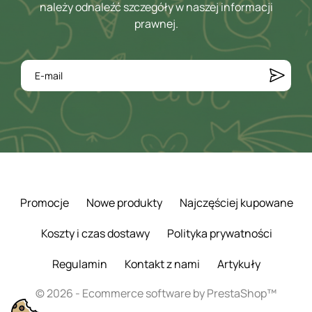
należy odnaleźć szczegóły w naszej informacji
prawnej.
Promocje
Nowe produkty
Najczęściej kupowane
Koszty i czas dostawy
Polityka prywatności
Regulamin
Kontakt z nami
Artykuły
© 2026 - Ecommerce software by PrestaShop™