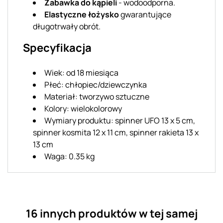
Zabawka do kąpieli
- wodoodporna.
Elastyczne łożysko
gwarantujące
długotrwały obrót.
Specyfikacja
Wiek: od 18 miesiąca
Płeć: chłopiec/dziewczynka
Materiał: tworzywo sztuczne
Kolory: wielokolorowy
Wymiary produktu: spinner UFO 13 x 5 cm,
spinner kosmita 12 x 11 cm, spinner rakieta 13 x
13 cm
Waga: 0.35 kg
16 innych produktów w tej samej