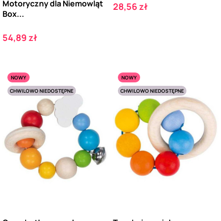
Motoryczny dla Niemowląt
Cena
28,56 zł
Box...
Cena
54,89 zł
NOWY
NOWY
CHWILOWO NIEDOSTĘPNE
CHWILOWO NIEDOSTĘPNE