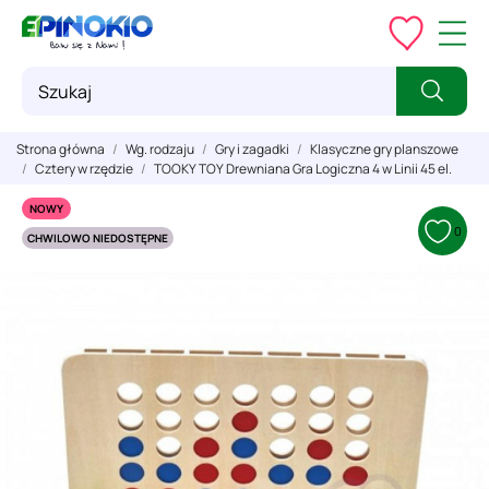
Strona główna
Wg. rodzaju
Gry i zagadki
Klasyczne gry planszowe
Cztery w rzędzie
TOOKY TOY Drewniana Gra Logiczna 4 w Linii 45 el.
NOWY
0
CHWILOWO NIEDOSTĘPNE