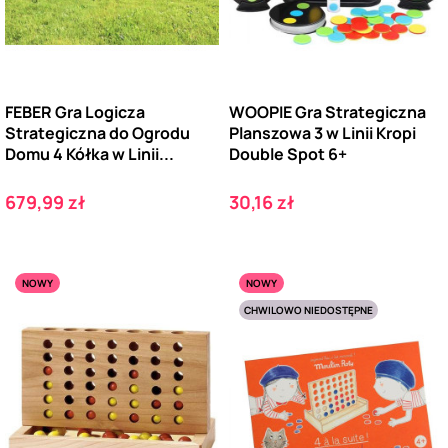
FEBER Gra Logicza
WOOPIE Gra Strategiczna
Strategiczna do Ogrodu
Planszowa 3 w Linii Kropi
Domu 4 Kółka w Linii...
Double Spot 6+
Cena
Cena
679,99 zł
30,16 zł
NOWY
NOWY
CHWILOWO NIEDOSTĘPNE