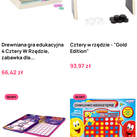
Drewniana gra edukacyjna
Cztery w rzędzie - "Gold
4 Cztery W Rzędzie,
Edition"
zabawka dla...
Cena
93,97 zł
Cena
66,42 zł
NOWY
NOWY
CHWILOWO NIEDOSTĘPNE