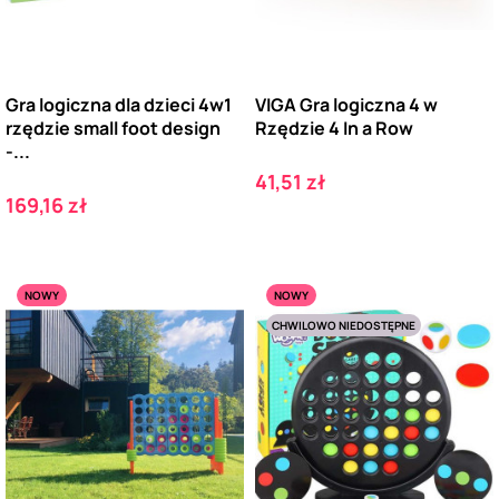
Gra logiczna dla dzieci 4w1
VIGA Gra logiczna 4 w
rzędzie small foot design
Rzędzie 4 In a Row
-...
Cena
41,51 zł
Cena
169,16 zł
NOWY
NOWY
CHWILOWO NIEDOSTĘPNE