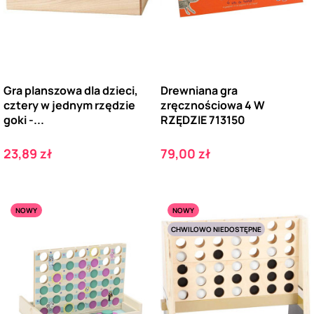
Gra planszowa dla dzieci,
Drewniana gra
cztery w jednym rzędzie
zręcznościowa 4 W
goki -...
RZĘDZIE 713150
Cena
Cena
23,89 zł
79,00 zł
NOWY
NOWY
CHWILOWO NIEDOSTĘPNE