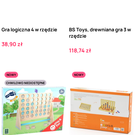
Gra logiczna 4 w rzędzie
BS Toys, drewniana gra 3 w
rzędzie
Cena
38,90 zł
Cena
118,74 zł
NOWY
NOWY
CHWILOWO NIEDOSTĘPNE