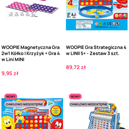
WOOPIE Magnetyczna Gra
WOOPIE Gra Strategiczna 4
2w1 Kółko I Krzyżyk + Gra 4
w LINII 5+ - Zestaw 3 szt.
w Lini MINI
Cena
89,72 zł
Cena
9,95 zł
NOWY
NOWY
CHWILOWO NIEDOSTĘPNE
CHWILOWO NIEDOSTĘPNE