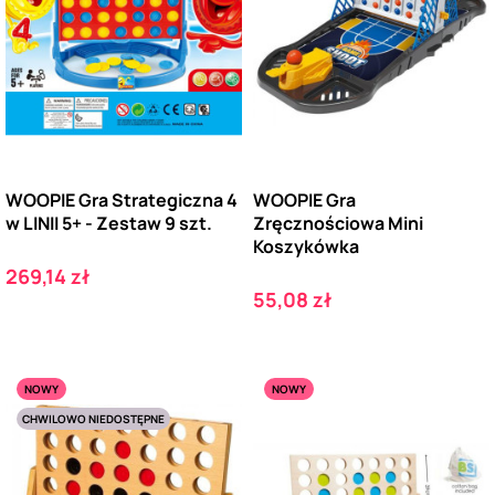
WOOPIE Gra Strategiczna 4
WOOPIE Gra
w LINII 5+ - Zestaw 9 szt.
Zręcznościowa Mini
Koszykówka
Cena
269,14 zł
Cena
55,08 zł
NOWY
NOWY
CHWILOWO NIEDOSTĘPNE