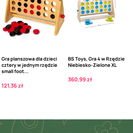
Gra planszowa dla dzieci
BS Toys, Gra 4 w Rzędzie
cztery w jednym rzędzie
Niebiesko-Zielone XL
small foot...
Cena
360,99 zł
Cena
121,36 zł