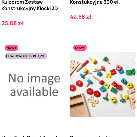
Kulodrom Zestaw
Konstukcyjne 300 el.
Konstrukcyjny Klocki 3D
Cena
42,68 zł
Cena
25,08 zł
NOWY
NOWY
CHWILOWO NIEDOSTĘPNE