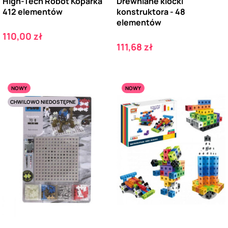
High-Tech Robot Koparka
Drewniane klocki
412 elementów
konstruktora - 48
elementów
Cena
110,00 zł
Cena
111,68 zł
NOWY
NOWY
CHWILOWO NIEDOSTĘPNE