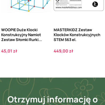
WOOPIE Duże Klocki
MASTERKIDZ Zestaw
Konstrukcyjny Namiot
Klocków Konstrukcyjnych
Zestaw Słomki Rurki...
STEM 563 el.
Cena
Cena
45,01 zł
449,00 zł
Otrzymuj informację o