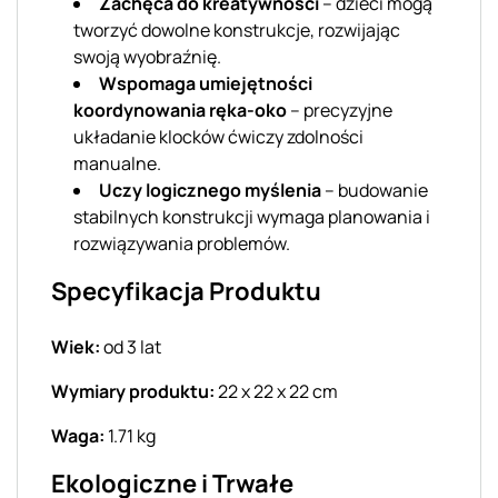
Zachęca do kreatywności
– dzieci mogą
tworzyć dowolne konstrukcje, rozwijając
swoją wyobraźnię.
Wspomaga umiejętności
koordynowania ręka-oko
– precyzyjne
układanie klocków ćwiczy zdolności
manualne.
Uczy logicznego myślenia
– budowanie
stabilnych konstrukcji wymaga planowania i
rozwiązywania problemów.
Specyfikacja Produktu
Wiek:
od 3 lat
Wymiary produktu:
22 x 22 x 22 cm
Waga:
1.71 kg
Ekologiczne i Trwałe