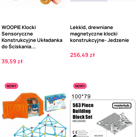
WOOPIE Klocki
Lekkid, drewniane
Sensoryczne
magnetyczne klocki
Konstrukcyjne Układanka
konstrukcyjne- Jedzenie
do Ściskania...
Cena
256,49 zł
Cena
39,59 zł
NOWY
NOWY