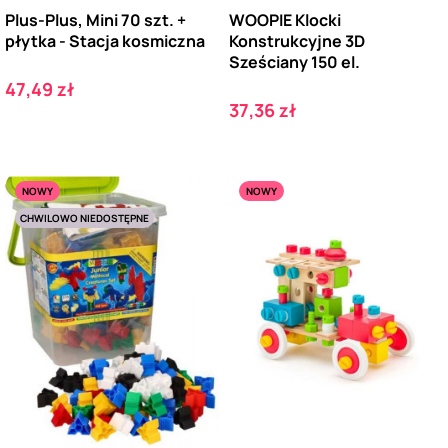
Plus-Plus, Mini 70 szt. +
WOOPIE Klocki
płytka - Stacja kosmiczna
Konstrukcyjne 3D
Sześciany 150 el.
Cena
47,49 zł
Cena
37,36 zł
NOWY
NOWY
CHWILOWO NIEDOSTĘPNE