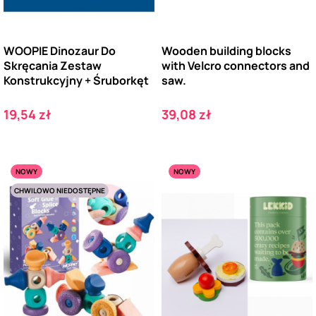
WOOPIE Dinozaur Do
Wooden building blocks
Skręcania Zestaw
with Velcro connectors and
Konstrukcyjny + Śruborkęt
saw.
Cena
Cena
19,54 zł
39,08 zł
NOWY
NOWY
CHWILOWO NIEDOSTĘPNE