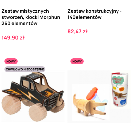
Zestaw mistycznych
Zestaw konstrukcyjny -
stworzeń, klocki Morphun
140elementów
260 elementów
Cena
82,47 zł
Cena
149,90 zł
NOWY
NOWY
CHWILOWO NIEDOSTĘPNE