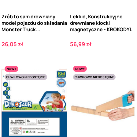
Zrób to sam drewniany
Lekkid, Konstrukcyjne
model pojazdu do składania
drewniane klocki
Monster Truck...
magnetyczne - KROKODYL
Cena
Cena
26,05 zł
56,99 zł
NOWY
NOWY
CHWILOWO NIEDOSTĘPNE
CHWILOWO NIEDOSTĘPNE