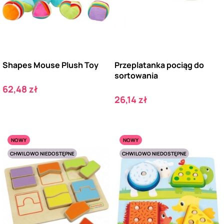
Shapes Mouse Plush Toy
Przeplatanka pociąg do
sortowania
Cena
62,48 zł
Cena
26,14 zł
NOWY
NOWY
CHWILOWO NIEDOSTĘPNE
CHWILOWO NIEDOSTĘPNE