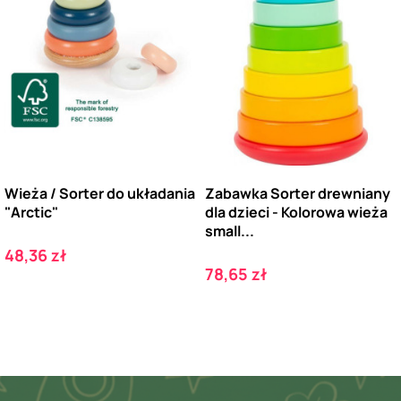
Wieża / Sorter do układania
Zabawka Sorter drewniany
"Arctic"
dla dzieci - Kolorowa wieża
small...
Cena
48,36 zł
Cena
78,65 zł