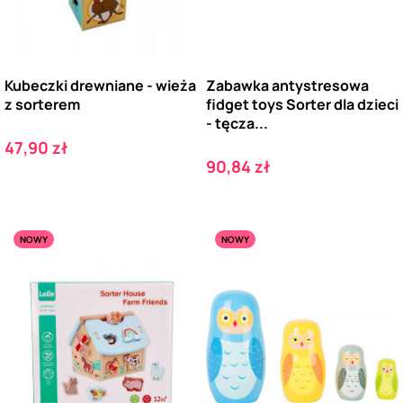
Kubeczki drewniane - wieża
Zabawka antystresowa
z sorterem
fidget toys Sorter dla dzieci
- tęcza...
Cena
47,90 zł
Cena
90,84 zł
NOWY
NOWY