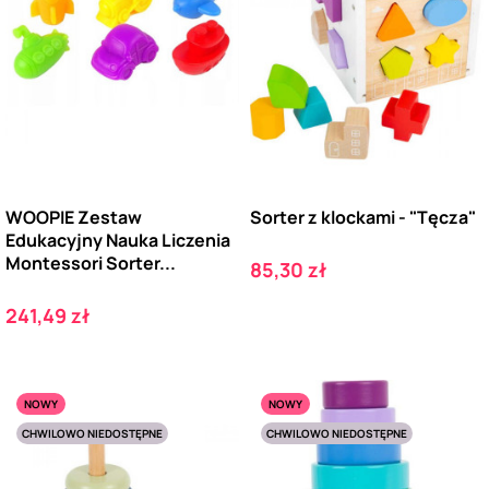
WOOPIE Zestaw
Sorter z klockami - "Tęcza"
Edukacyjny Nauka Liczenia
Montessori Sorter...
Cena
85,30 zł
Cena
241,49 zł
NOWY
NOWY
CHWILOWO NIEDOSTĘPNE
CHWILOWO NIEDOSTĘPNE