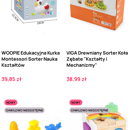
WOOPIE Edukacyjna Kurka
VIGA Drewniany Sorter Koła
Montessori Sorter Nauka
Zębate "Kształty i
Kształtów
Mechanizmy"
Cena
Cena
39,85 zł
38,99 zł
NOWY
NOWY
CHWILOWO NIEDOSTĘPNE
CHWILOWO NIEDOSTĘPNE