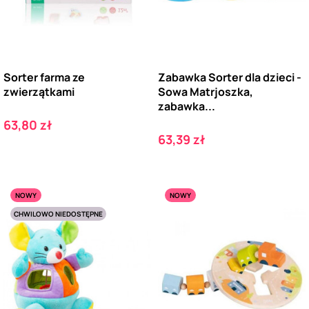
Sorter farma ze
Zabawka Sorter dla dzieci -
zwierzątkami
Sowa Matrjoszka,
zabawka...
Cena
63,80 zł
Cena
63,39 zł
NOWY
NOWY
CHWILOWO NIEDOSTĘPNE