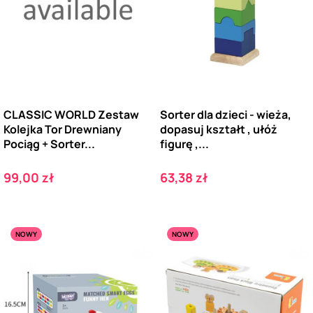
CLASSIC WORLD Zestaw
Sorter dla dzieci - wieża,
Kolejka Tor Drewniany
dopasuj kształt , ułóż
Pociąg + Sorter...
figurę ,...
Cena
Cena
99,00 zł
63,38 zł
NOWY
NOWY