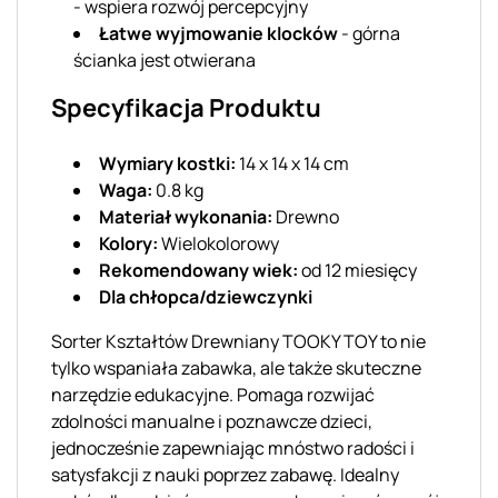
- wspiera rozwój percepcyjny
Łatwe wyjmowanie klocków
- górna
ścianka jest otwierana
Specyfikacja Produktu
Wymiary kostki:
14 x 14 x 14 cm
Waga:
0.8 kg
Materiał wykonania:
Drewno
Kolory:
Wielokolorowy
Rekomendowany wiek:
od 12 miesięcy
Dla chłopca/dziewczynki
Sorter Kształtów Drewniany TOOKY TOY to nie
tylko wspaniała zabawka, ale także skuteczne
narzędzie edukacyjne. Pomaga rozwijać
zdolności manualne i poznawcze dzieci,
jednocześnie zapewniając mnóstwo radości i
satysfakcji z nauki poprzez zabawę. Idealny