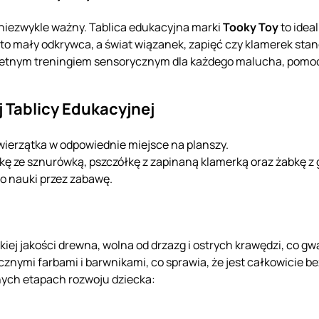
niezwykle ważny. Tablica edukacyjna marki
Tooky Toy
to idea
 to mały odkrywca, a świat wiązanek, zapięć czy klamerek sta
świetnym treningiem sensorycznym dla każdego malucha, po
 Tablicy Edukacyjnej
ierzątka w odpowiednie miejsce na planszy.
ę ze sznurówką, pszczółkę z zapinaną klamerką oraz żabkę z 
o nauki przez zabawę.
kiej jakości drewna, wolna od drzazg i ostrych krawędzi, co 
znymi farbami i barwnikami, co sprawia, że jest całkowicie bez
nych etapach rozwoju dziecka: