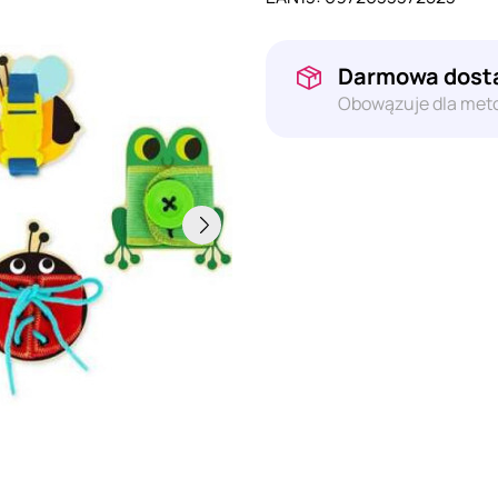
Darmowa dosta
Obowązuje dla meto