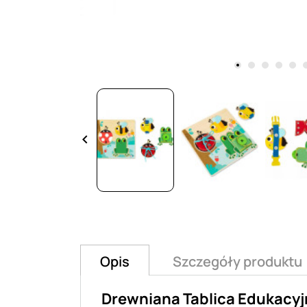
keyboard_arrow_left
Opis
Szczegóły produktu
Drewniana Tablica Edukacyj