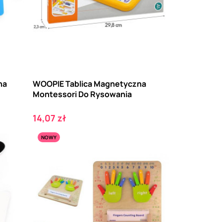
na
WOOPIE Tablica Magnetyczna
Montessori Do Rysowania
Cena
14,07 zł
NOWY