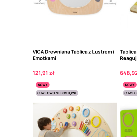
VIGA Drewniana Tablica z Lustrem i
Tablic
Emotkami
Reaguj
Cena
Cena
121,91 zł
648,92
NOWY
NOWY
CHWILOWO NIEDOSTĘPNE
CHWILO