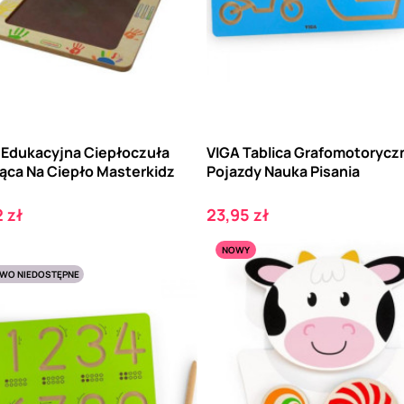
a Edukacyjna Ciepłoczuła
VIGA Tablica Grafomotorycz
ąca Na Ciepło Masterkidz
Pojazdy Nauka Pisania
Cena
 zł
23,95 zł
NOWY
WO NIEDOSTĘPNE