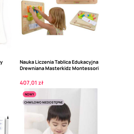
ry
Nauka Liczenia Tablica Edukacyjna
Drewniana Masterkidz Montessori
Cena
407,01 zł
NOWY
CHWILOWO NIEDOSTĘPNE