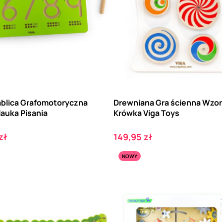
ablica Grafomotoryczna
Drewniana Gra ścienna Wzo
auka Pisania
Krówka Viga Toys
Cena
zł
149,95 zł
NOWY