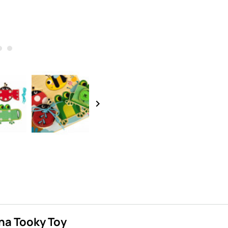
keyboard_arrow_right
na Tooky Toy