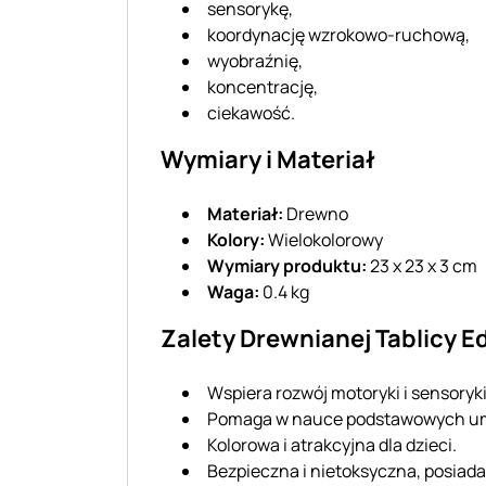
sensorykę,
koordynację wzrokowo-ruchową,
wyobraźnię,
koncentrację,
ciekawość.
Wymiary i Materiał
Materiał:
Drewno
Kolory:
Wielokolorowy
Wymiary produktu:
23 x 23 x 3 cm
Waga:
0.4 kg
Zalety Drewnianej Tablicy E
Wspiera rozwój motoryki i sensoryki
Pomaga w nauce podstawowych umi
Kolorowa i atrakcyjna dla dzieci.
Bezpieczna i nietoksyczna, posiada