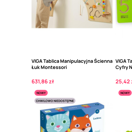
VIGA Tablica Manipulacyjna Ścienna
VIGA T
Łuk Montessori
Cyfry N
Cena
Cena
631,86 zł
25,42 
NOWY
NOWY
CHWILOWO NIEDOSTĘPNE