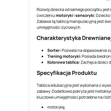
Rozwój dziecka od samego początku jest 
ćwiczeniu
motoryki
i
sensoryki
. Dziecko
Zabawa tą tablicą manipulacyjną jest 
umiejętności życiowych.
Charakterystyka Drewnianej
Sorter:
Pozwala na dopasowanie zw
Trening motoryki:
Posiada biedronk
Kolorowa tablica:
Zachęca dzieci d
Specyfikacja Produktu
Tablica edukacyjna jest wykonana z wyso
zabawy. Dodatkowo pokryta jest nietoksyc
kluczowe umiejętności potrzebne na róż
motorykę,