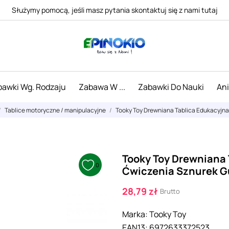
Służymy pomocą, jeśli masz pytania skontaktuj się z nami tutaj
awki Wg. Rodzaju
Zabawa W ...
Zabawki Do Nauki
An
Tablice motoryczne / manipulacyjne
Tooky Toy Drewniana Tablica Edukacyjna
Tooky Toy Drewniana 
0
Ćwiczenia Sznurek G
28,79 zł
Brutto
Marka:
Tooky Toy
EAN13:
6972633372523