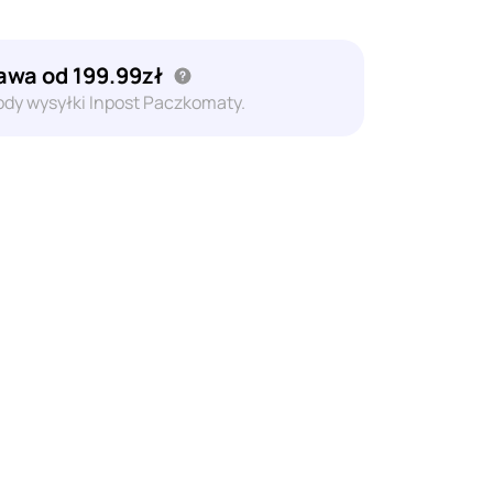
wa od 199.99zł
dy wysyłki Inpost Paczkomaty.