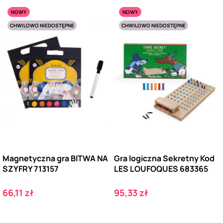
NOWY
NOWY
CHWILOWO NIEDOSTĘPNE
CHWILOWO NIEDOSTĘPNE
Magnetyczna gra BITWA NA
Gra logiczna Sekretny Kod
SZYFRY 713157
LES LOUFOQUES 683365
Cena
Cena
66,11 zł
95,33 zł