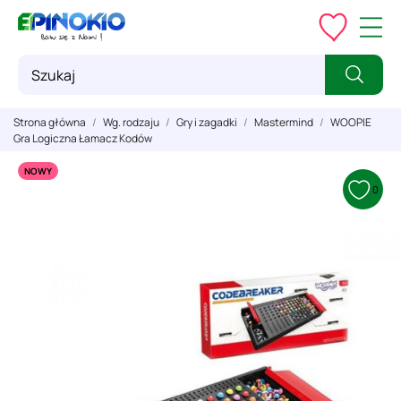
Strona główna
Wg. rodzaju
Gry i zagadki
Mastermind
WOOPIE
Gra Logiczna Łamacz Kodów
NOWY
0