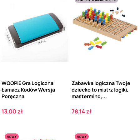
WOOPIE Gra Logiczna
Zabawka logiczna Twoje
Łamacz Kodów Wersja
dziecko to mistrz logiki,
Poręczna
mastermind,...
Cena
Cena
13,00 zł
78,14 zł
NOWY
NOWY