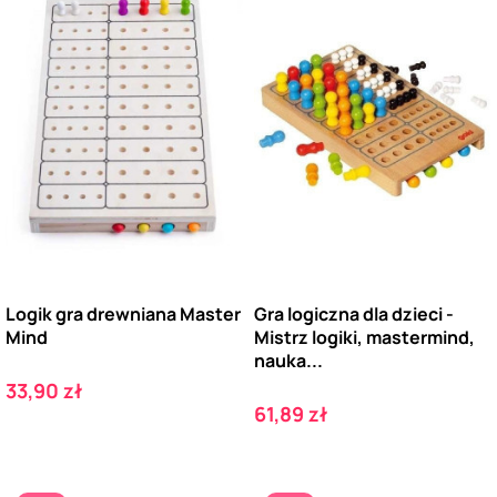
Logik gra drewniana Master
Gra logiczna dla dzieci -
Mind
Mistrz logiki, mastermind,
nauka...
Cena
33,90 zł
Cena
61,89 zł