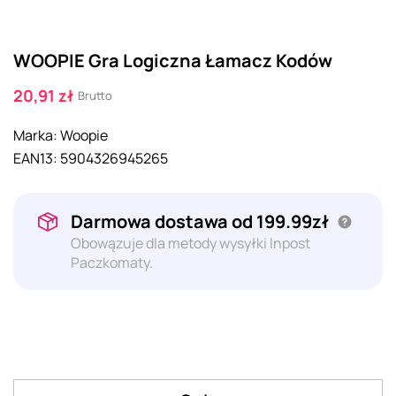
WOOPIE Gra Logiczna Łamacz Kodów
20,91 zł
Brutto
Marka:
Woopie
EAN13:
5904326945265
Darmowa dostawa od 199.99zł
Obowązuje dla metody wysyłki Inpost
Paczkomaty.