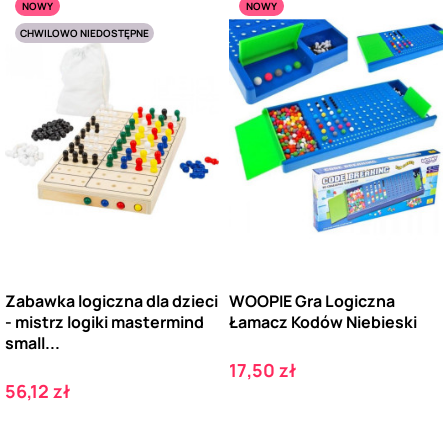
NOWY
NOWY
CHWILOWO NIEDOSTĘPNE
Zabawka logiczna dla dzieci
WOOPIE Gra Logiczna
- mistrz logiki mastermind
Łamacz Kodów Niebieski
small...
Cena
17,50 zł
Cena
56,12 zł