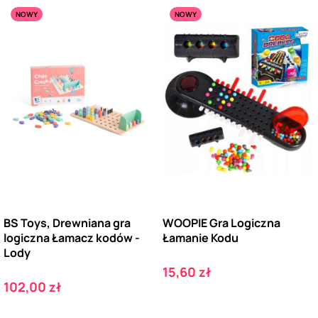
NOWY
NOWY
BS Toys, Drewniana gra
WOOPIE Gra Logiczna
logiczna Łamacz kodów -
Łamanie Kodu
Lody
Cena
15,60 zł
Cena
102,00 zł