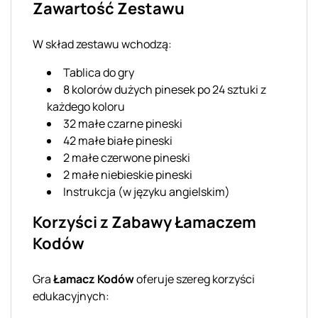
Zawartość Zestawu
W skład zestawu wchodzą:
Tablica do gry
8 kolorów dużych pinesek po 24 sztuki z
każdego koloru
32 małe czarne pineski
42 małe białe pineski
2 małe czerwone pineski
2 małe niebieskie pineski
Instrukcja (w języku angielskim)
Korzyści z Zabawy Łamaczem
Kodów
Gra
Łamacz Kodów
oferuje szereg korzyści
edukacyjnych: