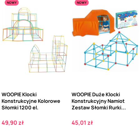
NOWY
NOWY
WOOPIE Klocki
WOOPIE Duże Klocki
Konstrukcyjne Kolorowe
Konstrukcyjny Namiot
Słomki 1200 el.
Zestaw Słomki Rurki...
Cena
Cena
49,90 zł
45,01 zł