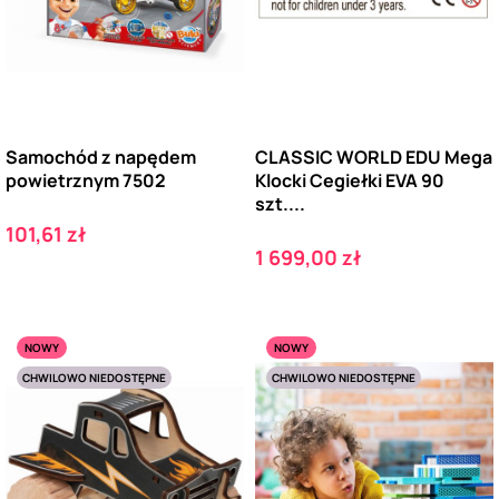
Samochód z napędem
CLASSIC WORLD EDU Mega
powietrznym 7502
Klocki Cegiełki EVA 90
szt....
Cena
101,61 zł
Cena
1 699,00 zł
NOWY
NOWY
CHWILOWO NIEDOSTĘPNE
CHWILOWO NIEDOSTĘPNE