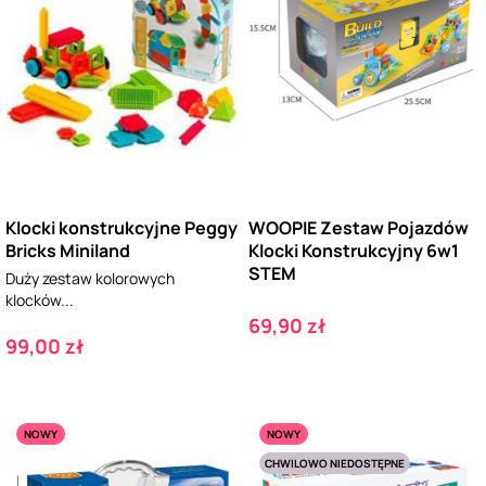
Klocki konstrukcyjne Peggy
WOOPIE Zestaw Pojazdów
Bricks Miniland
Klocki Konstrukcyjny 6w1
STEM
Duży zestaw kolorowych
klocków...
Cena
69,90 zł
Cena
99,00 zł
NOWY
NOWY
CHWILOWO NIEDOSTĘPNE