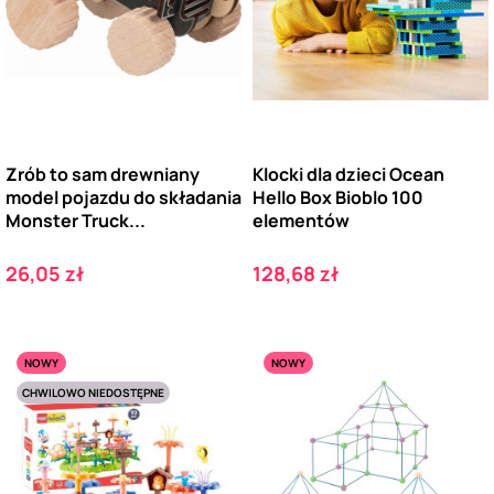
Zrób to sam drewniany
Klocki dla dzieci Ocean
model pojazdu do składania
Hello Box Bioblo 100
Monster Truck...
elementów
Cena
Cena
26,05 zł
128,68 zł
NOWY
NOWY
CHWILOWO NIEDOSTĘPNE