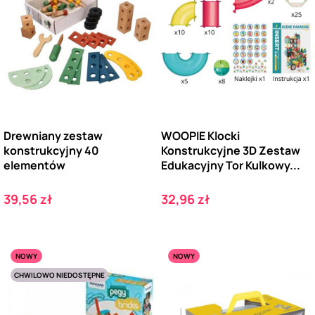
Drewniany zestaw
WOOPIE Klocki
konstrukcyjny 40
Konstrukcyjne 3D Zestaw
elementów
Edukacyjny Tor Kulkowy...
Cena
Cena
39,56 zł
32,96 zł
NOWY
NOWY
CHWILOWO NIEDOSTĘPNE