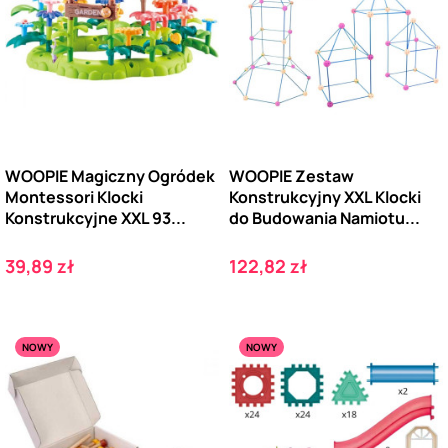
WOOPIE Magiczny Ogródek
WOOPIE Zestaw
Montessori Klocki
Konstrukcyjny XXL Klocki
Konstrukcyjne XXL 93...
do Budowania Namiotu...
Cena
Cena
39,89 zł
122,82 zł
NOWY
NOWY