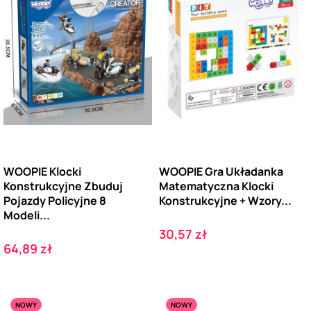
WOOPIE Klocki
WOOPIE Gra Układanka
Konstrukcyjne Zbuduj
Matematyczna Klocki
Pojazdy Policyjne 8
Konstrukcyjne + Wzory...
Modeli...
Cena
30,57 zł
Cena
64,89 zł
NOWY
NOWY