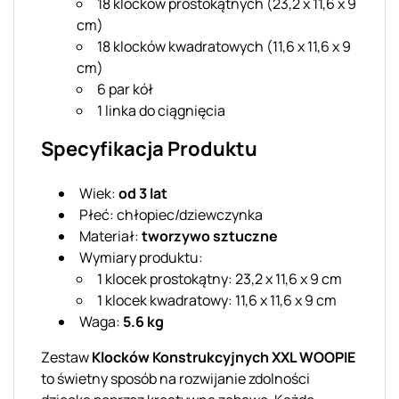
18 klocków prostokątnych (23,2 x 11,6 x 9
cm)
18 klocków kwadratowych (11,6 x 11,6 x 9
cm)
6 par kół
1 linka do ciągnięcia
Specyfikacja Produktu
Wiek:
od 3 lat
Płeć: chłopiec/dziewczynka
Materiał:
tworzywo sztuczne
Wymiary produktu:
1 klocek prostokątny: 23,2 x 11,6 x 9 cm
1 klocek kwadratowy: 11,6 x 11,6 x 9 cm
Waga:
5.6 kg
Zestaw
Klocków Konstrukcyjnych XXL WOOPIE
to świetny sposób na rozwijanie zdolności