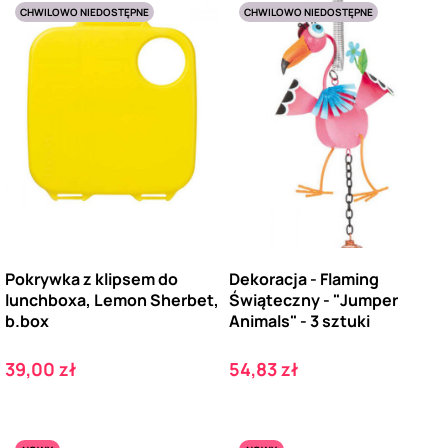
CHWILOWO NIEDOSTĘPNE
CHWILOWO NIEDOSTĘPNE
Pokrywka z klipsem do
Dekoracja - Flaming
lunchboxa, Lemon Sherbet,
Świąteczny - "Jumper
b.box
Animals" - 3 sztuki
Cena
Cena
39,00 zł
54,83 zł