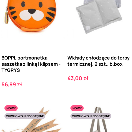
BOPPI, portmonetka
Wkłady chłodzące do torby
saszetka z linką i klipsem -
termicznej, 2 szt., b.box
TYGRYS
Cena
43,00 zł
Cena
56,99 zł
NOWY
NOWY
CHWILOWO NIEDOSTĘPNE
CHWILOWO NIEDOSTĘPNE