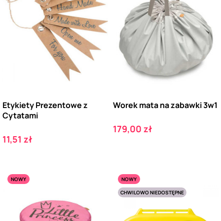
Etykiety Prezentowe z
Worek mata na zabawki 3w1
Cytatami
Cena
179,00 zł
Cena
11,51 zł
NOWY
NOWY
CHWILOWO NIEDOSTĘPNE