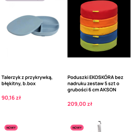
Talerzyk z przykrywką,
Poduszki EKOSKÓRA bez
błękitny, b.box
nadruku zestaw 5 szt o
grubości 6 cm AKSON
Cena
90,16 zł
Cena
209,00 zł
NOWY
NOWY