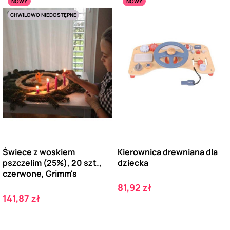
NOWY
NOWY
CHWILOWO NIEDOSTĘPNE
Świece z woskiem
Kierownica drewniana dla
pszczelim (25%), 20 szt.,
dziecka
czerwone, Grimm's
Cena
81,92 zł
Cena
141,87 zł