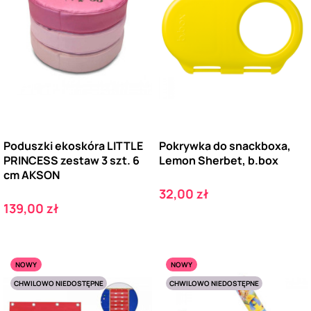
Poduszki ekoskóra LITTLE
Pokrywka do snackboxa,
PRINCESS zestaw 3 szt. 6
Lemon Sherbet, b.box
cm AKSON
Cena
32,00 zł
Cena
139,00 zł
NOWY
NOWY
CHWILOWO NIEDOSTĘPNE
CHWILOWO NIEDOSTĘPNE