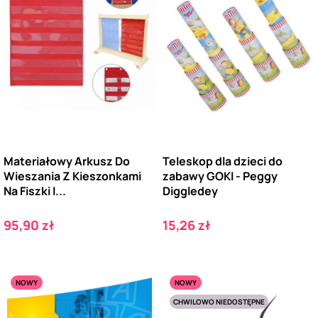
Materiałowy Arkusz Do
Teleskop dla dzieci do
Wieszania Z Kieszonkami
zabawy GOKI - Peggy
Na Fiszki I...
Diggledey
Cena
Cena
95,90 zł
15,26 zł
NOWY
NOWY
CHWILOWO NIEDOSTĘPNE