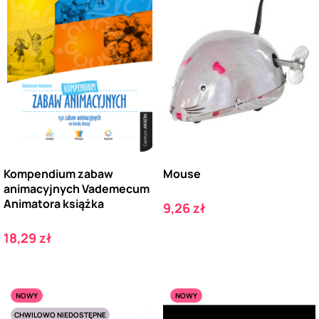
Kompendium zabaw
Mouse
animacyjnych Vademecum
Animatora książka
Cena
9,26 zł
Cena
18,29 zł
NOWY
NOWY
CHWILOWO NIEDOSTĘPNE