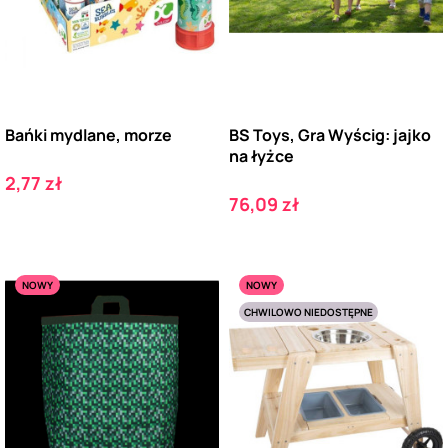
Bańki mydlane, morze
BS Toys, Gra Wyścig: jajko
na łyżce
Cena
2,77 zł
Cena
76,09 zł
NOWY
NOWY
CHWILOWO NIEDOSTĘPNE