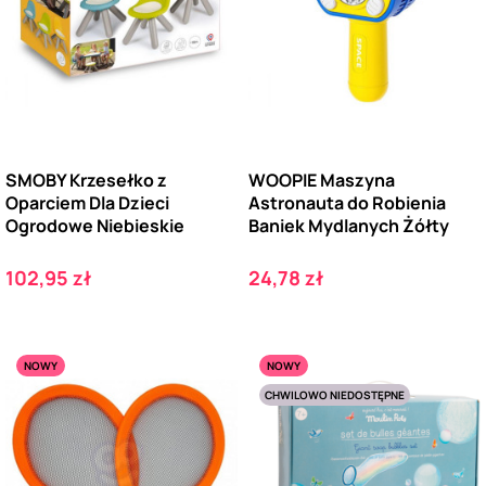
SMOBY Krzesełko z
WOOPIE Maszyna
Oparciem Dla Dzieci
Astronauta do Robienia
Ogrodowe Niebieskie
Baniek Mydlanych Żółty
Cena
Cena
102,95 zł
24,78 zł
NOWY
NOWY
CHWILOWO NIEDOSTĘPNE