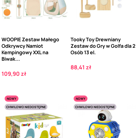
WOOPIE Zestaw Małego
Tooky Toy Drewniany
Odkrywcy Namiot
Zestaw do Gry w Golfa dla 2
Kempingowy XXL na
Osób 13 el.
Biwak...
Cena
88,41 zł
Cena
109,90 zł
NOWY
NOWY
CHWILOWO NIEDOSTĘPNE
CHWILOWO NIEDOSTĘPNE