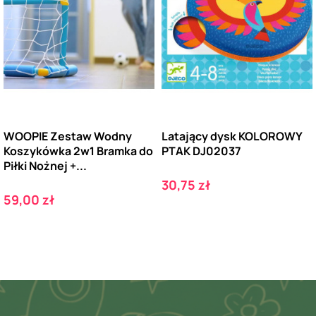
WOOPIE Zestaw Wodny
Latający dysk KOLOROWY
Koszykówka 2w1 Bramka do
PTAK DJ02037
Piłki Nożnej +...
Cena
30,75 zł
Cena
59,00 zł