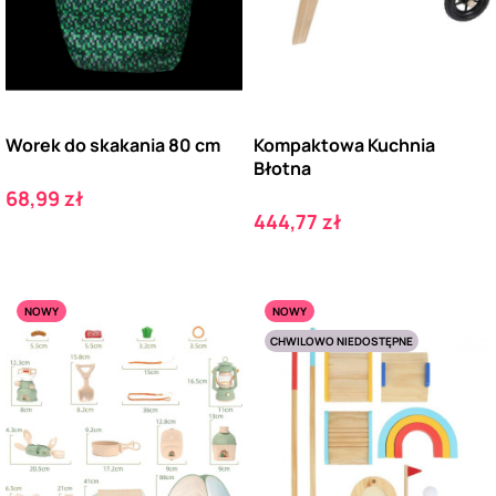
Worek do skakania 80 cm
Kompaktowa Kuchnia
Błotna
Cena
68,99 zł
Cena
444,77 zł
NOWY
NOWY
CHWILOWO NIEDOSTĘPNE