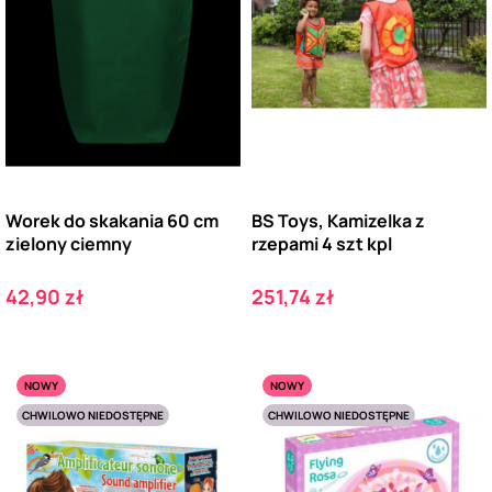
Worek do skakania 60 cm
BS Toys, Kamizelka z
zielony ciemny
rzepami 4 szt kpl
Cena
Cena
42,90 zł
251,74 zł
NOWY
NOWY
CHWILOWO NIEDOSTĘPNE
CHWILOWO NIEDOSTĘPNE