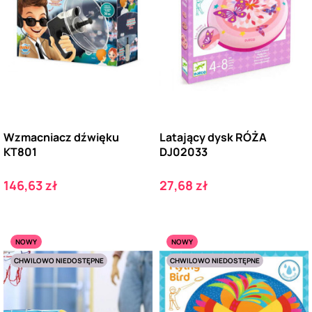
Wzmacniacz dźwięku
Latający dysk RÓŻA
KT801
DJ02033
Cena
Cena
146,63 zł
27,68 zł
NOWY
NOWY
CHWILOWO NIEDOSTĘPNE
CHWILOWO NIEDOSTĘPNE