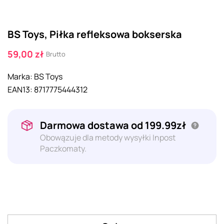
BS Toys, Piłka refleksowa bokserska
59,00 zł
Brutto
Marka:
BS Toys
EAN13:
8717775444312
Darmowa dostawa od 199.99zł
Obowązuje dla metody wysyłki Inpost
Paczkomaty.