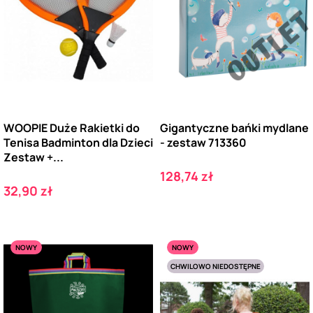
WOOPIE Duże Rakietki do
Gigantyczne bańki mydlane
Tenisa Badminton dla Dzieci
- zestaw 713360
Zestaw +...
Cena
128,74 zł
Cena
32,90 zł
NOWY
NOWY
CHWILOWO NIEDOSTĘPNE