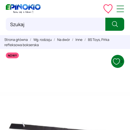
Strona główna
Wg. rodzaju
Na dwór
Inne
BS Toys, Piłka
refleksowa bokserska
NOWY
0