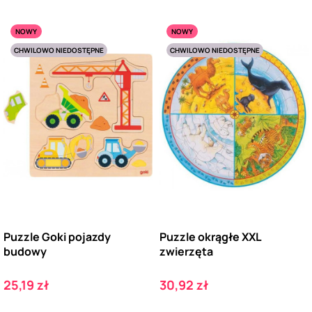
NOWY
NOWY
CHWILOWO NIEDOSTĘPNE
CHWILOWO NIEDOSTĘPNE
Puzzle Goki pojazdy
Puzzle okrągłe XXL
budowy
zwierzęta
Cena
Cena
25,19 zł
30,92 zł