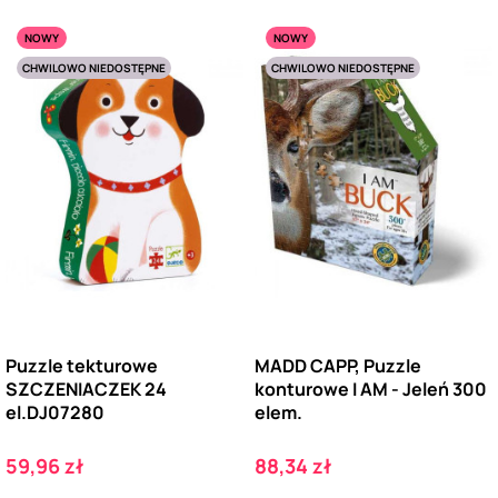
NOWY
NOWY
CHWILOWO NIEDOSTĘPNE
CHWILOWO NIEDOSTĘPNE
Puzzle tekturowe
MADD CAPP, Puzzle
SZCZENIACZEK 24
konturowe I AM - Jeleń 300
el.DJ07280
elem.
Cena
Cena
59,96 zł
88,34 zł