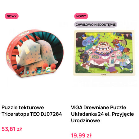
NOWY
NOWY
CHWILOWO NIEDOSTĘPNE
Puzzle tekturowe
VIGA Drewniane Puzzle
Triceratops TEO DJ07284
Układanka 24 el. Przyjęcie
Urodzinowe
Cena
53,81 zł
Cena
19,99 zł