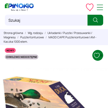
Strona główna
Wg. rodzaju
Układanki / Puzzle / Przesuwanki /
Magnesy
Puzzle Konturowe
MADD CAPP, Puzzle konturowe I AM -
Kaczka 1000 elem.
NOWY
0
CHWILOWO NIEDOSTĘPNE