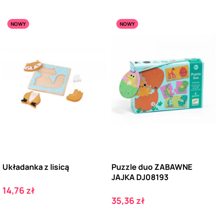
NOWY
NOWY
Układanka z lisicą
Puzzle duo ZABAWNE
JAJKA DJ08193
Cena
14,76 zł
Cena
35,36 zł