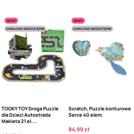
NOWY
NOWY
CHWILOWO NIEDOSTĘPNE
CHWILOWO NIEDOSTĘPNE
TOOKY TOY Droga Puzzle
Scratch, Puzzle konturowe
dla Dzieci Autostrada
Serce 40 elem.
Makieta 21 el....
Cena
84,99 zł