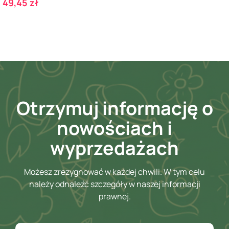
Cena
49,45 zł
Otrzymuj informację o
nowościach i
wyprzedażach
Możesz zrezygnować w każdej chwili. W tym celu
należy odnaleźć szczegóły w naszej informacji
prawnej.