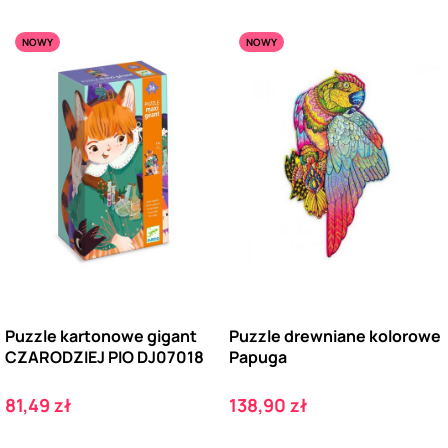
NOWY
NOWY
Puzzle kartonowe gigant
Puzzle drewniane kolorowe
CZARODZIEJ PIO DJ07018
Papuga
Cena
Cena
81,49 zł
138,90 zł