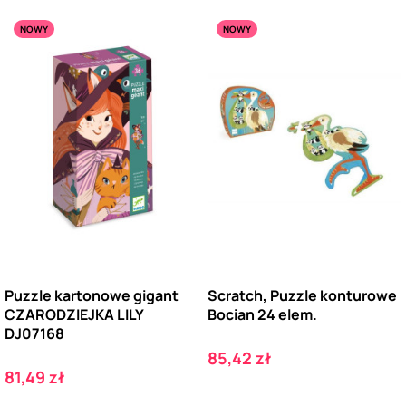
NOWY
NOWY
Puzzle kartonowe gigant
Scratch, Puzzle konturowe
CZARODZIEJKA LILY
Bocian 24 elem.
DJ07168
Cena
85,42 zł
Cena
81,49 zł