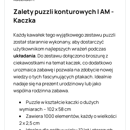
Zalety puzzli konturowych I AM -
Kaczka
Każdy kawałek tego wyjątkowego zestawu puzzli
został starannie wykonany, aby dostarczyć
użytkownikom najlepszych wrażeń podczas
układania
. Do zestawu dołączono broszurę z
ciekawostkami na temat kaczek, co dodatkowo
urozmaica zabawę i pozwala na zdobycie nowej
wiedzy o tych fascynujących ptakach. Idealnie
nadaje się na prezent urodzinowy lub jako
wspólna rodzinna zabawa.
Puzzle w kształcie kaczki o dużych
wymiarach – 102 x 58 cm
Zawiera 1000 elementów, każdy o wielkości
2 x 2,5 cm
Idealne dla osób w wieku 12 lat i starszych