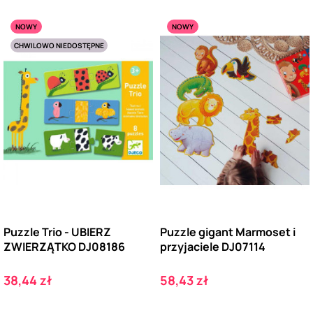
NOWY
NOWY
CHWILOWO NIEDOSTĘPNE
Puzzle Trio - UBIERZ
Puzzle gigant Marmoset i
ZWIERZĄTKO DJ08186
przyjaciele DJ07114
Cena
Cena
38,44 zł
58,43 zł