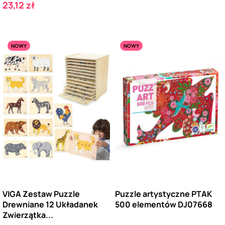
Cena
23,12 zł
NOWY
NOWY
VIGA Zestaw Puzzle
Puzzle artystyczne PTAK
Drewniane 12 Układanek
500 elementów DJ07668
Zwierzątka...