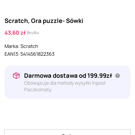
Scratch, Gra puzzle- Sówki
43,60 zł
Brutto
Marka:
Scratch
EAN13:
5414561822363
Darmowa dostawa od 199.99zł
Obowązuje dla metody wysyłki Inpost
Paczkomaty.