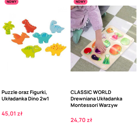
NOWY
NOWY
Puzzle oraz Figurki,
CLASSIC WORLD
Układanka Dino 2w1
Drewniana Układanka
Montessori Warzyw
Cena
45,01 zł
Cena
24,70 zł