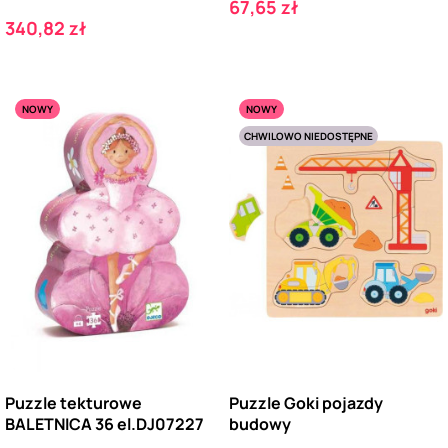
Cena
67,65 zł
Cena
340,82 zł
NOWY
NOWY
CHWILOWO NIEDOSTĘPNE
Puzzle tekturowe
Puzzle Goki pojazdy
BALETNICA 36 el.DJ07227
budowy