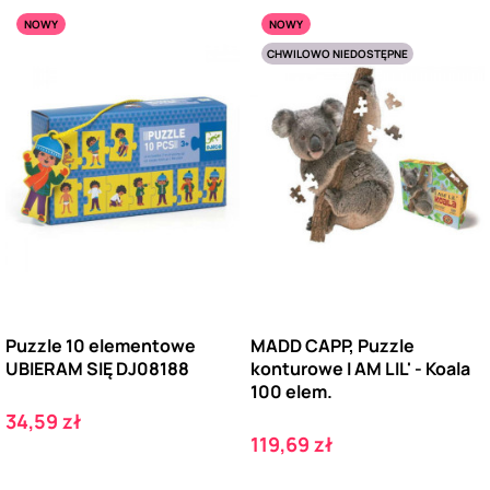
NOWY
NOWY
CHWILOWO NIEDOSTĘPNE
Puzzle 10 elementowe
MADD CAPP, Puzzle
UBIERAM SIĘ DJ08188
konturowe I AM LIL' - Koala
100 elem.
Cena
34,59 zł
Cena
119,69 zł