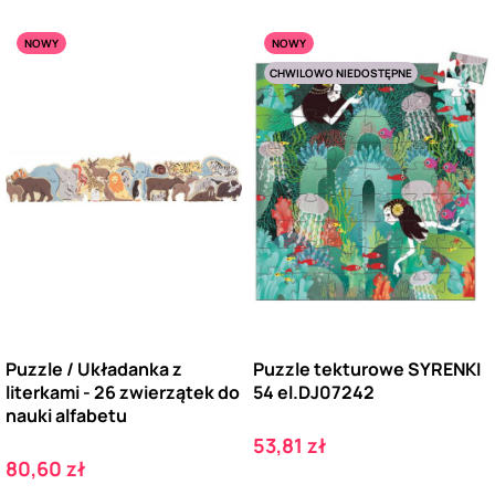
NOWY
NOWY
CHWILOWO NIEDOSTĘPNE
Puzzle / Układanka z
Puzzle tekturowe SYRENKI
literkami - 26 zwierzątek do
54 el.DJ07242
nauki alfabetu
Cena
53,81 zł
Cena
80,60 zł