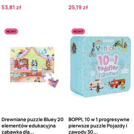
Cena
Cena
53,81 zł
25,19 zł
NOWY
NOWY
Drewniane puzzle Bluey 20
BOPPI, 10 w 1 progresywne
elementów edukacyjna
pierwsze puzzle Pojazdy i
zabawka dla...
zawody 30...