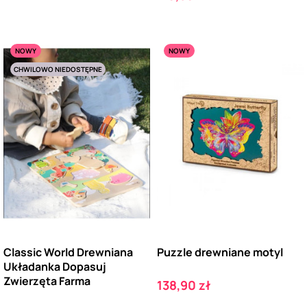
NOWY
NOWY
CHWILOWO NIEDOSTĘPNE
Classic World Drewniana
Puzzle drewniane motyl
Układanka Dopasuj
Zwierzęta Farma
Cena
138,90 zł