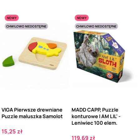
NOWY
NOWY
CHWILOWO NIEDOSTĘPNE
CHWILOWO NIEDOSTĘPNE
VIGA Pierwsze drewniane
MADD CAPP, Puzzle
Puzzle maluszka Samolot
konturowe I AM LIL' -
Leniwiec 100 elem.
Cena
15,25 zł
Cena
119,69 zł