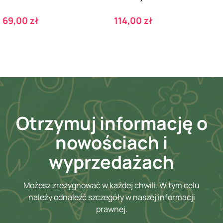
Cena
Cena
69,00 zł
114,00 zł
Otrzymuj informację o
nowościach i
wyprzedażach
Możesz zrezygnować w każdej chwili. W tym celu
należy odnaleźć szczegóły w naszej informacji
prawnej.