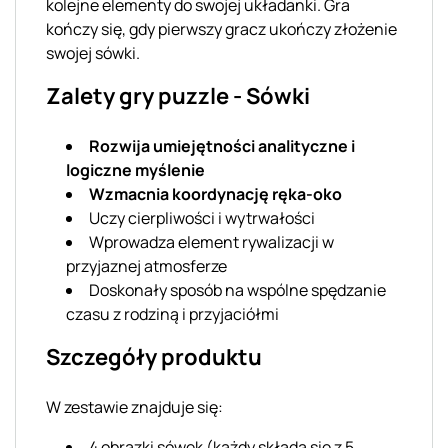
kolejne elementy do swojej układanki. Gra
kończy się, gdy pierwszy gracz ukończy złożenie
swojej sówki.
Zalety gry puzzle - Sówki
Rozwija umiejętności analityczne i
logiczne myślenie
Wzmacnia koordynację ręka-oko
Uczy cierpliwości i wytrwałości
Wprowadza element rywalizacji w
przyjaznej atmosferze
Doskonały sposób na wspólne spędzanie
czasu z rodziną i przyjaciółmi
Szczegóły produktu
W zestawie znajduje się:
4 obrazki sówek (każdy składa się z 5