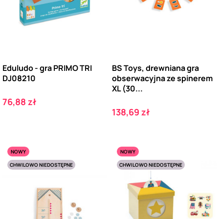
Eduludo - gra PRIMO TRI
BS Toys, drewniana gra
DJ08210
obserwacyjna ze spinerem
XL (30...
Cena
76,88 zł
Cena
138,69 zł
NOWY
NOWY
CHWILOWO NIEDOSTĘPNE
CHWILOWO NIEDOSTĘPNE