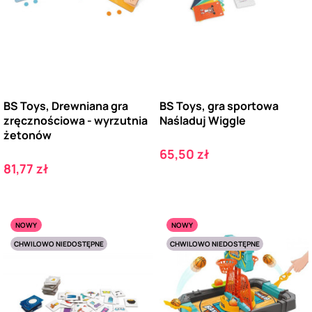
BS Toys, Drewniana gra
BS Toys, gra sportowa
zręcznościowa - wyrzutnia
Naśladuj Wiggle
żetonów
Cena
65,50 zł
Cena
81,77 zł
NOWY
NOWY
CHWILOWO NIEDOSTĘPNE
CHWILOWO NIEDOSTĘPNE