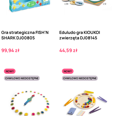
Gra strategiczna FISH'N
Eduludo gra KIOUKOI
SHARK DJ00805
zwierzęta DJ08145
Cena
Cena
99,94 zł
44,59 zł
NOWY
NOWY
CHWILOWO NIEDOSTĘPNE
CHWILOWO NIEDOSTĘPNE