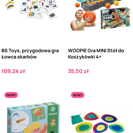
BS Toys, przygodowa gra
WOOPIE Gra MINI Stół do
Łowca skarbów
Koszykówki 4+
Cena
Cena
109,24 zł
35,50 zł
NOWY
NOWY