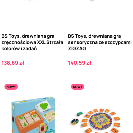
BS Toys, drewniana gra
BS Toys, drewniana gra
zręcznościowa XXL Strzała
sensoryczna ze szczypcami
kolorów i zadań
ZIGZAG
Cena
Cena
138,69 zł
140,59 zł
NOWY
NOWY