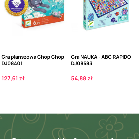
Gra planszowa Chop Chop
Gra NAUKA - ABC RAPIDO
DJ08401
DJ08583
Cena
Cena
127,61 zł
54,88 zł