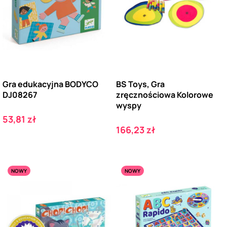
Gra edukacyjna BODYCO
BS Toys, Gra
DJ08267
zręcznościowa Kolorowe
wyspy
Cena
53,81 zł
Cena
166,23 zł
NOWY
NOWY