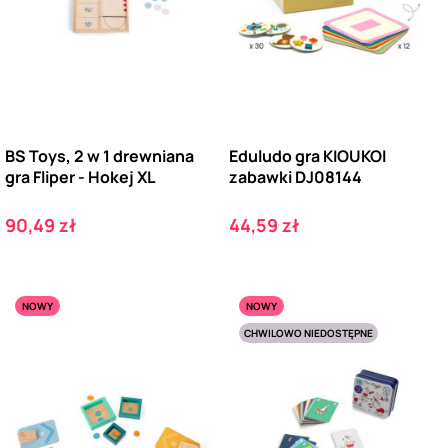
BS Toys, 2 w 1 drewniana
Eduludo gra KIOUKOI
gra Fliper - Hokej XL
zabawki DJ08144
Cena
Cena
90,49 zł
44,59 zł
NOWY
NOWY
CHWILOWO NIEDOSTĘPNE