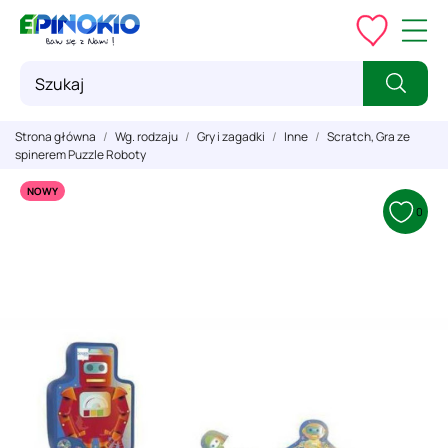
Strona główna
Wg. rodzaju
Gry i zagadki
Inne
Scratch, Gra ze
spinerem Puzzle Roboty
NOWY
0