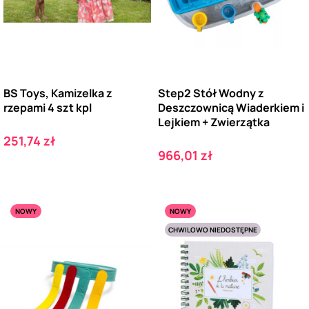
BS Toys, Kamizelka z
Step2 Stół Wodny z
rzepami 4 szt kpl
Deszczownicą Wiaderkiem i
Lejkiem + Zwierzątka
Cena
251,74 zł
Cena
966,01 zł
NOWY
NOWY
CHWILOWO NIEDOSTĘPNE