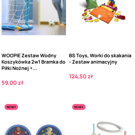
WOOPIE Zestaw Wodny
BS Toys, Worki do skakania
Koszykówka 2w1 Bramka do
- Zestaw animacyjny
Piłki Nożnej +...
Cena
124,50 zł
Cena
59,00 zł
NOWY
NOWY