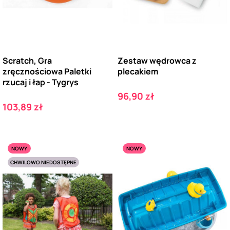
Scratch, Gra
Zestaw wędrowca z
zręcznościowa Paletki
plecakiem
rzucaj i łap - Tygrys
Cena
96,90 zł
Cena
103,89 zł
NOWY
NOWY
CHWILOWO NIEDOSTĘPNE