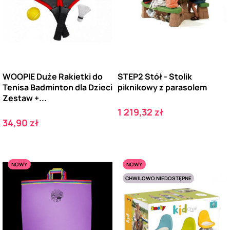
WOOPIE Duże Rakietki do
STEP2 Stół - Stolik
Tenisa Badminton dla Dzieci
piknikowy z parasolem
Zestaw +...
Cena
1 219,32 zł
Cena
34,90 zł
NOWY
NOWY
CHWILOWO NIEDOSTĘPNE