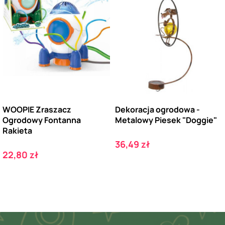
WOOPIE Zraszacz
Dekoracja ogrodowa -
Ogrodowy Fontanna
Metalowy Piesek "Doggie"
Rakieta
Cena
36,49 zł
Cena
22,80 zł