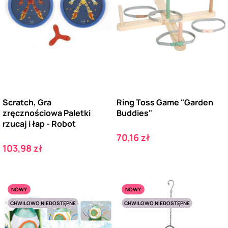
Scratch, Gra
Ring Toss Game "Garden
zręcznościowa Paletki
Buddies"
rzucaj i łap - Robot
Cena
70,16 zł
Cena
103,98 zł
NOWY
NOWY
CHWILOWO NIEDOSTĘPNE
CHWILOWO NIEDOSTĘPNE