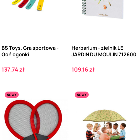
BS Toys, Gra sportowa -
Herbarium - zielnik LE
Goń ogonki
JARDIN DU MOULIN 712600
Cena
Cena
137,74 zł
109,16 zł
NOWY
NOWY