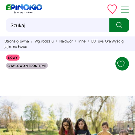
Strona główna
Wg. rodzaju
Na dwór
Inne
BS Toys, Gra Wyścig:
jajko na łyżce
NOWY
0
CHWILOWO NIEDOSTĘPNE