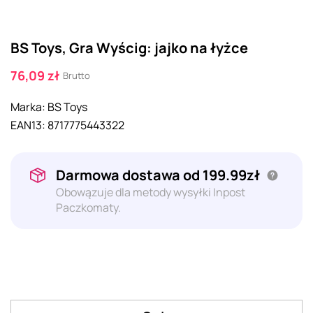
BS Toys, Gra Wyścig: jajko na łyżce
76,09 zł
Brutto
Marka:
BS Toys
EAN13:
8717775443322
Darmowa dostawa od 199.99zł
Obowązuje dla metody wysyłki Inpost
Paczkomaty.