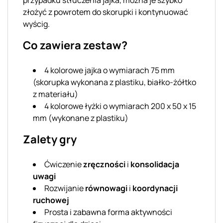
złożyć z powrotem do skorupki i kontynuować
wyścig.
Co zawiera zestaw?
4 kolorowe jajka o wymiarach 75 mm
(skorupka wykonana z plastiku, białko-żółtko
z materiału)
4 kolorowe łyżki o wymiarach 200 x 50 x 15
mm (wykonane z plastiku)
Zalety gry
Ćwiczenie
zręczności
i
konsolidacja
uwagi
Rozwijanie
równowagi
i
koordynacji
ruchowej
Prosta i zabawna forma aktywności