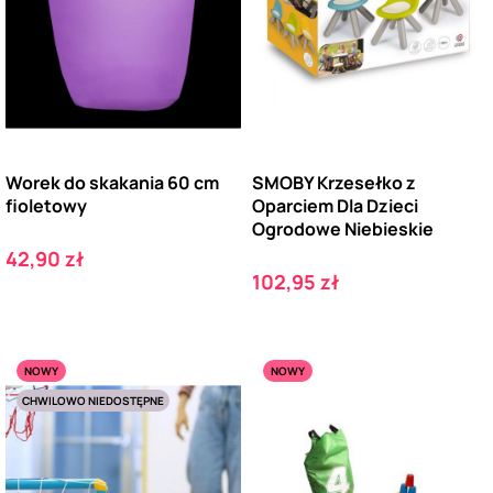
Worek do skakania 60 cm
SMOBY Krzesełko z
fioletowy
Oparciem Dla Dzieci
Ogrodowe Niebieskie
Cena
42,90 zł
Cena
102,95 zł
NOWY
NOWY
CHWILOWO NIEDOSTĘPNE