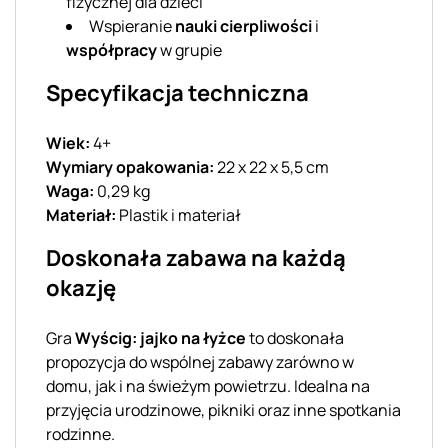
fizycznej dla dzieci
Wspieranie
nauki cierpliwości
i
współpracy
w grupie
Specyfikacja techniczna
Wiek:
4+
Wymiary opakowania:
22 x 22 x 5,5 cm
Waga:
0,29 kg
Materiał:
Plastik i materiał
Doskonała zabawa na każdą
okazję
Gra
Wyścig: jajko na łyżce
to doskonała
propozycja do wspólnej zabawy zarówno w
domu, jak i na świeżym powietrzu. Idealna na
przyjęcia urodzinowe, pikniki oraz inne spotkania
rodzinne.