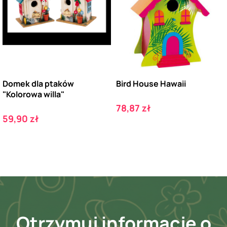
Domek dla ptaków
Bird House Hawaii
"Kolorowa willa"
Cena
78,87 zł
Cena
59,90 zł
Otrzymuj informację o