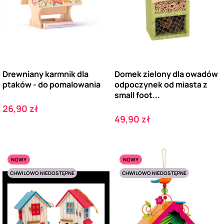
Drewniany karmnik dla
Domek zielony dla owadów
ptaków - do pomalowania
odpoczynek od miasta z
small foot...
Cena
26,90 zł
Cena
49,90 zł
NOWY
NOWY
CHWILOWO NIEDOSTĘPNE
CHWILOWO NIEDOSTĘPNE