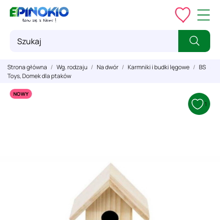
Strona główna
Wg. rodzaju
Na dwór
Karmniki i budki lęgowe
BS
Toys, Domek dla ptaków
NOWY
1