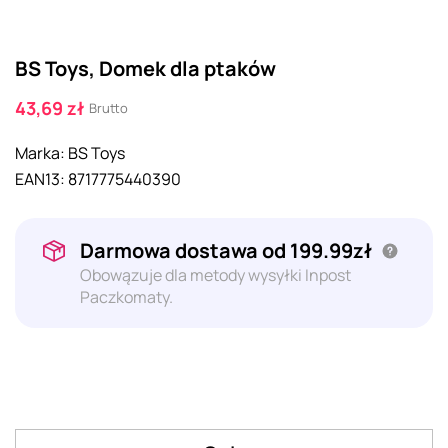
BS Toys, Domek dla ptaków
43,69 zł
Brutto
Marka:
BS Toys
EAN13:
8717775440390
Darmowa dostawa od 199.99zł
Obowązuje dla metody wysyłki Inpost
Paczkomaty.