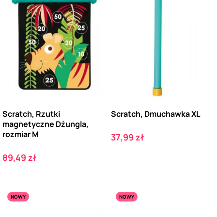
Scratch, Rzutki
Scratch, Dmuchawka XL
magnetyczne Dżungla,
rozmiar M
Cena
37,99 zł
Cena
89,49 zł
NOWY
NOWY