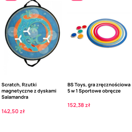
Scratch, Rzutki
BS Toys, gra zręcznościowa
magnetyczne z dyskami
5 w 1 Sportowe obręcze
Salamandra
Cena
152,38 zł
Cena
142,50 zł