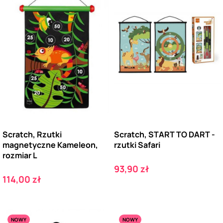
Scratch, Rzutki
Scratch, START TO DART -
magnetyczne Kameleon,
rzutki Safari
rozmiar L
Cena
93,90 zł
Cena
114,00 zł
NOWY
NOWY