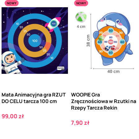
NOWY
NOWY
Mata Animacyjna gra RZUT
WOOPIE Gra
DO CELU tarcza 100 cm
Zręcznościowa w Rzutki na
Rzepy Tarcza Rekin
Cena
99,00 zł
Cena
7,90 zł