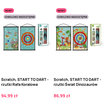
NOWY
NOWY
CHWILOWO NIEDOSTĘPNE
CHWILOWO NIEDOSTĘPNE
Scratch, START TO DART -
Scratch, START TO DART -
rzutki Rafa Koralowa
rzutki Świat Dinozaurów
Cena
Cena
94,99 zł
86,99 zł