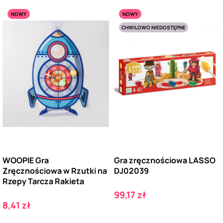
NOWY
NOWY
CHWILOWO NIEDOSTĘPNE
WOOPIE Gra
Gra zręcznościowa LASSO
Zręcznościowa w Rzutki na
DJ02039
Rzepy Tarcza Rakieta
Cena
99,17 zł
Cena
8,41 zł