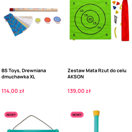
BS Toys, Drewniana
Zestaw Mata Rzut do celu
dmuchawka XL
AKSON
Cena
Cena
114,00 zł
139,00 zł
NOWY
NOWY