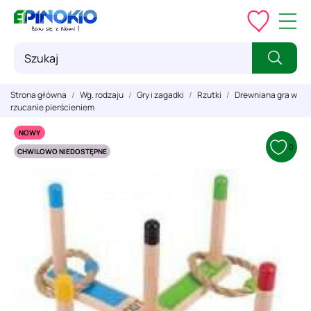
Strona główna
Wg. rodzaju
Gry i zagadki
Rzutki
Drewniana gra w
rzucanie pierścieniem
NOWY
0
CHWILOWO NIEDOSTĘPNE