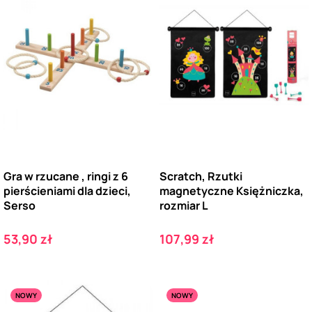
Gra w rzucane , ringi z 6
Scratch, Rzutki
pierścieniami dla dzieci,
magnetyczne Księżniczka,
Serso
rozmiar L
Cena
Cena
53,90 zł
107,99 zł
NOWY
NOWY