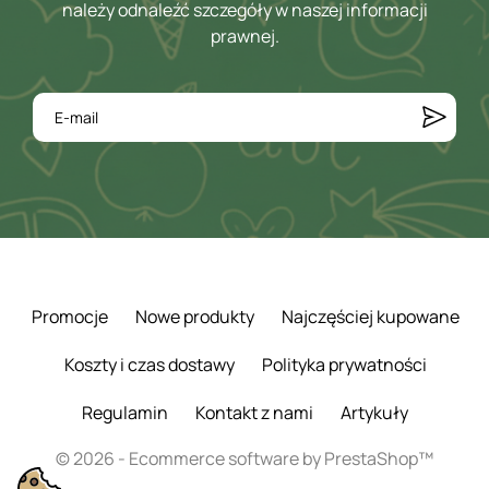
należy odnaleźć szczegóły w naszej informacji
prawnej.
Promocje
Nowe produkty
Najczęściej kupowane
Koszty i czas dostawy
Polityka prywatności
Regulamin
Kontakt z nami
Artykuły
© 2026 - Ecommerce software by PrestaShop™