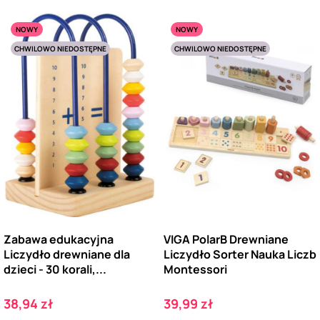
NOWY
NOWY
CHWILOWO NIEDOSTĘPNE
CHWILOWO NIEDOSTĘPNE
Zabawa edukacyjna
VIGA PolarB Drewniane
Liczydło drewniane dla
Liczydło Sorter Nauka Liczb
dzieci - 30 korali,...
Montessori
Cena
Cena
38,94 zł
39,99 zł