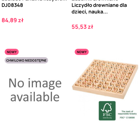
DJ08348
Liczydło drewniane dla
dzieci, nauka...
Cena
84,89 zł
Cena
55,53 zł
NOWY
NOWY
CHWILOWO NIEDOSTĘPNE