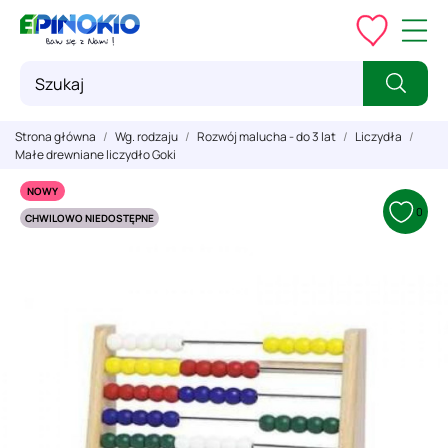
Strona główna
Wg. rodzaju
Rozwój malucha - do 3 lat
Liczydła
Małe drewniane liczydło Goki
NOWY
0
CHWILOWO NIEDOSTĘPNE