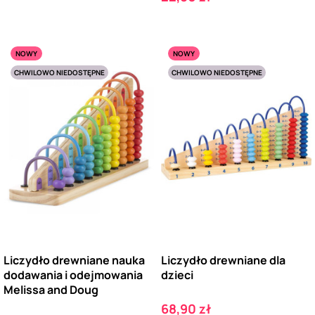
NOWY
NOWY
CHWILOWO NIEDOSTĘPNE
CHWILOWO NIEDOSTĘPNE
Liczydło drewniane nauka
Liczydło drewniane dla
dodawania i odejmowania
dzieci
Melissa and Doug
Cena
68,90 zł