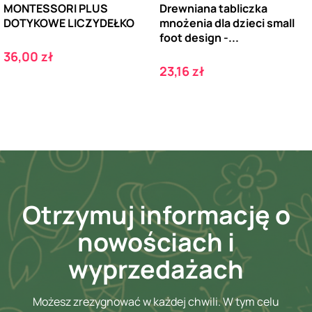
MONTESSORI PLUS
Drewniana tabliczka
DOTYKOWE LICZYDEŁKO
mnożenia dla dzieci small
foot design -...
Cena
36,00 zł
Cena
23,16 zł
Otrzymuj informację o
nowościach i
wyprzedażach
Możesz zrezygnować w każdej chwili. W tym celu