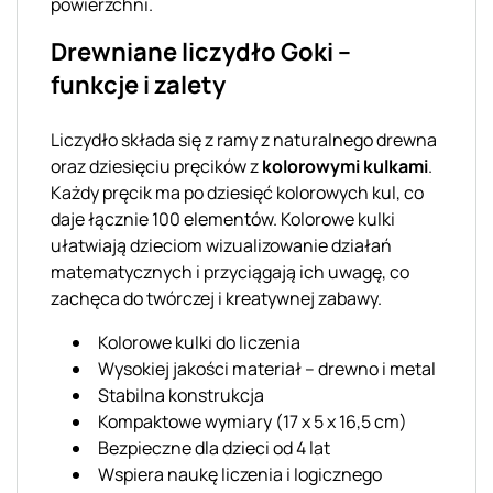
powierzchni.
Drewniane liczydło Goki –
funkcje i zalety
Liczydło składa się z ramy z naturalnego drewna
oraz dziesięciu pręcików z
kolorowymi kulkami
.
Każdy pręcik ma po dziesięć kolorowych kul, co
daje łącznie 100 elementów. Kolorowe kulki
ułatwiają dzieciom wizualizowanie działań
matematycznych i przyciągają ich uwagę, co
zachęca do twórczej i kreatywnej zabawy.
Kolorowe kulki do liczenia
Wysokiej jakości materiał – drewno i metal
Stabilna konstrukcja
Kompaktowe wymiary (17 x 5 x 16,5 cm)
Bezpieczne dla dzieci od 4 lat
Wspiera naukę liczenia i logicznego