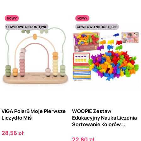
NOWY
NOWY
CHWILOWO NIEDOSTĘPNE
CHWILOWO NIEDOSTĘPNE
VIGA PolarB Moje Pierwsze
WOOPIE Zestaw
Liczydło Miś
Edukacyjny Nauka Liczenia
Sortowanie Kolorów...
Cena
28,56 zł
Cena
22,80 zł