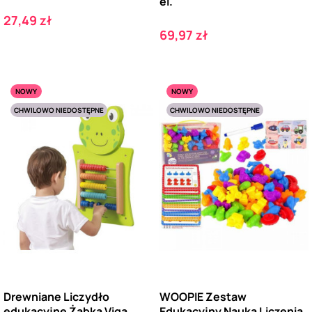
el.
Cena
27,49 zł
Cena
69,97 zł
NOWY
NOWY
CHWILOWO NIEDOSTĘPNE
CHWILOWO NIEDOSTĘPNE
Drewniane Liczydło
WOOPIE Zestaw
edukacyjne Żabka Viga
Edukacyjny Nauka Liczenia