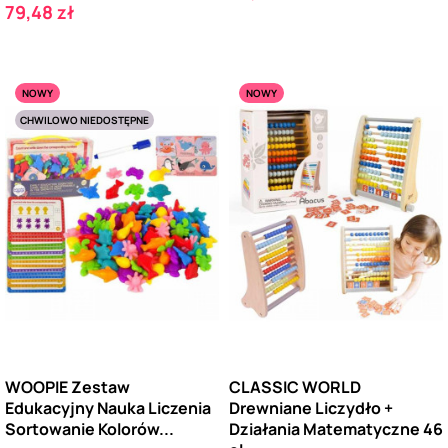
Cena
79,48 zł
NOWY
NOWY
CHWILOWO NIEDOSTĘPNE
WOOPIE Zestaw
CLASSIC WORLD
Edukacyjny Nauka Liczenia
Drewniane Liczydło +
Sortowanie Kolorów...
Działania Matematyczne 46