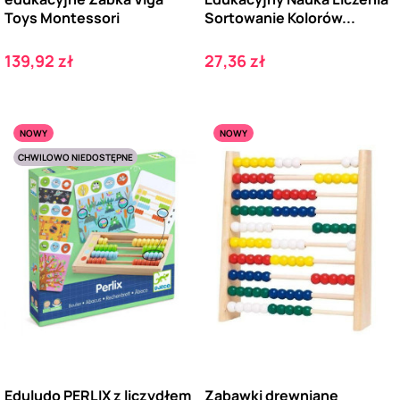
Toys Montessori
Sortowanie Kolorów...
Cena
Cena
139,92 zł
27,36 zł
NOWY
NOWY
CHWILOWO NIEDOSTĘPNE
Eduludo PERLIX z liczydłem
Zabawki drewniane