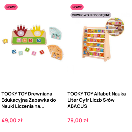
NOWY
NOWY
CHWILOWO NIEDOSTĘPNE
TOOKY TOY Drewniana
TOOKY TOY Alfabet Nauka
Edukacyjna Zabawka do
Liter Cyfr Liczb Słów
Nauki Liczenia na...
ABACUS
Cena
Cena
49,00 zł
79,00 zł