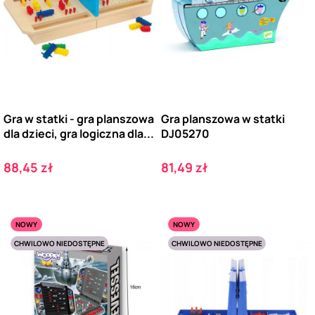
Gra w statki - gra planszowa
Gra planszowa w statki
dla dzieci, gra logiczna dla...
DJ05270
Cena
Cena
88,45 zł
81,49 zł
NOWY
NOWY
CHWILOWO NIEDOSTĘPNE
CHWILOWO NIEDOSTĘPNE