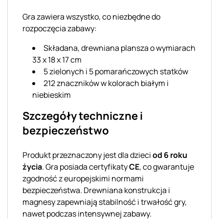
Gra zawiera wszystko, co niezbędne do
rozpoczęcia zabawy:
Składana, drewniana plansza o wymiarach
33 x 18 x 17 cm
5 zielonych i 5 pomarańczowych statków
212 znaczników w kolorach białym i
niebieskim
Szczegóły techniczne i
bezpieczeństwo
Produkt przeznaczony jest dla dzieci
od 6 roku
życia
. Gra posiada certyfikaty
CE
, co gwarantuje
zgodność z europejskimi normami
bezpieczeństwa. Drewniana konstrukcja i
magnesy zapewniają stabilność i trwałość gry,
nawet podczas intensywnej zabawy.