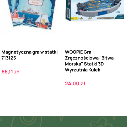
Magnetyczna gra w statki
WOOPIE Gra
713125
Zręcznościowa "Bitwa
Morska" Statki 3D
Wyrzutnia Kulek
Cena
66,11 zł
Cena
24,00 zł