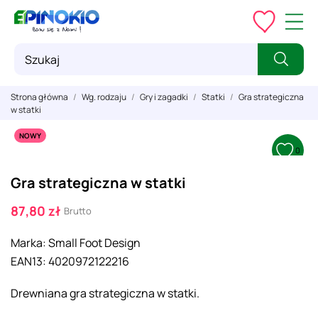
Strona główna
Wg. rodzaju
Gry i zagadki
Statki
Gra strategiczna
w statki
NOWY
0
Gra strategiczna w statki
87,80 zł
Brutto
Marka:
Small Foot Design
EAN13:
4020972122216
Drewniana gra strategiczna w statki.