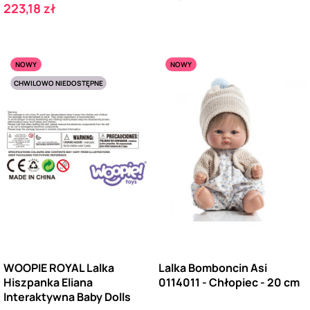
Cena
223,18 zł
NOWY
NOWY
CHWILOWO NIEDOSTĘPNE
WOOPIE ROYAL Lalka
Lalka Bomboncin Asi
Hiszpanka Eliana
0114011 - Chłopiec - 20 cm
Interaktywna Baby Dolls