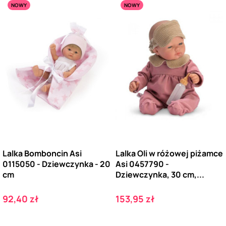
NOWY
NOWY
Lalka Bomboncin Asi
Lalka Oli w różowej piżamce
0115050 - Dziewczynka - 20
Asi 0457790 -
cm
Dziewczynka, 30 cm,...
Cena
Cena
92,40 zł
153,95 zł