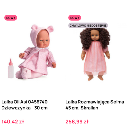
NOWY
NOWY
CHWILOWO NIEDOSTĘPNE
Lalka Oli Asi 0456740 -
Lalka Rozmawiająca Selma
Dziewczynka - 30 cm
45 cm, Skrallan
Cena
Cena
140,42 zł
258,99 zł