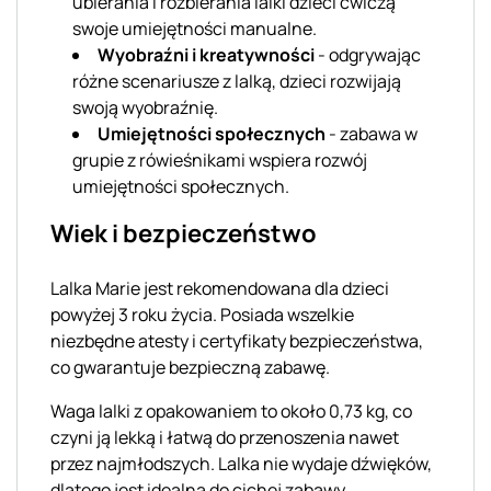
ubierania i rozbierania lalki dzieci ćwiczą
swoje umiejętności manualne.
Wyobraźni i kreatywności
- odgrywając
różne scenariusze z lalką, dzieci rozwijają
swoją wyobraźnię.
Umiejętności społecznych
- zabawa w
grupie z rówieśnikami wspiera rozwój
umiejętności społecznych.
Wiek i bezpieczeństwo
Lalka Marie jest rekomendowana dla dzieci
powyżej 3 roku życia. Posiada wszelkie
niezbędne atesty i certyfikaty bezpieczeństwa,
co gwarantuje bezpieczną zabawę.
Waga lalki z opakowaniem to około 0,73 kg, co
czyni ją lekką i łatwą do przenoszenia nawet
przez najmłodszych. Lalka nie wydaje dźwięków,
dlatego jest idealna do cichej zabawy.