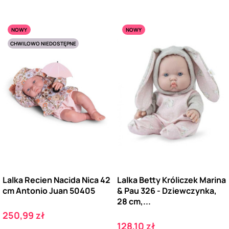
NOWY
NOWY
CHWILOWO NIEDOSTĘPNE
Lalka Recien Nacida Nica 42
Lalka Betty Króliczek Marina
cm Antonio Juan 50405
& Pau 326 - Dziewczynka,
28 cm,...
Cena
250,99 zł
Cena
128,10 zł