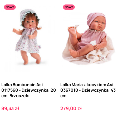
NOWY
NOWY
Lalka Bomboncin Asi
Lalka Maria z kocykiem Asi
0117560 - Dziewczynka, 20
0367010 - Dziewczynka, 43
cm, Brzuszek:...
cm,...
Cena
Cena
89,33 zł
279,00 zł