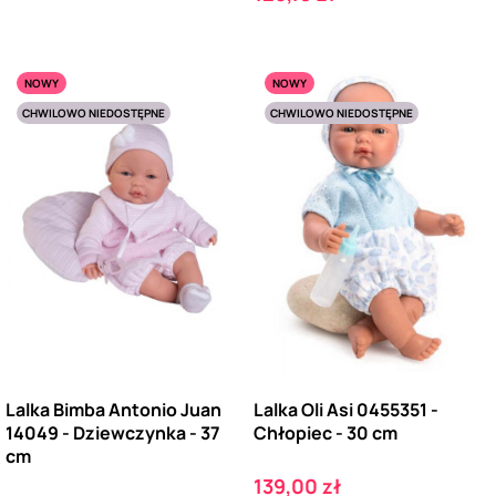
NOWY
NOWY
CHWILOWO NIEDOSTĘPNE
CHWILOWO NIEDOSTĘPNE
Lalka Bimba Antonio Juan
Lalka Oli Asi 0455351 -
14049 - Dziewczynka - 37
Chłopiec - 30 cm
cm
Cena
139,00 zł