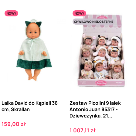
NOWY
NOWY
CHWILOWO NIEDOSTĘPNE
Lalka David do Kąpieli 36
Zestaw Picolini 9 lalek
cm, Skrallan
Antonio Juan 85317 -
Dziewczynka, 21...
Cena
159,00 zł
Cena
1 007,11 zł