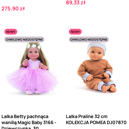
Cena
89,33 zł
Cena
275,90 zł
NOWY
NOWY
CHWILOWO NIEDOSTĘPNE
CHWILOWO NIEDOSTĘPNE
Lalka Betty pachnąca
Lalka Praline 32 cm
wanilią Magic Baby 3166 -
KOLEKCJA POMEA DJ07870
Dziewczynka, 30...