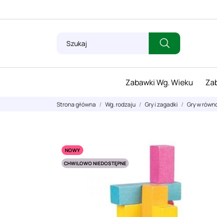
Zabawki Wg. Wieku
Zab
Strona główna
Wg. rodzaju
Gry i zagadki
Gry w równ
NOWY
CHWILOWO NIEDOSTĘPNE