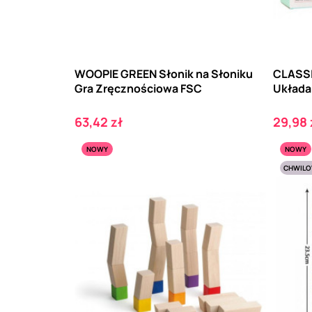
WOOPIE GREEN Słonik na Słoniku
CLASSI
Gra Zręcznościowa FSC
Układa
Cena
Cena
63,42 zł
29,98 
NOWY
NOWY
CHWILO