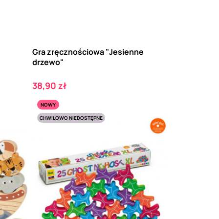
Gra zręcznościowa "Jesienne
drzewo"
Cena
38,90 zł
NOWY
CHWILOWO NIEDOSTĘPNE