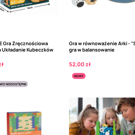
 Gra Zręcznościowa
Gra w równoważenie Arki - "S
a Układanie Kubeczków
gra w balansowanie
Cena
zł
52,00 zł
NOWY
WO NIEDOSTĘPNE