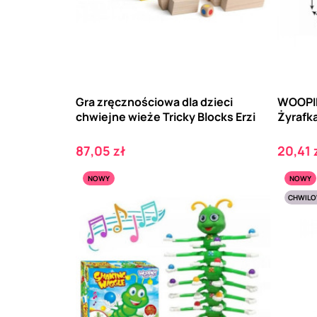
Gra zręcznościowa dla dzieci
WOOPIE
chwiejne wieże Tricky Blocks Erzi
Żyrafk
Cena
Cena
87,05 zł
20,41 
NOWY
NOWY
CHWILO