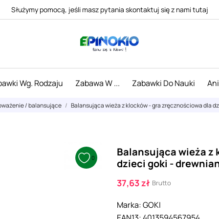
Służymy pomocą, jeśli masz pytania skontaktuj się z nami tutaj
awki Wg. Rodzaju
Zabawa W ...
Zabawki Do Nauki
An
oważenie / balansujące
Balansująca wieża z klocków - gra zręcznościowa dla dzi
Balansująca wieża z 
0
dzieci goki - drewnia
37,63 zł
Brutto
Marka:
GOKI
EAN13:
4013594567954