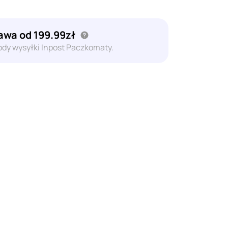
wa od 199.99zł
dy wysyłki Inpost Paczkomaty.