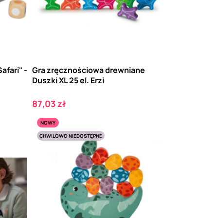
afari" -
Gra zręcznościowa drewniane
Duszki XL 25 el. Erzi
Cena
87,03 zł
NOWY
CHWILOWO NIEDOSTĘPNE