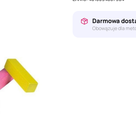
Darmowa dosta
Obowązuje dla meto