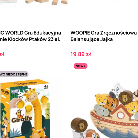
C WORLD Gra Edukacyjna
WOOPIE Gra Zręcznościowa
nie Klocków Ptaków 23 el.
Balansujące Jajka
Cena
zł
19,89 zł
NOWY
WO NIEDOSTĘPNE