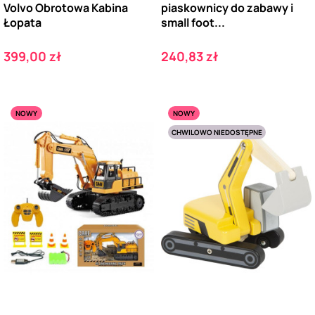
Volvo Obrotowa Kabina
piaskownicy do zabawy i
Łopata
small foot...
Cena
Cena
399,00 zł
240,83 zł
NOWY
NOWY
CHWILOWO NIEDOSTĘPNE