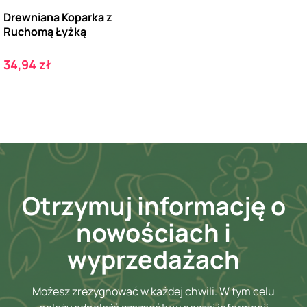
Drewniana Koparka z
Ruchomą Łyżką
Cena
34,94 zł
Otrzymuj informację o
nowościach i
wyprzedażach
Możesz zrezygnować w każdej chwili. W tym celu