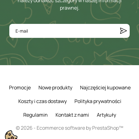
należy odnaleźć szczegóły w naszej informacji
prawnej.
Promocje
Nowe produkty
Najczęściej kupowane
Koszty i czas dostawy
Polityka prywatności
Regulamin
Kontakt z nami
Artykuły
© 2026 - Ecommerce software by PrestaShop™