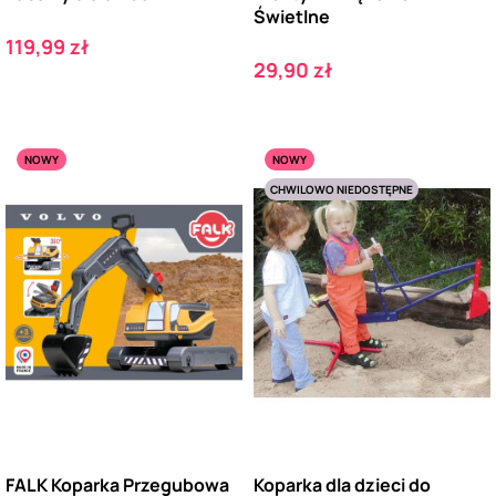
Świetlne
Cena
119,99 zł
Cena
29,90 zł
NOWY
NOWY
CHWILOWO NIEDOSTĘPNE
FALK Koparka Przegubowa
Koparka dla dzieci do