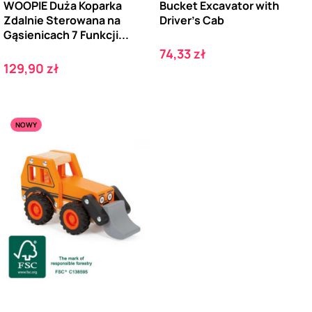
WOOPIE Duża Koparka
Bucket Excavator with
Zdalnie Sterowana na
Driver's Cab
Gąsienicach 7 Funkcji...
Cena
74,33 zł
Cena
129,90 zł
NOWY