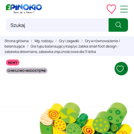
Strona główna
Wg. rodzaju
Gry i zagadki
Gry w równoważenie /
balansujące
Gra typu balansujący księżyc żabka small foot design -
zabawka drewniana, zabawka zręcznościowa dla 3 latka
NOWY
0
CHWILOWO NIEDOSTĘPNE