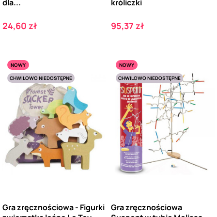
dla...
króliczki
Cena
Cena
24,60 zł
95,37 zł
NOWY
NOWY
CHWILOWO NIEDOSTĘPNE
CHWILOWO NIEDOSTĘPNE
Gra zręcznościowa - Figurki
Gra zręcznościowa