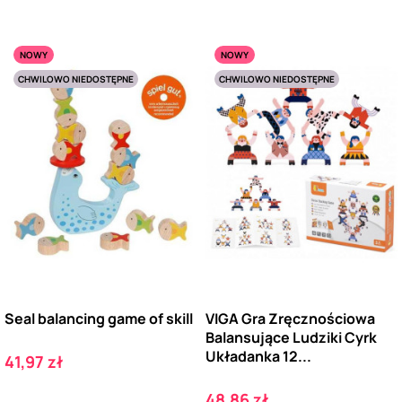
NOWY
NOWY
CHWILOWO NIEDOSTĘPNE
CHWILOWO NIEDOSTĘPNE
Seal balancing game of skill
VIGA Gra Zręcznościowa
Balansujące Ludziki Cyrk
Układanka 12...
Cena
41,97 zł
Cena
48,86 zł