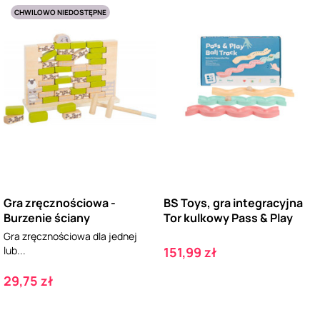
CHWILOWO NIEDOSTĘPNE
Gra zręcznościowa -
BS Toys, gra integracyjna
Burzenie ściany
Tor kulkowy Pass & Play
Gra zręcznościowa dla jednej
Cena
lub...
151,99 zł
Cena
29,75 zł