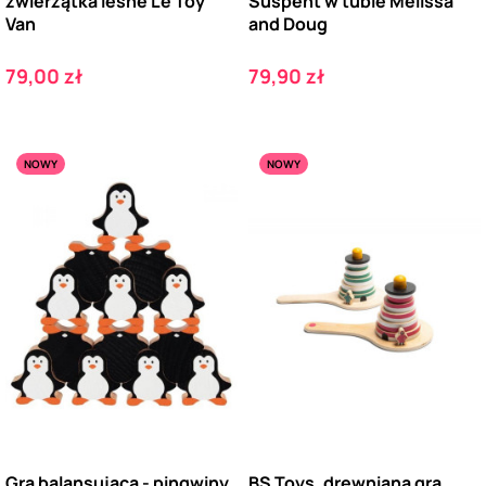
zwierzątka leśne Le Toy
Suspent w tubie Melissa
Van
and Doug
Cena
Cena
79,00 zł
79,90 zł
NOWY
NOWY
Gra balansująca - pingwiny
BS Toys, drewniana gra