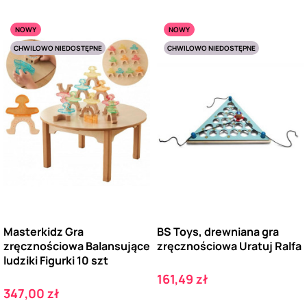
NOWY
NOWY
CHWILOWO NIEDOSTĘPNE
CHWILOWO NIEDOSTĘPNE
Masterkidz Gra
BS Toys, drewniana gra
zręcznościowa Balansujące
zręcznościowa Uratuj Ralfa
ludziki Figurki 10 szt
Cena
161,49 zł
Cena
347,00 zł