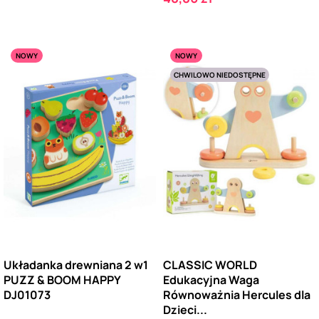
NOWY
NOWY
CHWILOWO NIEDOSTĘPNE
Układanka drewniana 2 w1
CLASSIC WORLD
PUZZ & BOOM HAPPY
Edukacyjna Waga
DJ01073
Równoważnia Hercules dla
Dzieci...