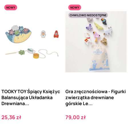
NOWY
NOWY
CHWILOWO NIEDOSTĘPNE
TOOKY TOY Śpiący Księżyc
Gra zręcznościowa - Figurki
Balansująca Układanka
zwierzątka drewniane
Drewniana...
górskie Le...
Cena
Cena
25,36 zł
79,00 zł