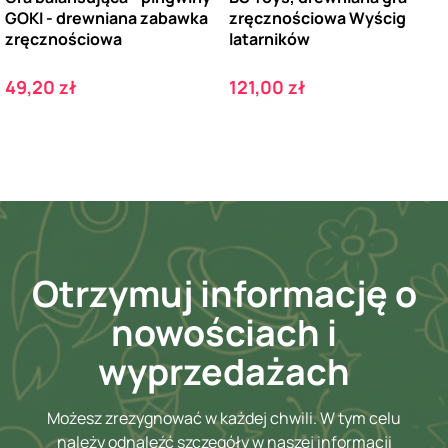
GOKI - drewniana zabawka
zręcznościowa Wyścig
zręcznościowa
latarników
Cena
Cena
49,20 zł
121,00 zł
Otrzymuj informację o
nowościach i
wyprzedażach
Możesz zrezygnować w każdej chwili. W tym celu
należy odnaleźć szczegóły w naszej informacji