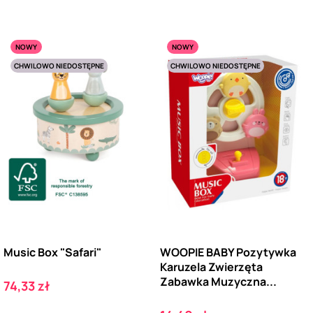
NOWY
NOWY
CHWILOWO NIEDOSTĘPNE
CHWILOWO NIEDOSTĘPNE
Music Box "Safari"
WOOPIE BABY Pozytywka
Karuzela Zwierzęta
Zabawka Muzyczna...
Cena
74,33 zł