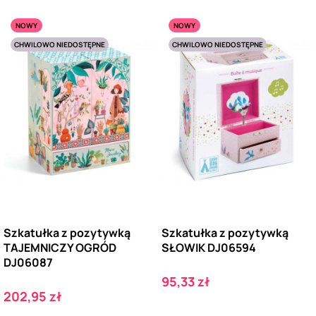
NOWY
NOWY
CHWILOWO NIEDOSTĘPNE
CHWILOWO NIEDOSTĘPNE
Szkatułka z pozytywką
Szkatułka z pozytywką
TAJEMNICZY OGRÓD
SŁOWIK DJ06594
DJ06087
Cena
95,33 zł
Cena
202,95 zł