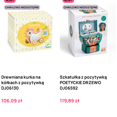
NOWY
NOWY
CHWILOWO NIEDOSTĘPNE
CHWILOWO NIEDOSTĘPNE
Drewniana kurka na
Szkatułka z pozytywką
kółkach z pozytywką
POETYCKIE DRZEWO
DJ06130
DJ06592
Cena
Cena
106,09 zł
119,89 zł