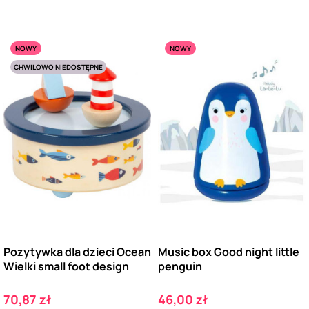
NOWY
NOWY
CHWILOWO NIEDOSTĘPNE
Pozytywka dla dzieci Ocean
Music box Good night little
Wielki small foot design
penguin
Cena
Cena
70,87 zł
46,00 zł