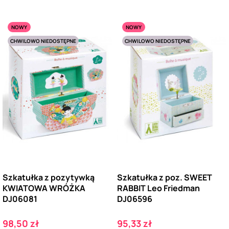
NOWY
NOWY
CHWILOWO NIEDOSTĘPNE
CHWILOWO NIEDOSTĘPNE
Szkatułka z pozytywką
Szkatułka z poz. SWEET
KWIATOWA WRÓŻKA
RABBIT Leo Friedman
DJ06081
DJ06596
Cena
Cena
98,50 zł
95,33 zł