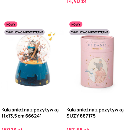
Cena
14,40 zł
NOWY
NOWY
CHWILOWO NIEDOSTĘPNE
CHWILOWO NIEDOSTĘPNE
Kula śnieżna z pozytywką
Kula śnieżna z pozytywką
11x13,5 cm 666241
SUZY 667175
Cena
Cena
169,13 zł
187,58 zł