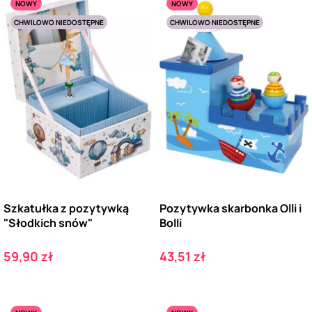
NOWY
NOWY
CHWILOWO NIEDOSTĘPNE
CHWILOWO NIEDOSTĘPNE
Szkatułka z pozytywką
Pozytywka skarbonka Olli i
"Słodkich snów"
Bolli
Cena
Cena
59,90 zł
43,51 zł