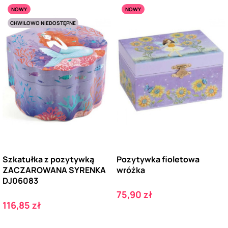
NOWY
NOWY
CHWILOWO NIEDOSTĘPNE
Szkatułka z pozytywką
Pozytywka fioletowa
ZACZAROWANA SYRENKA
wróżka
DJ06083
Cena
75,90 zł
Cena
116,85 zł