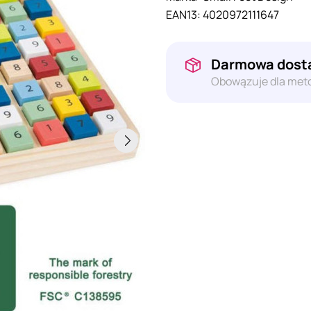
EAN13:
4020972111647
Darmowa dosta
Obowązuje dla meto