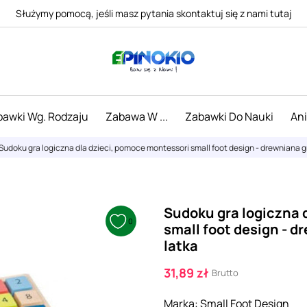
Służymy pomocą, jeśli masz pytania skontaktuj się z nami tutaj
awki Wg. Rodzaju
Zabawa W ...
Zabawki Do Nauki
An
Sudoku gra logiczna dla dzieci, pomoce montessori small foot design - drewniana g
Sudoku gra logiczna 
0
small foot design - d
latka
31,89 zł
Brutto
Marka:
Small Foot Design