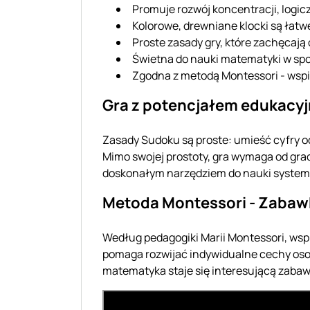
Promuje rozwój koncentracji, logi
Kolorowe, drewniane klocki są łatwe
Proste zasady gry, które zachęcaj
Świetna do nauki matematyki w spo
Zgodna z metodą Montessori - wspi
Gra z potencjałem edukacy
Zasady Sudoku są proste: umieść cyfry od 
Mimo swojej prostoty, gra wymaga od gra
doskonałym narzędziem do nauki system
Metoda Montessori - Zabaw
Według pedagogiki Marii Montessori, wsp
pomaga rozwijać indywidualne cechy osob
matematyka staje się interesującą zabaw