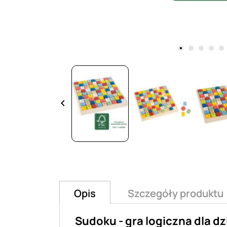
keyboard_arrow_left
Opis
Szczegóły produktu
Sudoku - gra logiczna dla d