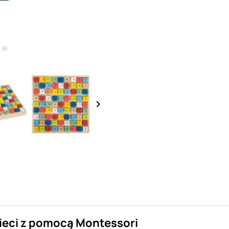
keyboard_arrow_right
zieci z pomocą Montessori