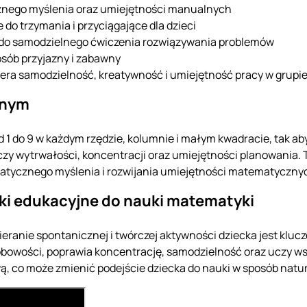
cznego myślenia oraz umiejętności manualnych
 do trzymania i przyciągające dla dzieci
ą do samodzielnego ćwiczenia rozwiązywania problemów
sób przyjazny i zabawny
era samodzielność, kreatywność i umiejętność pracy w grupi
jnym
1 do 9 w każdym rzędzie, kolumnie i małym kwadracie, tak aby 
czy wytrwałości, koncentracji oraz umiejętności planowania. 
atycznego myślenia i rozwijania umiejętności matematyczny
ki edukacyjne do nauki matematyki
ieranie spontanicznej i twórczej aktywności dziecka jest klu
owości, poprawia koncentrację, samodzielność oraz uczy wspó
ą, co może zmienić podejście dziecka do nauki w sposób natur