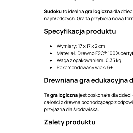
Sudoku
to idealna
gra logiczna
dla dziec
najmłodszych. Gra ta przybiera nową form
Specyfikacja produktu
Wymiary: 17 x 17 x 2 cm
Materiał: Drewno FSC® 100% certy
Waga z opakowaniem: 0,33 kg
Rekomendowany wiek: 6+
Drewniana gra edukacyjna dl
Ta
gra logiczna
jest doskonała dla dziec
całości z drewna pochodzącego z odpowie
przyjazna dla środowiska.
Zalety produktu