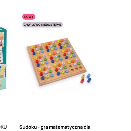
NOWY
CHWILOWO NIEDOSTĘPNE
OKU
Sudoku - gra matematyczna dla