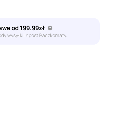
wa od 199.99zł
dy wysyłki Inpost Paczkomaty.