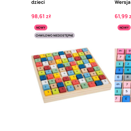
dzieci
Wersja
Cena
Cena
98,61 zł
61,99 
NOWY
NOWY
CHWILOWO NIEDOSTĘPNE