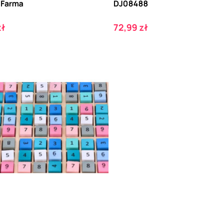
 Farma
DJ08488
Cena
zł
72,99 zł