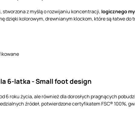
i, stworzona z myślą o rozwijaniu koncentracji,
logicznego my
ę dzięki kolorowym, drewnianym klockom, które są łatwe do tr
fikowane
a 6-latka - Small foot design
i od 6 roku życia, ale również dla dorosłych pragnących pobud
dzialnych źródeł, potwierdzone certyfikatem FSC® 100%, gwa