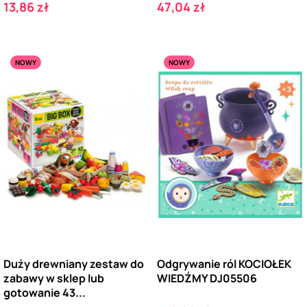
Cena
Cena
13,86 zł
47,04 zł
NOWY
NOWY
Duży drewniany zestaw do
Odgrywanie ról KOCIOŁEK
zabawy w sklep lub
WIEDŹMY DJ05506
gotowanie 43...