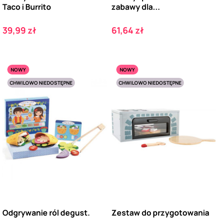
Taco i Burrito
zabawy dla...
Cena
Cena
39,99 zł
61,64 zł
NOWY
NOWY
CHWILOWO NIEDOSTĘPNE
CHWILOWO NIEDOSTĘPNE
Odgrywanie ról degust.
Zestaw do przygotowania