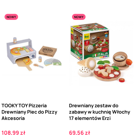
NOWY
NOWY
TOOKY TOY Pizzeria
Drewniany zestaw do
Drewniany Piec do Pizzy
zabawy w kuchnię Włochy
Akcesoria
17 elementów Erzi
Cena
Cena
108,99 zł
69,56 zł