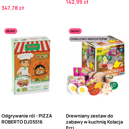
Cena
142,99 zł
Cena
347,78 zł
NOWY
NOWY
CHWILOWO NIEDOSTĘPNE
Odgrywanie ról - PIZZA
Drewniany zestaw do
ROBERTO DJ05516
zabawy w kuchnię Kolacja
Erzi