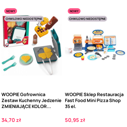
NOWY
NOWY
CHWILOWO NIEDOSTĘPNE
CHWILOWO NIEDOSTĘPNE
WOOPIE Gofrownica
WOOPIE Sklep Restauracja
Zestaw Kuchenny Jedzenie
Fast Food Mini Pizza Shop
ZMIENIAJĄCE KOLOR...
35 el.
Cena
Cena
34,70 zł
50,95 zł