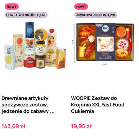
NOWY
NOWY
CHWILOWO NIEDOSTĘPNE
CHWILOWO NIEDOSTĘPNE
Drewniane artykuły
WOOPIE Zestaw do
spożywcze zestaw,
Krojenia XXL Fast Food
jedzenie do zabawy,...
Cukiernia
Cena
Cena
143,69 zł
19,95 zł