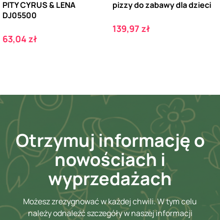
PITY CYRUS & LENA
pizzy do zabawy dla dzieci
DJ05500
Cena
139,97 zł
Cena
63,04 zł
Otrzymuj informację o
nowościach i
wyprzedażach
Możesz zrezygnować w każdej chwili. W tym celu
należy odnaleźć szczegóły w naszej informacji