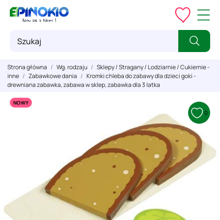
Strona główna
Wg. rodzaju
Sklepy / Stragany / Lodziarnie / Cukiernie -
inne
Zabawkowe dania
Kromki chleba do zabawy dla dzieci goki -
drewniana zabawka, zabawa w sklep, zabawka dla 3 latka
NOWY
0