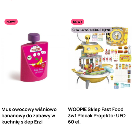
NOWY
NOWY
CHWILOWO NIEDOSTĘPNE
Mus owocowy wiśniowo
WOOPIE Sklep Fast Food
bananowy do zabawy w
3w1 Plecak Projektor UFO
kuchnię sklep Erzi
60 el.