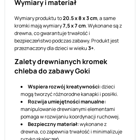
Wymiary i materiał
Wymiary produktu to
20.5 x 8 x 3 cm
, a same
kromki mają wymiary
7,5 x 7 cm
. Wykonane są z
drewna, co gwarantuje trwałość i
bezpieczeństwo podczas zabawy. Produkt jest
przeznaczony dla dzieci w wieku
3+
.
Zalety drewnianych kromek
chleba do zabawy Goki
Wspiera rozwój kreatywności:
dzieci
mogą tworzyć różnorodne kanapki i posiłki.
Rozwija umiejętności manualne:
manipulowanie drewnianymi elementami
pomaga w rozwijaniu koordynacji ruchowej.
Bezpieczny materiał:
wykonane z
drewna, co zapewnia trwałość i minimalizuje
ryzyko skaleczeń.