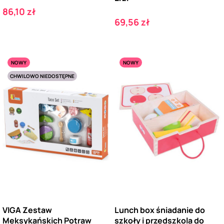
Cena
86,10 zł
Cena
69,56 zł
NOWY
NOWY
CHWILOWO NIEDOSTĘPNE
VIGA Zestaw
Lunch box śniadanie do
Meksykańskich Potraw
szkoły i przedszkola do