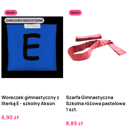
NOWY
NOWY
CHWILOWO NIEDOSTĘPNE
Woreczek gimnastyczny z
Szarfa Gimnastyczna
literką E - szkolny Akson
Szkolna różowa pastelowa
1 szt.
Cena
6,90 zł
Cena
8,89 zł