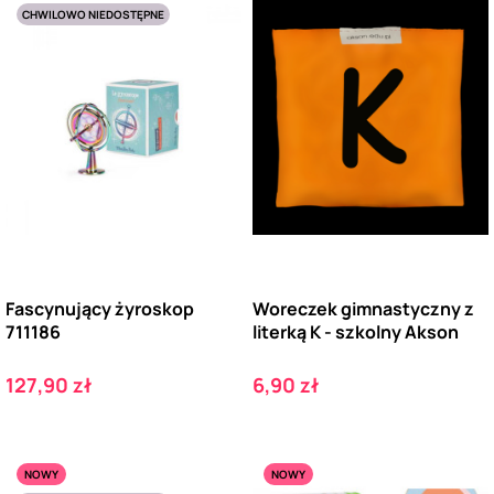
CHWILOWO NIEDOSTĘPNE
Fascynujący żyroskop
Woreczek gimnastyczny z
711186
literką K - szkolny Akson
Cena
Cena
127,90 zł
6,90 zł
NOWY
NOWY