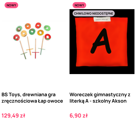
NOWY
NOWY
CHWILOWO NIEDOSTĘPNE
BS Toys, drewniana gra
Woreczek gimnastyczny z
zręcznościowa Łap owoce
literką A - szkolny Akson
Cena
Cena
129,49 zł
6,90 zł