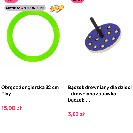
CHWILOWO NIEDOSTĘPNE
Obręcz żonglerska 32 cm
Bączek drewniany dla dzieci
Play
- drewniana zabawka
bączek,...
Cena
15,90 zł
Cena
3,83 zł