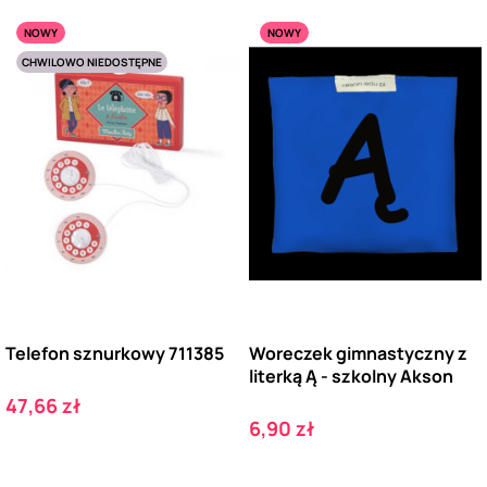
NOWY
NOWY
CHWILOWO NIEDOSTĘPNE
Telefon sznurkowy 711385
Woreczek gimnastyczny z
literką Ą - szkolny Akson
Cena
47,66 zł
Cena
6,90 zł