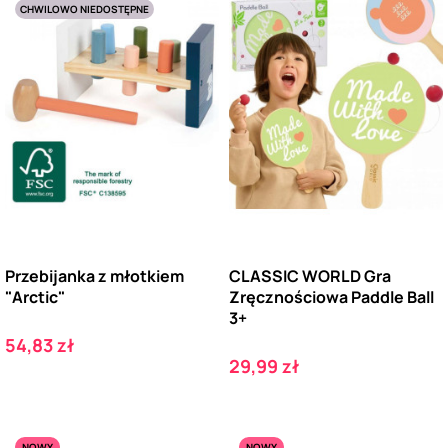
CHWILOWO NIEDOSTĘPNE
Przebijanka z młotkiem
CLASSIC WORLD Gra
"Arctic"
Zręcznościowa Paddle Ball
3+
Cena
54,83 zł
Cena
29,99 zł
NOWY
NOWY