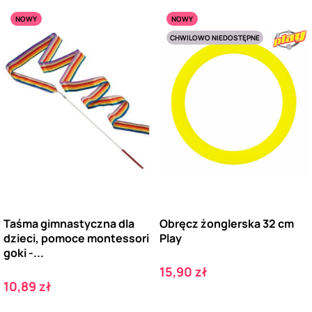
NOWY
NOWY
CHWILOWO NIEDOSTĘPNE
Taśma gimnastyczna dla
Obręcz żonglerska 32 cm
dzieci, pomoce montessori
Play
goki -...
Cena
15,90 zł
Cena
10,89 zł