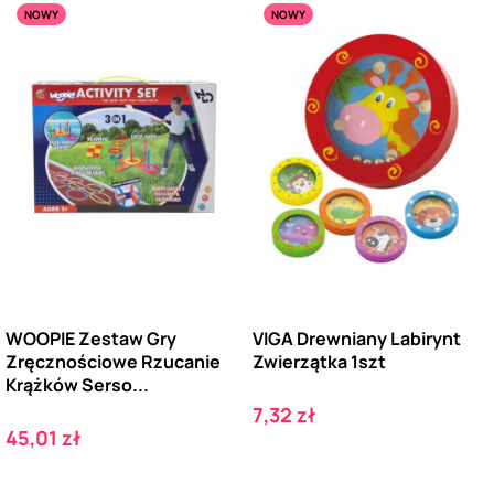
NOWY
NOWY
WOOPIE Zestaw Gry
VIGA Drewniany Labirynt
Zręcznościowe Rzucanie
Zwierzątka 1szt
Krążków Serso...
Cena
7,32 zł
Cena
45,01 zł