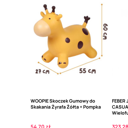
WOOPIE Skoczek Gumowy do
FEBER 
Skakania Żyrafa Żółta + Pompka
CASUA
Wielof
Cena
Cena
54,70 zł
323,28