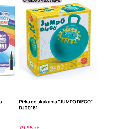
CHWILOWO NIEDOSTĘPNE
o
Piłka do skakania "JUMPO DIEGO"
DJ00181
Cena
79,95 zł