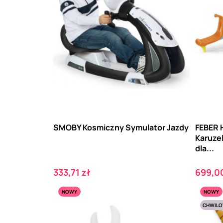
SMOBY Kosmiczny Symulator Jazdy
FEBER 
Karuze
dla...
Cena
Cena
333,71 zł
699,00
NOWY
NOWY
CHWILO