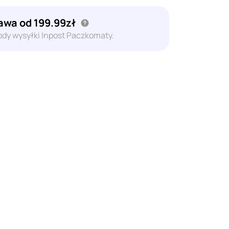
wa od 199.99zł
dy wysyłki Inpost Paczkomaty.