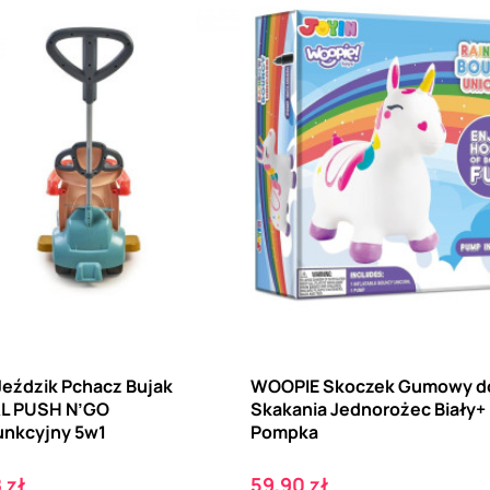
Jeździk Pchacz Bujak
WOOPIE Skoczek Gumowy d
L PUSH N’GO
Skakania Jednorożec Biały+
unkcyjny 5w1
Pompka
Cena
 zł
59,90 zł