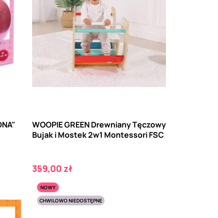
ONA"
WOOPIE GREEN Drewniany Tęczowy
Bujak i Mostek 2w1 Montessori FSC
Cena
359,00 zł
NOWY
CHWILOWO NIEDOSTĘPNE