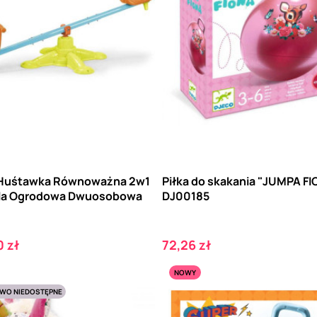
Huśtawka Równoważna 2w1
Piłka do skakania "JUMPA FI
la Ogrodowa Dwuosobowa
DJ00185
Cena
 zł
72,26 zł
NOWY
WO NIEDOSTĘPNE