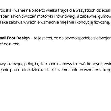
Podskakiwanie na piłce to wielka frajda dla wszystkich dzieci
 wspaniałych ćwiczeń motoryki i równowagi, a zabawne, gumow
 Taka zabawa wyraźnie wzmacnia mięśnie i kondycję fizyczną
mall Foot Design
- to jest coś, co na pewno spodoba się twoje
ż do nieba.
y skaczącą piłką, będzie sporo zabawy i rozwój kondycji, zwi
ęśnie posturalne dziecka dzięki czemu maluch wzmacnia krę