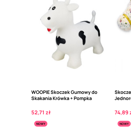
WOOPIE Skoczek Gumowy do
Skocze
Skakania Krówka + Pompka
Jednor
Cena
Cena
52,71 zł
74,89 
NOWY
NOWY