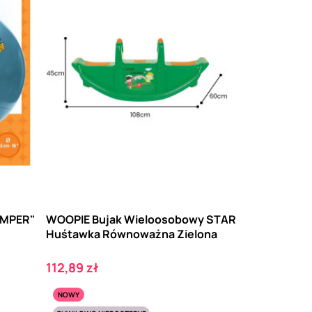
UMPER"
WOOPIE Bujak Wieloosobowy STAR
Huśtawka Równoważna Zielona
Cena
112,89 zł
NOWY