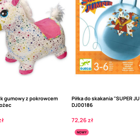
k gumowy z pokrowcem
Piłka do skakania "SUPER J
ożec
DJ00186
Cena
zł
72,26 zł
NOWY