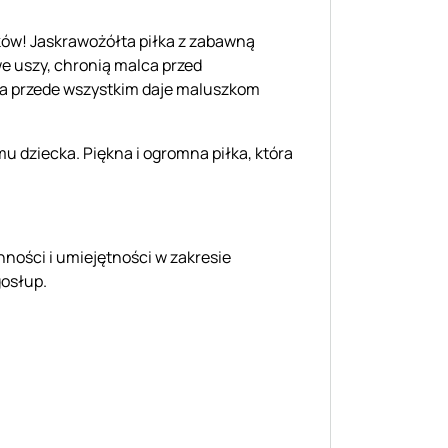
aków! Jaskrawożółta piłka z zabawną
e uszy, chronią malca przed
, a przede wszystkim daje maluszkom
mu dziecka. Piękna i ogromna piłka, która
nności i umiejętności w zakresie
gosłup.