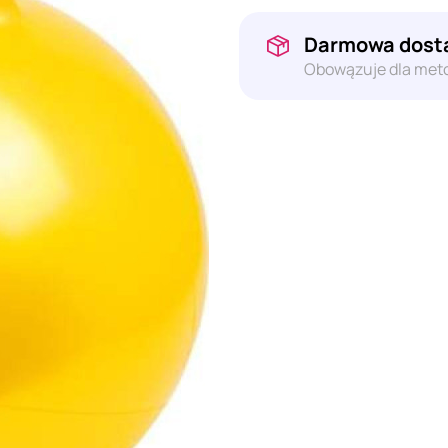
Darmowa dosta
Obowązuje dla meto