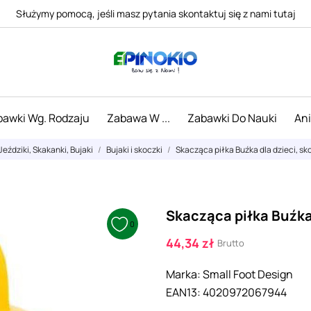
Służymy pomocą, jeśli masz pytania skontaktuj się z nami tutaj
awki Wg. Rodzaju
Zabawa W ...
Zabawki Do Nauki
An
Jeździki, Skakanki, Bujaki
Bujaki i skoczki
Skacząca piłka Buźka dla dzieci, s
Skacząca piłka Buźka 
0
44,34 zł
Brutto
Marka:
Small Foot Design
EAN13:
4020972067944