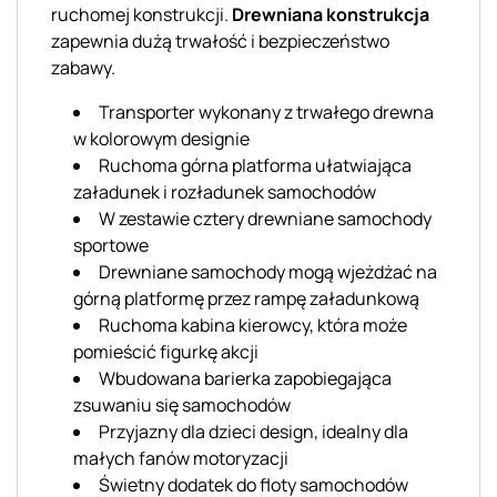
ruchomej konstrukcji.
Drewniana konstrukcja
zapewnia dużą trwałość i bezpieczeństwo
zabawy.
Transporter wykonany z trwałego drewna
w kolorowym designie
Ruchoma górna platforma ułatwiająca
załadunek i rozładunek samochodów
W zestawie cztery drewniane samochody
sportowe
Drewniane samochody mogą wjeżdżać na
górną platformę przez rampę załadunkową
Ruchoma kabina kierowcy, która może
pomieścić figurkę akcji
Wbudowana barierka zapobiegająca
zsuwaniu się samochodów
Przyjazny dla dzieci design, idealny dla
małych fanów motoryzacji
Świetny dodatek do floty samochodów