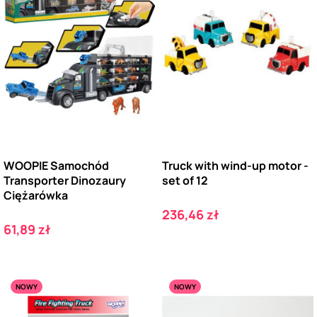
WOOPIE Samochód
Truck with wind-up motor -
Transporter Dinozaury
set of 12
Ciężarówka
Cena
236,46 zł
Cena
61,89 zł
NOWY
NOWY