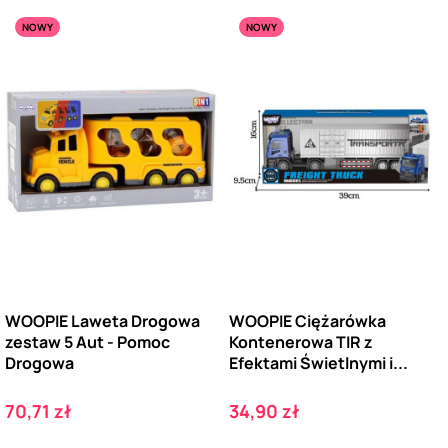
NOWY
NOWY
WOOPIE Laweta Drogowa
WOOPIE Ciężarówka
zestaw 5 Aut - Pomoc
Kontenerowa TIR z
Drogowa
Efektami Świetlnymi i...
Cena
Cena
70,71 zł
34,90 zł