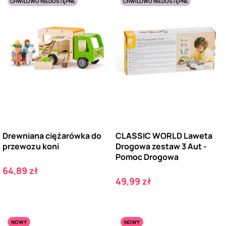
CHWILOWO NIEDOSTĘPNE
CHWILOWO NIEDOSTĘPNE
Drewniana ciężarówka do
CLASSIC WORLD Laweta
przewozu koni
Drogowa zestaw 3 Aut -
Pomoc Drogowa
Cena
64,89 zł
Cena
49,99 zł
NOWY
NOWY