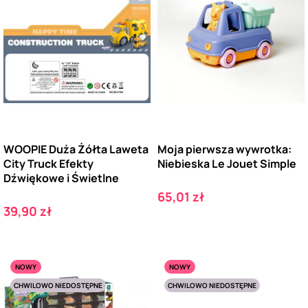
WOOPIE Duża Żółta Laweta
Moja pierwsza wywrotka:
City Truck Efekty
Niebieska Le Jouet Simple
Dźwiękowe i Świetlne
Cena
65,01 zł
Cena
39,90 zł
NOWY
NOWY
CHWILOWO NIEDOSTĘPNE
CHWILOWO NIEDOSTĘPNE