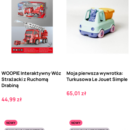
WOOPIE Interaktywny Wóz
Moja pierwsza wywrotka:
Strażacki z Ruchomą
Turkusowa Le Jouet Simple
Drabiną
Cena
65,01 zł
Cena
44,99 zł
NOWY
NOWY