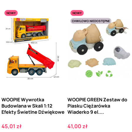
NOWY
NOWY
CHWILOWO NIEDOSTĘPNE
WOOPIE Wywrotka
WOOPIE GREEN Zestaw do
Budowlana w Skali 1:12
Piasku Ciężarówka
Efekty Świetlne Dźwiękowe
Wiaderko 9 el....
Cena
Cena
45,01 zł
41,00 zł