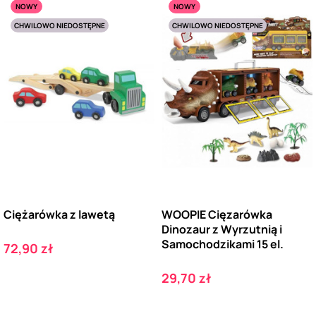
NOWY
NOWY
CHWILOWO NIEDOSTĘPNE
CHWILOWO NIEDOSTĘPNE
Ciężarówka z lawetą
WOOPIE Cięzarówka
Dinozaur z Wyrzutnią i
Samochodzikami 15 el.
Cena
72,90 zł
Cena
29,70 zł