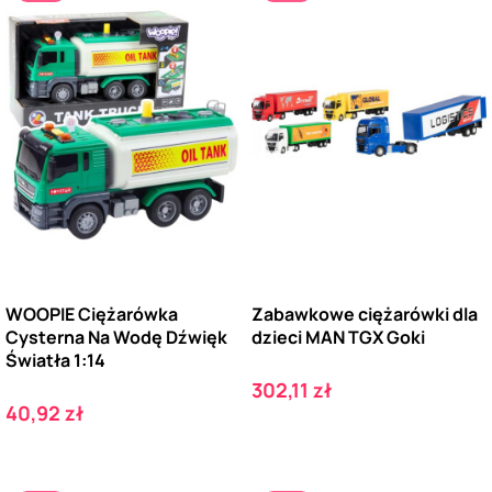
WOOPIE Ciężarówka
Zabawkowe ciężarówki dla
Cysterna Na Wodę Dźwięk
dzieci MAN TGX Goki
Światła 1:14
Cena
302,11 zł
Cena
40,92 zł