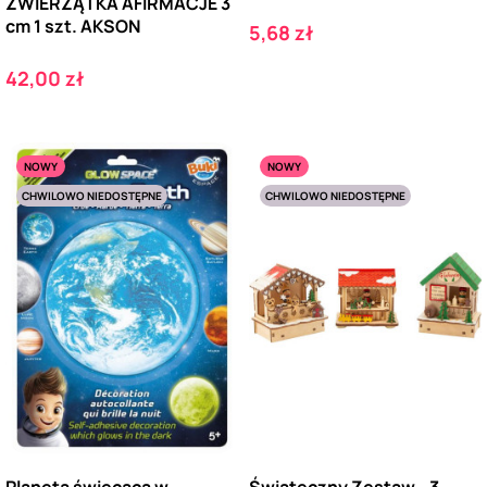
ZWIERZĄTKA AFIRMACJE 3
cm 1 szt. AKSON
Cena
5,68 zł
Cena
42,00 zł
NOWY
NOWY
CHWILOWO NIEDOSTĘPNE
CHWILOWO NIEDOSTĘPNE
Planeta świecąca w
Świąteczny Zestaw - 3