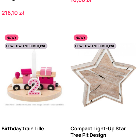
Cena
216,10 zł
NOWY
NOWY
CHWILOWO NIEDOSTĘPNE
CHWILOWO NIEDOSTĘPNE
Birthday train Lille
Compact Light-Up Star
Tree Pit Design