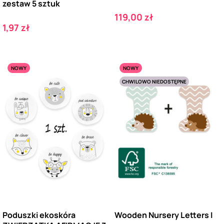
zestaw 5 sztuk
Cena
119,00 zł
Cena
1,97 zł
NOWY
NOWY
CHWILOWO NIEDOSTĘPNE
Poduszki ekoskóra
Wooden Nursery Letters I