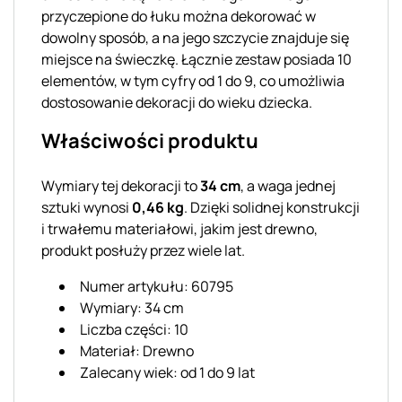
przyczepione do łuku można dekorować w
dowolny sposób, a na jego szczycie znajduje się
miejsce na świeczkę. Łącznie zestaw posiada 10
elementów, w tym cyfry od 1 do 9, co umożliwia
dostosowanie dekoracji do wieku dziecka.
Właściwości produktu
Wymiary tej dekoracji to
34 cm
, a waga jednej
sztuki wynosi
0,46 kg
. Dzięki solidnej konstrukcji
i trwałemu materiałowi, jakim jest drewno,
produkt posłuży przez wiele lat.
Numer artykułu: 60795
Wymiary: 34 cm
Liczba części: 10
Materiał: Drewno
Zalecany wiek: od 1 do 9 lat