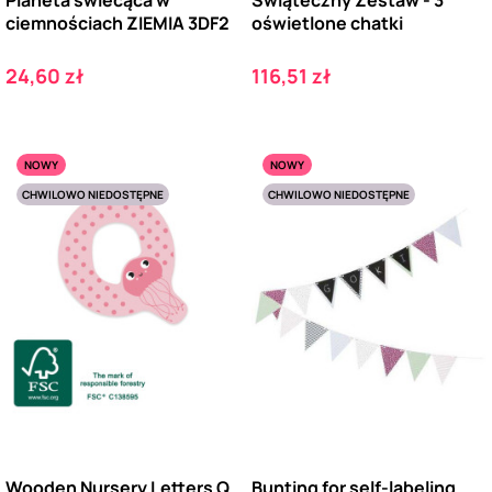
ciemnościach ZIEMIA 3DF2
oświetlone chatki
Cena
Cena
24,60 zł
116,51 zł
NOWY
NOWY
CHWILOWO NIEDOSTĘPNE
CHWILOWO NIEDOSTĘPNE
Wooden Nursery Letters Q
Bunting for self-labeling