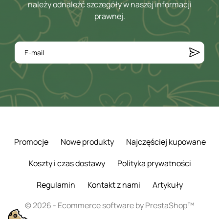
należy odnaleźć szczegóły w naszej informacji
prawnej.
Promocje
Nowe produkty
Najczęściej kupowane
Koszty i czas dostawy
Polityka prywatności
Regulamin
Kontakt z nami
Artykuły
© 2026 - Ecommerce software by PrestaShop™