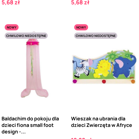
Cena
Cena
5,68 zł
5,68 zł
NOWY
NOWY
CHWILOWO NIEDOSTĘPNE
CHWILOWO NIEDOSTĘPNE
Baldachim do pokoju dla
Wieszak na ubrania dla
dzieci fiona small foot
dzieci Zwierzęta w Afryce
design -...