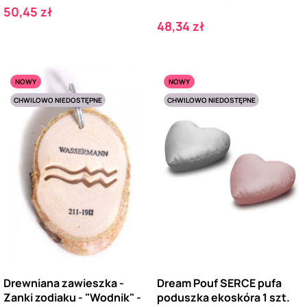
Cena
50,45 zł
Cena
48,34 zł
NOWY
NOWY
CHWILOWO NIEDOSTĘPNE
CHWILOWO NIEDOSTĘPNE
Drewniana zawieszka -
Dream Pouf SERCE pufa
Zanki zodiaku - "Wodnik" -
poduszka ekoskóra 1 szt.