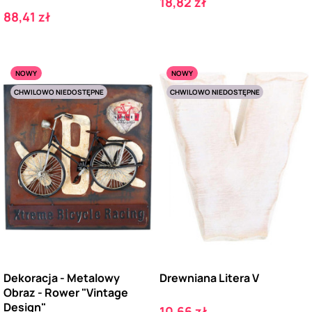
Cena
18,82 zł
Cena
88,41 zł
NOWY
NOWY
CHWILOWO NIEDOSTĘPNE
CHWILOWO NIEDOSTĘPNE
Dekoracja - Metalowy
Drewniana Litera V
Obraz - Rower "Vintage
Design"
Cena
10,66 zł